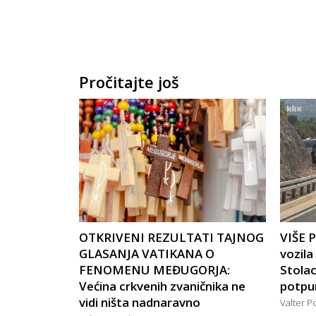
Pročitajte još
OTKRIVENI REZULTATI TAJNOG
VIŠE 
GLASANJA VATIKANA O
vozil
FENOMENU MEĐUGORJA:
Stola
Većina crkvenih zvaničnika ne
potpu
vidi ništa nadnaravno
Valter P