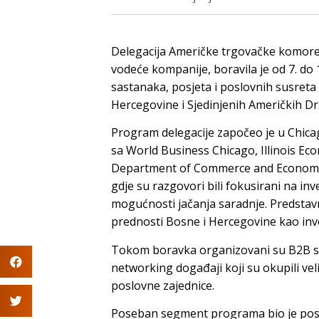
Delegacija Američke trgovačke komore 
vodeće kompanije, boravila je od 7. do 1
sastanaka, posjeta i poslovnih susret
Hercegovine i Sjedinjenih Američkih Dr
Program delegacije započeo je u Chicag
sa World Business Chicago, Illinois Ec
Department of Commerce and Economic
gdje su razgovori bili fokusirani na inv
mogućnosti jačanja saradnje. Predstav
prednosti Bosne i Hercegovine kao inves
Tokom boravka organizovani su B2B sa
networking događaji koji su okupili veli
poslovne zajednice.
Poseban segment programa bio je posv