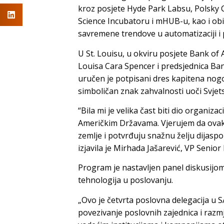
kroz posjete Hyde Park Labsu, Polsky 
Science Incubatoru i mHUB-u, kao i obi
savremene trendove u automatizaciji i 
U St. Louisu, u okviru posjete Bank of 
Louisa Cara Spencer i predsjednica Ban
uručen je potpisani dres kapitena no
simboličan znak zahvalnosti uoči Svjet
“Bila mi je velika čast biti dio organi
Američkim Državama. Vjerujem da ovakv
zemlje i potvrđuju snažnu želju dijaspo
izjavila je Mirhada Jašarević, VP Seni
Program je nastavljen panel diskusijom
tehnologija u poslovanju.
„Ovo je četvrta poslovna delegacija u 
povezivanje poslovnih zajednica i razm