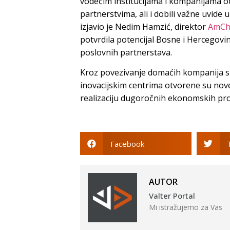
vodećim institucijama i kompanijama ot
partnerstvima, ali i dobili važne uvide
izjavio je Nedim Hamzić, direktor
AmCh
potvrdila potencijal Bosne i Hercegovin
poslovnih partnerstava.
Kroz povezivanje domaćih kompanija s v
inovacijskim centrima otvorene su nov
realizaciju dugoročnih ekonomskih pro
Facebook
AUTOR
Valter Portal
Mi istražujemo za Vas