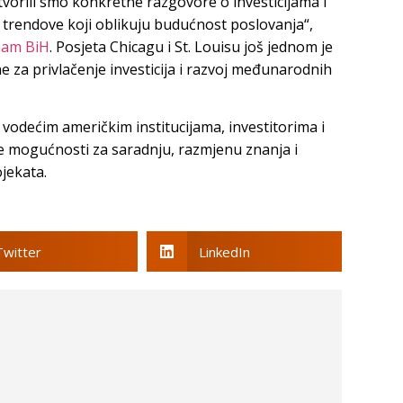
vorili smo konkretne razgovore o investicijama i
 u trendove koji oblikuju budućnost poslovanja“,
am BiH
. Posjeta Chicagu i St. Louisu još jednom je
e za privlačenje investicija i razvoj međunarodnih
odećim američkim institucijama, investitorima i
e mogućnosti za saradnju, razmjenu znanja i
jekata.
Twitter
LinkedIn