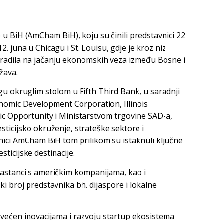
u BiH (AmCham BiH), koju su činili predstavnici 22
2. juna u Chicagu i St. Louisu, gdje je kroz niz
a radila na jačanju ekonomskih veza između Bosne i
žava.
u okruglim stolom u Fifth Third Bank, u saradnji
onomic Development Corporation, Illinois
 Opportunity i Ministarstvom trgovine SAD-a,
esticijsko okruženje, strateške sektore i
nici AmCham BiH tom prilikom su istaknuli ključne
ticijske destinacije.
stanci s američkim kompanijama, kao i
ki broj predstavnika bh. dijaspore i lokalne
ećen inovacijama i razvoju startup ekosistema