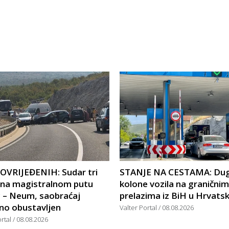
POVRIJEĐENIH: Sudar tri
STANJE NA CESTAMA: Du
a na magistralnom putu
kolone vozila na graničnim
c – Neum, saobraćaj
prelazima iz BiH u Hrvats
no obustavljen
Valter Portal
08.08.2026
ortal
08.08.2026