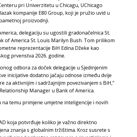
Centeru pri Univerzitetu u Chicagu, UChicago
lazak kompanije E80 Group, koji je pružio uvid u
pametnoj proizvodnji.
America, delegaciju su ugostili gradonačelnica St.
k of America St. Louis Marilyn Bush. Tom prilikom
gometne reprezentacije BiH Edina Džeke kao
skog prvenstva 2026. godine.
zacionog odbora za doček delegacije u Sjedinjenim
e inicijative dodatno jačaju odnose između dvije
re za aktivnijim i sadržajnijim povezivanjem s BiH,”
or Relationship Manager u Bank of America.
 na temu primjene umjetne inteligencije i novih
SAD koja potvrđuje koliko je važno direktno
jena znanja s globalnim tržištima. Kroz susrete s