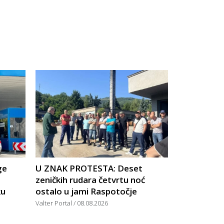
ge
U ZNAK PROTESTA: Deset
zeničkih rudara četvrtu noć
ku
ostalo u jami Raspotočje
Valter Portal
08.08.2026