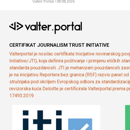
Valter Portal
08.08.2026
CERTIFIKAT JOURNALISM TRUST INITIATIVE
Valterportal je nosilac certifikata Inicijative novinarskog po
Initiative/JTI), koja definira poštivanje i primjenu etičkih s
standarda pouzdanosti. JTI je mehanizam pouzdanosti zasn
je na inicijativu Reportera bez granica (RSF) razvio panel 
stručnjaka pod okriljem Evropskog odbora za standardizaci
revizorska kuća Deloitte je certificirala Valterportal prema
17493:2019.