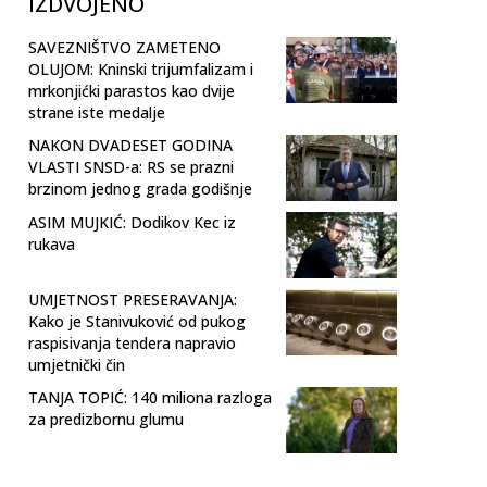
IZDVOJENO
SAVEZNIŠTVO ZAMETENO
OLUJOM: Kninski trijumfalizam i
mrkonjićki parastos kao dvije
strane iste medalje
NAKON DVADESET GODINA
VLASTI SNSD-a: RS se prazni
brzinom jednog grada godišnje
ASIM MUJKIĆ: Dodikov Kec iz
rukava
UMJETNOST PRESERAVANJA:
Kako je Stanivuković od pukog
raspisivanja tendera napravio
umjetnički čin
TANJA TOPIĆ: 140 miliona razloga
za predizbornu glumu