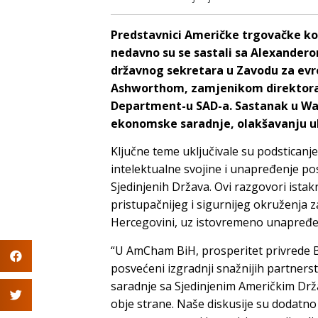
Predstavnici Američke trgovačke k
nedavno su se sastali sa Alexand
državnog sekretara u Zavodu za evro
Ashworthom, zamjenikom direktora z
Department-u SAD-a. Sastanak u Wash
ekonomske saradnje, olakšavanju ula
Ključne teme uključivale su podsticanj
intelektualne svojine i unapređenje po
Sjedinjenih Država. Ovi razgovori ista
pristupačnijeg i sigurnijeg okruženja 
Hercegovini, uz istovremeno unapređenj
“U AmCham BiH, prosperitet privrede Bo
posvećeni izgradnji snažnijih partnersta
saradnje sa Sjedinjenim Američkim Drža
obje strane. Naše diskusije su dodatno