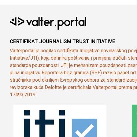
CERTIFIKAT JOURNALISM TRUST INITIATIVE
Valterportal je nosilac certifikata Inicijative novinarskog po
Initiative/JTI), koja definira poštivanje i primjenu etičkih s
standarda pouzdanosti. JTI je mehanizam pouzdanosti zasn
je na inicijativu Reportera bez granica (RSF) razvio panel 
stručnjaka pod okriljem Evropskog odbora za standardizaci
revizorska kuća Deloitte je certificirala Valterportal prema
17493:2019.