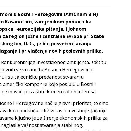
omore u Bosni i Hercegovini (AmCham BiH)
erom Kasanofom, zamjenikom pomoćnika
pska i euroazijska pitanja, i Johnom
a region južne i centralne Evrope pri State
ington, D. C., je bio posvećen jačanju
ganja i privlačenju novih poslovnih prilika.
e konkurentnijeg investicionog ambijenta, zaštitu
slovnih veza između Bosne i Hercegovine i
knuli su zajedničku predanost stvaranju
za američke kompanije koje posluju u Bosni i
e inovacija i zaštitu komercijalnih interesa.
sne i Hercegovine naš je glavni prioritet, te smo
va koja podstiču održivi rast i investicije. Jačanje
vama ključno je za širenje ekonomskih prilika za
 naglasile važnost stvaranja stabilnog,