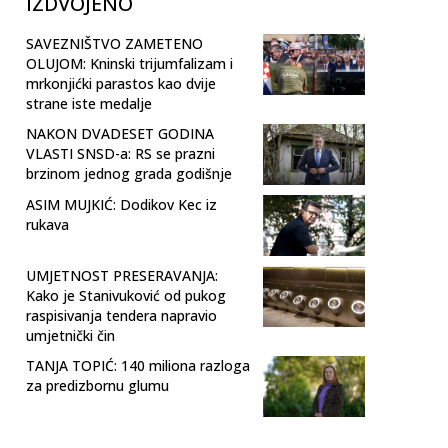
IZDVOJENO
SAVEZNIŠTVO ZAMETENO
OLUJOM: Kninski trijumfalizam i
mrkonjićki parastos kao dvije
strane iste medalje
NAKON DVADESET GODINA
VLASTI SNSD-a: RS se prazni
brzinom jednog grada godišnje
ASIM MUJKIĆ: Dodikov Kec iz
rukava
UMJETNOST PRESERAVANJA:
Kako je Stanivuković od pukog
raspisivanja tendera napravio
umjetnički čin
TANJA TOPIĆ: 140 miliona razloga
za predizbornu glumu