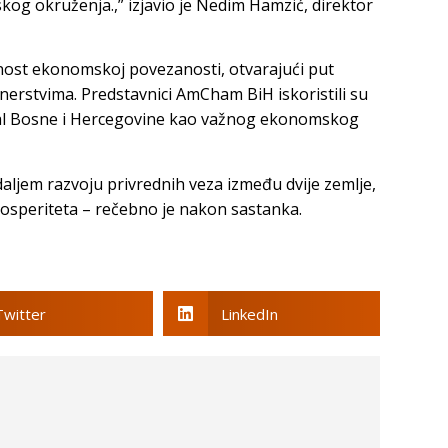
skog okruženja.,” izjavio je Nedim Hamzić, direktor
nost ekonomskoj povezanosti, otvarajući put
nerstvima. Predstavnici AmCham BiH iskoristili su
ijal Bosne i Hercegovine kao važnog ekonomskog
daljem razvoju privrednih veza između dvije zemlje,
prosperiteta – rečebno je nakon sastanka.
Twitter
LinkedIn