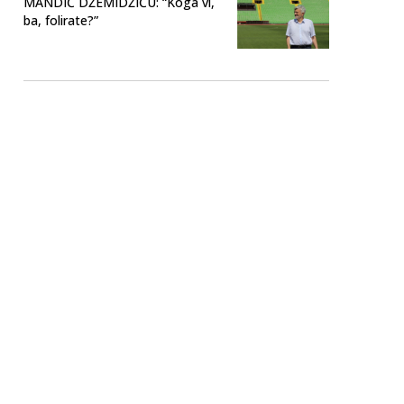
MANDIĆ DŽEMIDŽIĆU: “Koga vi,
ba, folirate?”