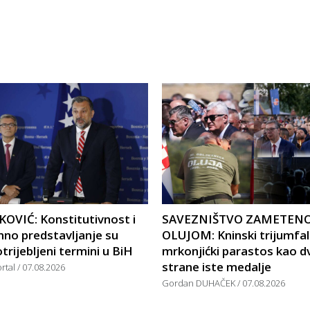
OVIĆ: Konstitutivnost i
SAVEZNIŠTVO ZAMETEN
mno predstavljanje su
OLUJOM: Kninski trijumfal
trijebljeni termini u BiH
mrkonjićki parastos kao dv
strane iste medalje
ortal
07.08.2026
Gordan DUHAČEK
07.08.2026