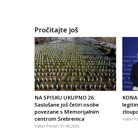
Pročitajte još
NA SPISKU UKUPNO 26:
KONAK
Saslušane još četiri osobe
legiti
povezane s Memorijalnim
zloupo
centrom Srebrenica
Valter P
Valter Portal
07.08.2026