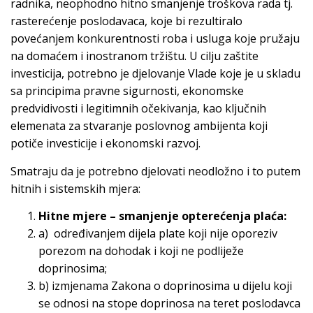
radnika, neophodno hitno smanjenje troškova rada tj.
rasterećenje poslodavaca, koje bi rezultiralo
povećanjem konkurentnosti roba i usluga koje pružaju
na domaćem i inostranom tržištu. U cilju zaštite
investicija, potrebno je djelovanje Vlade koje je u skladu
sa principima pravne sigurnosti, ekonomske
predvidivosti i legitimnih očekivanja, kao ključnih
elemenata za stvaranje poslovnog ambijenta koji
potiče investicije i ekonomski razvoj.
Smatraju da je potrebno djelovati neodložno i to putem
hitnih i sistemskih mjera:
Hitne mjere – smanjenje opterećenja plaća:
a) određivanjem dijela plate koji nije oporeziv
porezom na dohodak i koji ne podliježe
doprinosima;
b) izmjenama Zakona o doprinosima u dijelu koji
se odnosi na stope doprinosa na teret poslodavca