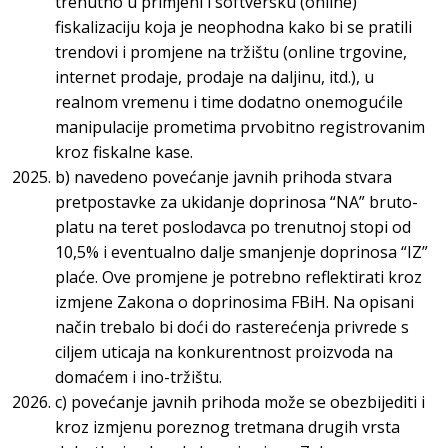
trenutno u primjeni i softversku (online)
fiskalizaciju koja je neophodna kako bi se pratili
trendovi i promjene na tržištu (online trgovine,
internet prodaje, prodaje na daljinu, itd.), u
realnom vremenu i time dodatno onemogućile
manipulacije prometima prvobitno registrovanim
kroz fiskalne kase.
b) navedeno povećanje javnih prihoda stvara
pretpostavke za ukidanje doprinosa “NA” bruto-
platu na teret poslodavca po trenutnoj stopi od
10,5% i eventualno dalje smanjenje doprinosa “IZ”
plaće. Ove promjene je potrebno reflektirati kroz
izmjene Zakona o doprinosima FBiH. Na opisani
način trebalo bi doći do rasterećenja privrede s
ciljem uticaja na konkurentnost proizvoda na
domaćem i ino-tržištu.
c) povećanje javnih prihoda može se obezbijediti i
kroz izmjenu poreznog tretmana drugih vrsta