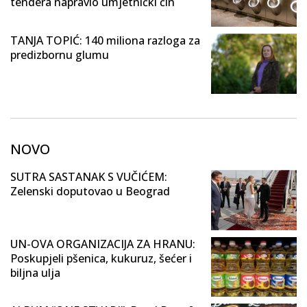
tendera napravio umjetnički čin
TANJA TOPIĆ: 140 miliona razloga za
predizbornu glumu
NOVO
SUTRA SASTANAK S VUČIĆEM:
Zelenski doputovao u Beograd
UN-OVA ORGANIZACIJA ZA HRANU:
Poskupjeli pšenica, kukuruz, šećer i
biljna ulja