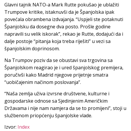
Glavni tajnik NATO-a Mark Rutte pokušao je ublažiti
Trumpove kritike, istaknuvši da je Španjolska ipak
povećala obrambena izdvajanja. “Uspjeli ste potaknuti
Španjolsku da dosegne dva posto. Prošle godine
napravili su velik iskorak”, rekao je Rutte, dodajući da i
dalje postoje “pitanja koja treba riješiti” u vezi sa
španjolskim doprinosom.
Na Trumpov poziv da se obustavi sva trgovina sa
Španjolskom reagirao je i ured španjolskog premijera,
poručivši kako Madrid njegove prijetnje smatra
“uobičajenim načinom poslovanja”.
“Naša zemlja uživa izvrsne društvene, kulturne i
gospodarske odnose sa Sjedinjenim Američkim
Državama i nije nam namjera da se to promijeni”, stoji u
službenom priopćenju španjolske vlade.
Izvor:
Index