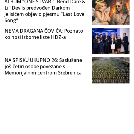
ALBUM “ONE STVARI”: Bend Dare &
Lil’ Devils predvođen Darkom
Jelisićem objavio pjesmu “Last Love
Song”
NEMA DRAGANA ČOVIĆA: Poznato
ko nosi izborne liste HDZ-a
NA SPISKU UKUPNO 26: Saslušane
još četiri osobe povezane s
Memorijalnim centrom Srebrenica