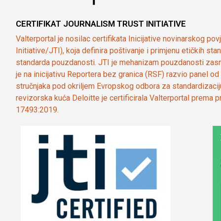
CERTIFIKAT JOURNALISM TRUST INITIATIVE
Valterportal je nosilac certifikata Inicijative novinarskog po
Initiative/JTI), koja definira poštivanje i primjenu etičkih s
standarda pouzdanosti. JTI je mehanizam pouzdanosti zasn
je na inicijativu Reportera bez granica (RSF) razvio panel 
stručnjaka pod okriljem Evropskog odbora za standardizaci
revizorska kuća Deloitte je certificirala Valterportal prema
17493:2019.