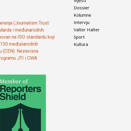
Vijesti
Dossier
Kolumne
Intervju
vjerenja (Journalism Trust
Valter Halter
tandarda i međunarodnih
Sport
ovan na ISO standardu koji
Kultura
od 130 međunarodnih
ju (CEN). Nezavisna
 programu JTI i CWA