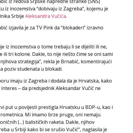
abić iz redova Srpske napredne stranke (SNS)
šku iz inozemstva “dobivaju iz Zagreba”, kojemu je
dnika Srbije
Aleksandra Vučića
.
ić izjavila je za TV Pink da “blokaderi” izravno
 iz inozemstva o tome trebaju li se dijeliti ili ne,
ne ili tri kolone. Dakle, to nije nešto čime se oni sami
 njihova strategija”, rekla je Brnabić, komentirajući
a poziv studenata u blokadi.
poru imaju iz Zagreba i dodala da je Hrvatska, kako
ki interes – da predsjednik Aleksandar Vučić ne
rvi put u povijesti prestigla Hrvatsku u BDP-u, kao i
 prometnica. Mi imamo brze pruge, oni nemaju.
oničnih (…) balističkih raketa. Dakle, njihov
ba u Srbiji kako bi se srušio Vučić”, naglasila je