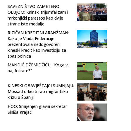
SAVEZNIŠTVO ZAMETENO
OLUJOM: Kninski trijumfalizam i
mrkonjićki parastos kao dvije
strane iste medalje
RIZIČAN KREDITNI ARANŽMAN:
Kako je Vlada Federacije
prezentovala nedogovoreni
kineski kredit kao investiciju za
spas bolnica
MANDIĆ DŽEMIDŽIĆU: “Koga vi,
ba, folirate?”
KINESKI OBAVJEŠTAJCI SUMNJAJU:
Mossad orkestrirao migrantsku
krizu u Španiji
HOO: Smijenjen glavni sekretar
Siniša Krajač