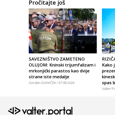
Pročitajte još
SAVEZNIŠTVO ZAMETENO
RIZIČ
OLUJOM: Kninski trijumfalizam i
Kako j
mrkonjićki parastos kao dvije
preze
strane iste medalje
kinesk
spas b
Gordan DUHAČEK
07.08.2026
Valter P