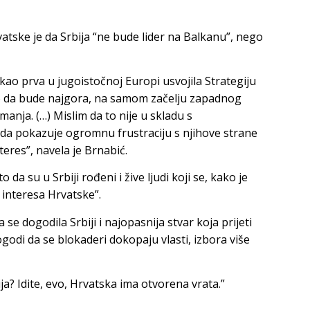
atske je da Srbija “ne bude lider na Balkanu”, nego
 kao prva u jugoistočnoj Europi usvojila Strategiju
go da bude najgora, na samom začelju zapadnog
manja. (…) Mislim da to nije u skladu s
da pokazuje ogromnu frustraciju s njihove strane
nteres”, navela je Brnabić.
 da su u Srbiji rođeni i žive ljudi koji se, kako je
 interesa Hrvatske”.
 se dogodila Srbiji i najopasnija stvar koja prijeti
ogodi da se blokaderi dokopaju vlasti, izbora više
ja? Idite, evo, Hrvatska ima otvorena vrata.”