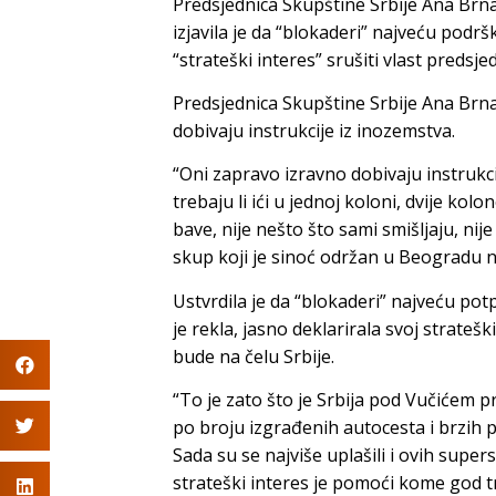
Predsjednica Skupštine Srbije Ana Brn
izjavila je da “blokaderi” najveću podr
“strateški interes” srušiti vlast predsje
Predsjednica Skupštine Srbije Ana Brnab
dobivaju instrukcije iz inozemstva.
“Oni zapravo izravno dobivaju instrukcije
trebaju li ići u jednoj koloni, dvije kolo
bave, nije nešto što sami smišljaju, nije
skup koji je sinoć održan u Beogradu n
Ustvrdila je da “blokaderi” najveću pot
je rekla, jasno deklarirala svoj strateš
bude na čelu Srbije.
“To je zato što je Srbija pod Vučićem p
po broju izgrađenih autocesta i brzih
Sada su se najviše uplašili i ovih supers
strateški interes je pomoći kome god tre