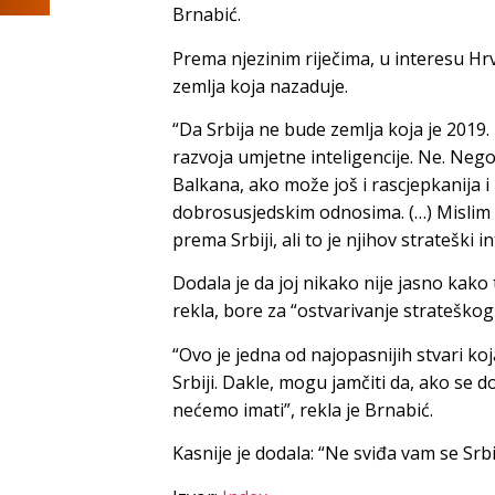
Brnabić.
Prema njezinim riječima, u interesu Hrv
zemlja koja nazaduje.
“Da Srbija ne bude zemlja koja je 2019.
razvoja umjetne inteligencije. Ne. Ne
Balkana, ako može još i rascjepkanija i 
dobrosusjedskim odnosima. (…) Mislim 
prema Srbiji, ali to je njihov strateški i
Dodala je da joj nikako nije jasno kako to
rekla, bore za “ostvarivanje strateškog
“Ovo je jedna od najopasnijih stvari koja
Srbiji. Dakle, mogu jamčiti da, ako se d
nećemo imati”, rekla je Brnabić.
Kasnije je dodala: “Ne sviđa vam se Srbi