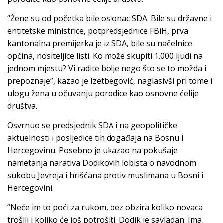
“Žene su od početka bile oslonac SDA. Bile su državne i
entitetske ministrice, potpredsjednice FBiH, prva
kantonalna premijerka je iz SDA, bile su načelnice
općina, nositeljice listi. Ko može skupiti 1.000 ljudi na
jednom mjestu? Vi radite bolje nego što se to možda i
prepoznaje”, kazao je Izetbegović, naglasivši pri tome i
ulogu žena u očuvanju porodice kao osnovne ćelije
društva.
Osvrnuo se predsjednik SDA i na geopolitičke
aktuelnosti i posljedice tih događaja na Bosnu i
Hercegovinu. Posebno je ukazao na pokušaje
nametanja narativa Dodikovih lobista o navodnom
sukobu Jevreja i hrišćana protiv muslimana u Bosni i
Hercegovini.
“Neće im to poći za rukom, bez obzira koliko novaca
trošili i koliko će još potrošiti. Dodik je savladan. Ima