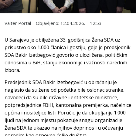
Valter Portal
Objavljeno:
12.04.2026.
12:53
U Sarajevu je obilježena 33. godišnjica Žena SDA uz
prisustvo oko 1.000 članica i gostiju, gdje je predsjednik
SDA Bakir Izetbegović govorio o ulozi žena, političkim
odnosima u BiH, stanju ekonomije i važnosti narednih
izbora.
Predsjednik SDA Bakir Izetbegović u obraćanju je
naglasio da su žene od početka bile oslonac stranke,
navodeći da su bile državne i entitetske ministrice,
potpredsjednice FBiH, kantonalna premijerka, načelnice
općina i nositeljice listi. Poručio je da okupljanje 1.000
ljudi na jednom mjestu pokazuje snagu organizacije
Žena SDA te ukazao na njihov doprinos i u očuvanju
porodice kao osnovne ćelije društva.