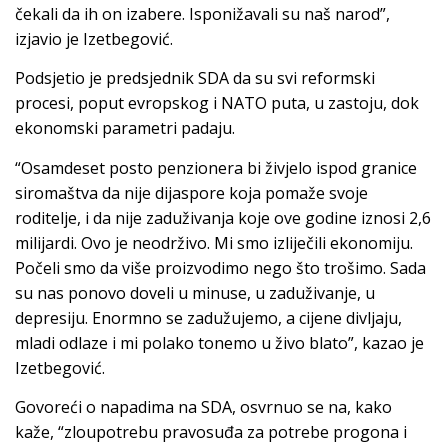
čekali da ih on izabere. Isponižavali su naš narod”,
izjavio je Izetbegović.
Podsjetio je predsjednik SDA da su svi reformski
procesi, poput evropskog i NATO puta, u zastoju, dok
ekonomski parametri padaju.
“Osamdeset posto penzionera bi živjelo ispod granice
siromaštva da nije dijaspore koja pomaže svoje
roditelje, i da nije zaduživanja koje ove godine iznosi 2,6
milijardi. Ovo je neodrživo. Mi smo izliječili ekonomiju.
Počeli smo da više proizvodimo nego što trošimo. Sada
su nas ponovo doveli u minuse, u zaduživanje, u
depresiju. Enormno se zadužujemo, a cijene divljaju,
mladi odlaze i mi polako tonemo u živo blato”, kazao je
Izetbegović.
Govoreći o napadima na SDA, osvrnuo se na, kako
kaže, “zloupotrebu pravosuđa za potrebe progona i