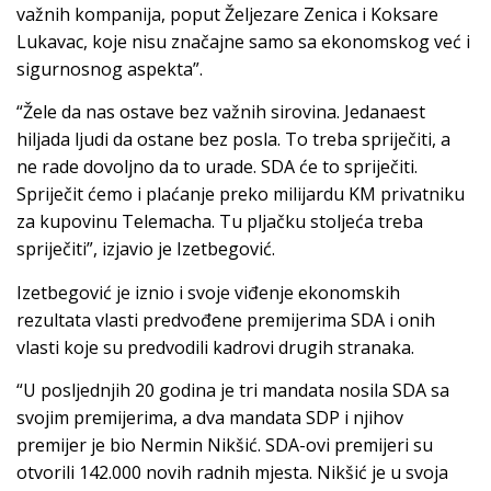
važnih kompanija, poput Željezare Zenica i Koksare
Lukavac, koje nisu značajne samo sa ekonomskog već i
sigurnosnog aspekta”.
“Žele da nas ostave bez važnih sirovina. Jedanaest
hiljada ljudi da ostane bez posla. To treba spriječiti, a
ne rade dovoljno da to urade. SDA će to spriječiti.
Spriječit ćemo i plaćanje preko milijardu KM privatniku
za kupovinu Telemacha. Tu pljačku stoljeća treba
spriječiti”, izjavio je Izetbegović.
Izetbegović je iznio i svoje viđenje ekonomskih
rezultata vlasti predvođene premijerima SDA i onih
vlasti koje su predvodili kadrovi drugih stranaka.
“U posljednjih 20 godina je tri mandata nosila SDA sa
svojim premijerima, a dva mandata SDP i njihov
premijer je bio Nermin Nikšić. SDA-ovi premijeri su
otvorili 142.000 novih radnih mjesta. Nikšić je u svoja