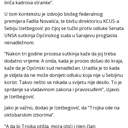
linča kadrova stranke”.
U tom kontekstu je izdvojio bivšeg federalnog
premijera Fadila Novalića, te bivšu direktoricu KCUS-a
Sebiju Izetbegović po čijoj se tužbi protiv odluke Senata
UNSA sutkinja Općinskog suda u Sarajevu proglasila
nenadležnom.
“Nakon tri godine procesa sutkinja kaže da joj treba
dodatno vrijeme. A onda, kada je proces došao do kraja,
kaže da je Općinski sud nenadležan. Uradila je to kada
je vidjela da ne može donijeti odluku koja nije u Sebijinu
korist. Takvo nešto se nikada u svijetu nije desilo. To je
sprdanje sa vladavinom zakona i pravosuđem”, izjavio
je Izetbegović.
Jako je važno, dodao je Izetbegović, da “Trojka ode na
oktobarskim izborima”.
“A da bi Trojka otišla, mora otići i njen član