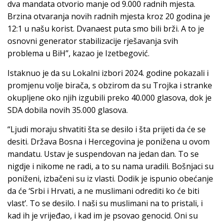
dva mandata otvorio manje od 9.000 radnih mjesta.
Brzina otvaranja novih radnih mjesta kroz 20 godina je
12:1 u našu korist. Dvanaest puta smo bili brži. A to je
osnovni generator stabilizacije rješavanja svih
problema u BiH”, kazao je Izetbegović.
Istaknuo je da su Lokalni izbori 2024. godine pokazali i
promjenu volje birača, s obzirom da su Trojka i stranke
okupljene oko njih izgubili preko 40.000 glasova, dok je
SDA dobila novih 35.000 glasova.
“Ljudi moraju shvatiti šta se desilo i šta prijeti da će se
desiti. Država Bosna i Hercegovina je ponižena u ovom
mandatu. Ustav je suspendovan na jedan dan. To se
nigdje i nikome ne radi, a to su nama uradili. Bošnjaci su
poniženi, izbačeni su iz vlasti. Dodik je ispunio obećanje
da će ‘Srbi i Hrvati, a ne muslimani odrediti ko će biti
vlast’. To se desilo. I naši su muslimani na to pristali, i
kad ih je vrijeđao, i kad im je psovao genocid. Oni su