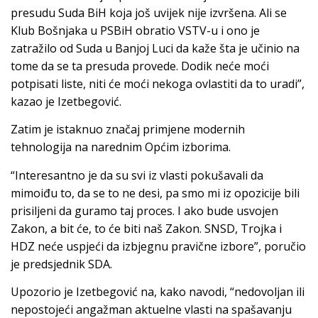
presudu Suda BiH koja još uvijek nije izvršena. Ali se
Klub Bošnjaka u PSBiH obratio VSTV-u i ono je
zatražilo od Suda u Banjoj Luci da kaže šta je učinio na
tome da se ta presuda provede. Dodik neće moći
potpisati liste, niti će moći nekoga ovlastiti da to uradi”,
kazao je Izetbegović.
Zatim je istaknuo značaj primjene modernih
tehnologija na narednim Općim izborima.
“Interesantno je da su svi iz vlasti pokušavali da
mimoiđu to, da se to ne desi, pa smo mi iz opozicije bili
prisiljeni da guramo taj proces. I ako bude usvojen
Zakon, a bit će, to će biti naš Zakon. SNSD, Trojka i
HDZ neće uspjeći da izbjegnu pravične izbore”, poručio
je predsjednik SDA.
Upozorio je Izetbegović na, kako navodi, “nedovoljan ili
nepostojeći angažman aktuelne vlasti na spašavanju