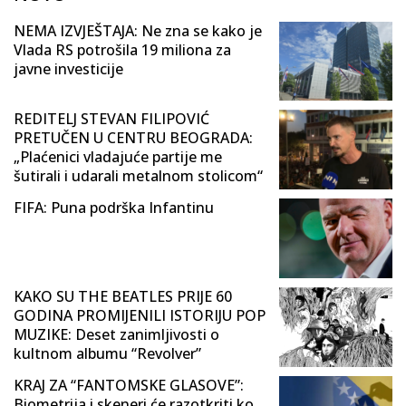
NEMA IZVJEŠTAJA: Ne zna se kako je
Vlada RS potrošila 19 miliona za
javne investicije
REDITELJ STEVAN FILIPOVIĆ
PRETUČEN U CENTRU BEOGRADA:
„Plaćenici vladajuće partije me
šutirali i udarali metalnom stolicom“
FIFA: Puna podrška Infantinu
KAKO SU THE BEATLES PRIJE 60
GODINA PROMIJENILI ISTORIJU POP
MUZIKE: Deset zanimljivosti o
kultnom albumu “Revolver”
KRAJ ZA “FANTOMSKE GLASOVE”:
Biometrija i skeneri će razotkriti ko