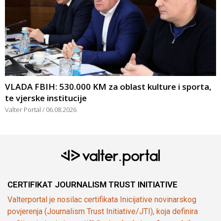
VLADA FBIH: 530.000 KM za oblast kulture i sporta,
te vjerske institucije
Valter Portal
06.08.2026
CERTIFIKAT JOURNALISM TRUST INITIATIVE
Valterportal je nosilac certifikata Inicijative novinarskog
povjerenja (Journalism Trust Initiative/JTI), koja definira