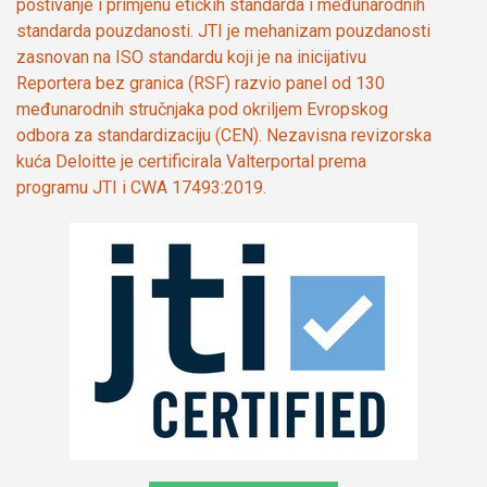
poštivanje i primjenu etičkih standarda i međunarodnih
standarda pouzdanosti. JTI je mehanizam pouzdanosti
zasnovan na ISO standardu koji je na inicijativu
Reportera bez granica (RSF) razvio panel od 130
međunarodnih stručnjaka pod okriljem Evropskog
odbora za standardizaciju (CEN). Nezavisna revizorska
kuća Deloitte je certificirala Valterportal prema
programu JTI i CWA 17493:2019.