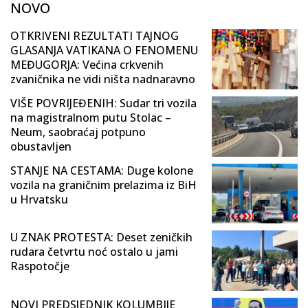
NOVO
OTKRIVENI REZULTATI TAJNOG
GLASANJA VATIKANA O FENOMENU
MEĐUGORJA: Većina crkvenih
zvaničnika ne vidi ništa nadnaravno
VIŠE POVRIJEĐENIH: Sudar tri vozila
na magistralnom putu Stolac –
Neum, saobraćaj potpuno
obustavljen
STANJE NA CESTAMA: Duge kolone
vozila na graničnim prelazima iz BiH
u Hrvatsku
U ZNAK PROTESTA: Deset zeničkih
rudara četvrtu noć ostalo u jami
Raspotočje
NOVI PREDSJEDNIK KOLUMBIJE