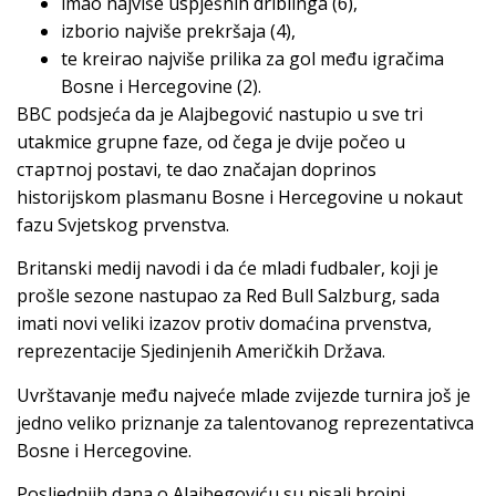
imao najviše uspješnih driblinga (6),
izborio najviše prekršaja (4),
te kreirao najviše prilika za gol među igračima
Bosne i Hercegovine (2).
BBC podsjeća da je Alajbegović nastupio u sve tri
utakmice grupne faze, od čega je dvije počeo u
стартnoj postavi, te dao značajan doprinos
historijskom plasmanu Bosne i Hercegovine u nokaut
fazu Svjetskog prvenstva.
Britanski medij navodi i da će mladi fudbaler, koji je
prošle sezone nastupao za Red Bull Salzburg, sada
imati novi veliki izazov protiv domaćina prvenstva,
reprezentacije Sjedinjenih Američkih Država.
Uvrštavanje među najveće mlade zvijezde turnira još je
jedno veliko priznanje za talentovanog reprezentativca
Bosne i Hercegovine.
Posljednjih dana o Alajbegoviću su pisali brojni