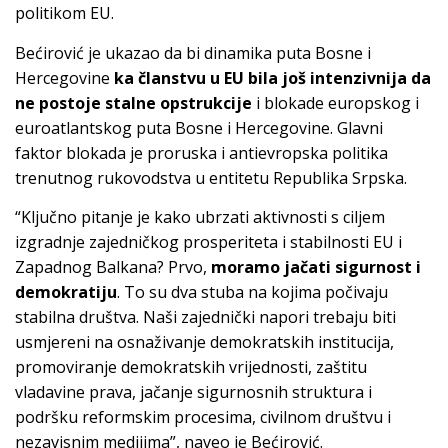
politikom EU.
Bećirović je ukazao da bi dinamika puta Bosne i
Hercegovine
ka članstvu u EU bila još intenzivnija da
ne postoje stalne opstrukcije
i blokade europskog i
euroatlantskog puta Bosne i Hercegovine. Glavni
faktor blokada je proruska i antievropska politika
trenutnog rukovodstva u entitetu Republika Srpska.
“Ključno pitanje je kako ubrzati aktivnosti s ciljem
izgradnje zajedničkog prosperiteta i stabilnosti EU i
Zapadnog Balkana? Prvo,
moramo jačati sigurnost i
demokratiju
. To su dva stuba na kojima počivaju
stabilna društva. Naši zajednički napori trebaju biti
usmjereni na osnaživanje demokratskih institucija,
promoviranje demokratskih vrijednosti, zaštitu
vladavine prava, jačanje sigurnosnih struktura i
podršku reformskim procesima, civilnom društvu i
nezavisnim medijima”, naveo je Bećirović.