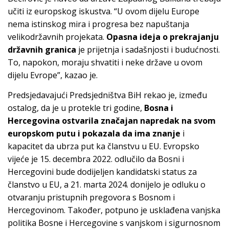
učiti iz europskog iskustva. “U ovom dijelu Europe
nema istinskog mira i progresa bez napuštanja
velikodržavnih projekata.
Opasna ideja o prekrajanju
državnih granica
je prijetnja i sadašnjosti i budućnosti.
To, napokon, moraju shvatiti i neke države u ovom
dijelu Evrope”, kazao je.
Predsjedavajući Predsjedništva BiH rekao je, između
ostalog, da je u protekle tri godine,
Bosna i
Hercegovina ostvarila značajan napredak na svom
europskom putu i pokazala da ima znanje
i
kapacitet da ubrza put ka članstvu u EU. Evropsko
vijeće je 15. decembra 2022. odlučilo da Bosni i
Hercegovini bude dodijeljen kandidatski status za
članstvo u EU, a 21. marta 2024. donijelo je odluku o
otvaranju pristupnih pregovora s Bosnom i
Hercegovinom. Također, potpuno je usklađena vanjska
politika Bosne i Hercegovine s vanjskom i sigurnosnom