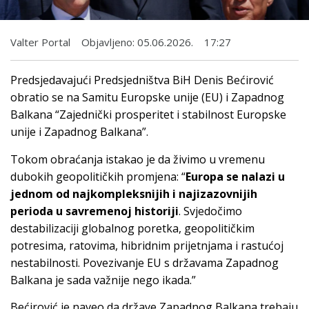
Valter Portal
Objavljeno:
05.06.2026.
17:27
Predsjedavajući Predsjedništva BiH Denis Bećirović
obratio se na Samitu Europske unije (EU) i Zapadnog
Balkana “Zajednički prosperitet i stabilnost Europske
unije i Zapadnog Balkana”.
Tokom obraćanja istakao je da živimo u vremenu
dubokih geopolitičkih promjena: “
Europa se nalazi u
jednom od najkompleksnijih i najizazovnijih
perioda u savremenoj historiji
. Svjedočimo
destabilizaciji globalnog poretka, geopolitičkim
potresima, ratovima, hibridnim prijetnjama i rastućoj
nestabilnosti. Povezivanje EU s državama Zapadnog
Balkana je sada važnije nego ikada.”
Bećirović je naveo da države Zapadnog Balkana trebaju