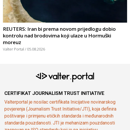
REUTERS: Iran bi prema novom prijedlogu dobio
kontrolu nad brodovima koji ulaze u Hormuški
moreuz
Valter Portal
05.08.2026
CERTIFIKAT JOURNALISM TRUST INITIATIVE
Valterportal je nosilac certifikata Inicijative novinarskog
povjerenja (Journalism Trust Initiative/JTI), koja definira
poštivanje i primjenu etičkih standarda i međunarodnih
standarda pouzdanosti. JTI je mehanizam pouzdanosti
zasnovan na ISO standardu koji je na inicijativu