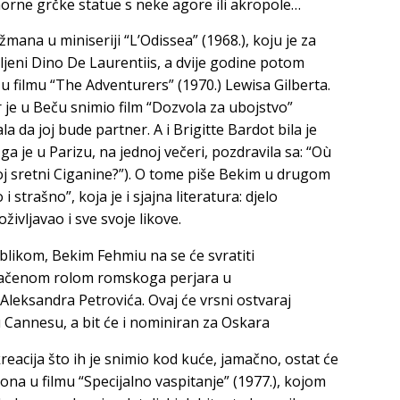
morne grčke statue s neke agore ili akropole…
žmana u miniseriji “L’Odissea” (1968.), koju je za
ljeni
Dino De
Laurentiis
, a dvije godine potom
 u filmu “The Adventurers” (1970.)
Lewisa Gilberta
.
r
je u Beču snimio film “Dozvola za ubojstvo”
la da joj bude partner. A i
Brigitte
Bardot
bila je
je u Parizu, na jednoj večeri, pozdravila sa: “Où
oj sretni Ciganine?”). O tome piše Bekim u drugom
 strašno”, koja je i sjajna literatura: djelo
ivljavao i sve svoje likove.
blikom, Bekim Fehmiu na se će svratiti
ačenom rolom romskoga perjara u
Aleksandra Petrovića. Ovaj će vrsni ostvaraj
u Cannesu, a bit će i nominiran za Oskara
kreacija što ih je snimio kod kuće, jamačno, ostat će
na u filmu “Specijalno vaspitanje” (1977.), kojom