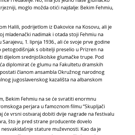
trjezniji, moglo možda otići najdalje:
Bekim
Fehmiu
,
m Halili, podrijetlom iz Đakovice na Kosovu, ali je
voj mladenački nadimak i otada stoji Fehmiu na
arajevu, 1. lipnja 1936., ali će svoje prve godine
o petogodišnjak s obitelji preselio u Prizren na
biti dijelom srednjoškolske glumačke trupe. Pod
ća
diplomirat će glumu na Fakultetu dramskih
 postati članom ansambla Okružnog narodnog
onalnog jugoslavenskog kazališta na albanskom
om, Bekim Fehmiu na se će svratiti enormnu
omskoga perjara u famoznom filmu “Skupljači
aj će vrsni ostvaraj dobiti dvije nagrade na festivalu
ara, što je pred strane producente dovelo
 nesvakidašnje stature muževnosti. Kao da je