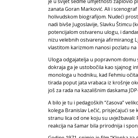
je u svijet sedme umjetnosti zaplovio 
zanata
Goran Marković
. Ali i scenogra
holivudskom biografijom. Nudeći prost
nadi bivše Jugoslavije,
Slavku Štimcu
(k
potencijalom ostvarenu ulogu, i danda
nizu velebnih ostvarenja afirmiranog
L
vlastitom karizmom nanosi pozlatu na s
Uloga odgajatelja u popravnom domu sa
dokraja ga je ustobočila kao sjajnog in
monologa u hodniku, kad Fehmiu očitava
tirada poput jata vrabaca iz krošnje okol
još za rada na kazališnim daskama JDP
A bilo je tu i pedagoških “časova” veli
kolega
Branislav
Lečić
, prisjećajući s
stranu lica od one koju su uvježbavali:
reakcija na šamar bila prirodnija i spo
Godine 1971. snimio je film “Klopka za