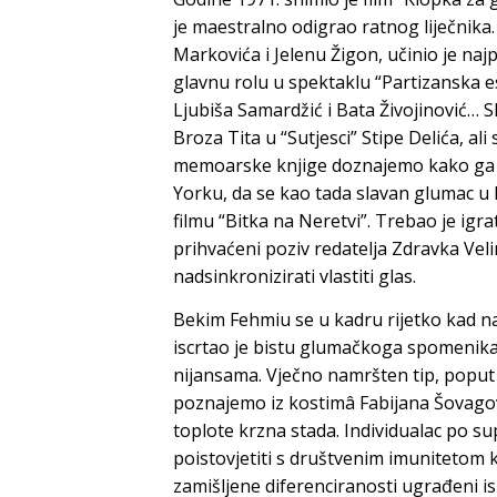
je maestralno odigrao ratnog liječnika
Markovića
i
Jelenu
Žigon
, učinio je naj
glavnu rolu u spektaklu “Partizanska es
Ljubiša Samardžić i
Bata
Živojinović
… S
Broza Tita
u “Sutjesci”
Stipe Delića
, al
memoarske knjige doznajemo kako ga
Yorku, da se kao tada slavan glumac u 
filmu “Bitka na Neretvi”. Trebao je igrat
prihvaćeni poziv redatelja
Zdravka
Vel
nadsinkronizirati vlastiti glas.
Bekim Fehmiu se u kadru rijetko kad na
iscrtao je bistu glumačkoga spomenika k
nijansama. Vječno namršten tip, poput
poznajemo iz kostimâ
Fabijana Šovago
toplote krzna stada. Individualac po su
poistovjetiti s društvenim imunitetom k
zamišljene diferenciranosti ugrađeni is