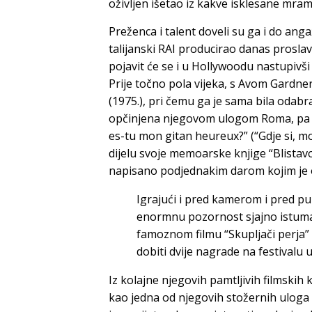
oživljen išetao iz kakve isklesane mra
Preženca i talent doveli su ga i do anga
talijanski RAI producirao danas proslav
pojavit će se i u Hollywoodu nastupivši
Prije točno pola vijeka, s
Avom
Gardne
(1975.), pri čemu ga je sama bila odabra
opčinjena njegovom ulogom Roma, pa ga 
es-tu mon gitan heureux?” (“Gdje si, m
dijelu svoje memoarske knjige “Blistavo i
napisano podjednakim darom kojim je ož
Igrajući i pred kamerom i pred pu
enormnu pozornost sjajno istum
famoznom filmu “Skupljači perja” 
dobiti dvije nagrade na festivalu 
Iz kolajne njegovih pamtljivih filmskih 
kao jedna od njegovih stožernih uloga o