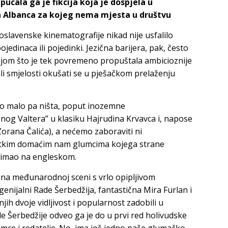
ucala ga je fikcija koja je dospjela u
a Albanca za kojeg nema mjesta u društvu
lavenske kinematografije nikad nije usfalilo
dinaca ili pojedinki. Jezična barijera, pak, često
ijom što je tek povremeno propuštala ambicioznije
ali smjelosti okušati se u pješačkom prelaženju
mo malo pa ništa, poput inozemne
žnog Valtera” u klasiku
Hajrudina Krvavca
i, napose
Zorana Čalića
), a nećemo zaboraviti ni
jetkim domaćim nam glumcima kojega strane
snimao na engleskom.
 na međunarodnoj sceni s vrlo opipljivom
 genijalni
Rade Šerbedžija
, fantastična
Mira Furlan
i
njih dvoje vidljivost i popularnost zadobili u
e Šerbedžije odveo ga je do u prvi red holivudske
mce i redatelje. No, ima još jedno naše glumačko