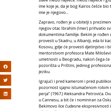
ime koje je, da je bog Kairos češće bio 
ime je njegovo…
Zapravo, rođen je u obitelji s prezimeno
njegov otac
Ibrahim
(
Imer
) prihvatio s
dokumentima familije. Bekim je rođen u S
provesti u Skadru, u Albaniji, eda bi ka
Kosovu, gdje će provesti djetinjstvo i 
mentorstvom profesora
Mate Miloševi
umetnosti u Beogradu, nakon čega će
pozorišta u Prištini, jedinog profesi
jeziku.
Igrajući i pred kamerom i pred publik
pozornost sjajno istumačenom rolom r
perja” (1967.)
Aleksandra Petrovića
. Ov
u Cannesu, a bit će i nominiran za Osk
Bekimovo lice čudesne ekspresivnosti i