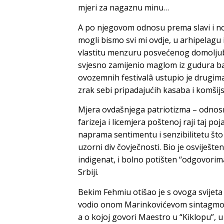
mjeri za nagaznu minu…
A po njegovom odnosu prema slavi i nov
mogli bismo svi mi ovdje, u arhipelagu 
vlastitu menzuru posvećenog domoljubl
svjesno zamijenio maglom iz gudura bal
ovozemnih festivalâ ustupio je drugim
zrak sebi pripadajućih kasaba i komšij
Mjera ovdašnjega patriotizma – odnos
farizeja i licemjera poštenoj raji taj po
naprama sentimentu i senzibilitetu što
uzorni div čovječnosti. Bio je osviješt
indigenat, i bolno potišten “odgovorima
Srbiji.
Bekim Fehmiu otišao je s ovoga svijeta
vodio onom
Marinkovićevom
sintagmom
a o kojoj govori Maestro u “Kiklopu”, 