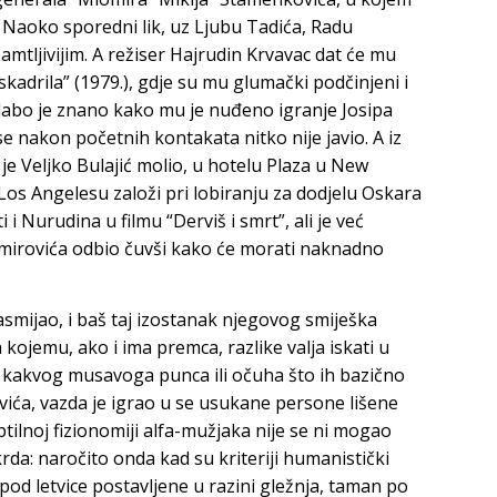
. Naoko sporedni lik, uz
Ljubu Tadića
,
Radu
pamtljivijim. A režiser
Hajrudin Krvavac
dat će mu
kadrila” (1979.), gdje su mu glumački podčinjeni i
labo je znano kako mu je nuđeno igranje
Josipa
i se nakon početnih kontakata nitko nije javio. A iz
 je
Veljko Bulajić
molio, u hotelu Plaza u New
Los Angelesu založi pri lobiranju za dodjelu Oskara
i i Nurudina u filmu “Derviš i smrt”, ali je već
imirovića
odbio čuvši kako će morati naknadno
smijao, i baš taj izostanak njegovog smiješka
ojemu, ako i ima premca, razlike valja iskati u
 kakvog musavoga punca ili očuha što ih bazično
vića
, vazda je igrao u se usukane persone lišene
ptilnoj fizionomiji alfa-mužjaka nije se ni mogao
rda: naročito onda kad su kriteriji humanistički
pod letvice postavljene u razini gležnja, taman po