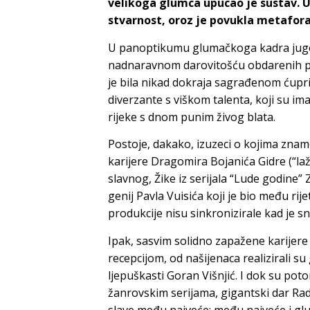
velikoga glumca upucao je sustav. Up
stvarnost, oroz je povukla metafor
U panoptikumu glumačkoga kadra jugos
nadnaravnom darovitošću obdarenih poje
je bila nikad dokraja sagrađenom ćupr
diverzante s viškom talenta, koji su im
rijeke s dnom punim živog blata.
Postoje, dakako, izuzeci o kojima zna
karijere
Dragomira Bojanića
Gidre
(“la
slavnog, Žike iz serijala “Lude godine”
genij
Pavla
Vuisića
koji je bio među ri
produkcije nisu sinkronizirale kad je 
Ipak, sasvim solidno zapažene karijere
recepcijom, od našijenaca realizirali su
ljepuškasti
Goran Višnjić
. I dok su poto
žanrovskim serijama, gigantski dar Rad
slave među najveće: među najveće i glu