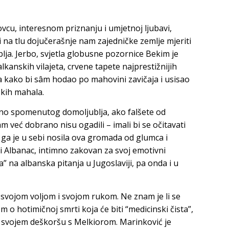
cu, interesnom priznanju i umjetnoj ljubavi,
i na tlu dojučerašnje nam zajedničke zemlje mjeriti
ja. Jerbo, svjetla globusne pozornice Bekim je
kanskih vilajeta, crvene tapete najprestižnijih
a kako bi sâm hodao po mahovini zavičaja i usisao
skih mahala.
no spomenutog domoljublja, ako falšete od
jam već dobrano nisu ogadili – imali bi se očitavati
 ga je u sebi nosila ova gromada od glumca i
eni Albanac, intimno zakovan za svoj emotivni
” na albanska pitanja u Jugoslaviji, pa onda i u
 svojom voljom i svojom rukom. Ne znam je li se
 o hotimičnoj smrti koja će biti “medicinski čista”,
u svojem deškoršu s Melkiorom. Marinković je