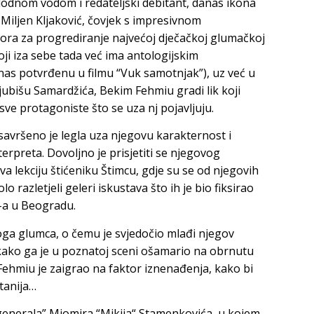
plodnom vodom i redateljski debitant, danas ikona
f
Miljen
Kljaković
, čovjek s impresivnom
ora za progrediranje najvećoj dječačkoj glumačkoj
oji iza sebe tada već ima antologijskim
nas potvrđenu u filmu “Vuk samotnjak”), uz već u
jubišu
Samardžića
, Bekim Fehmiu gradi lik koji
ve protagoniste što se uza nj pojavljuju.
vršeno je legla uza njegovu karakternost i
terpreta. Dovoljno je prisjetiti se njegovog
 lekciju štićeniku Štimcu, gdje su se od njegovih
o razletjeli geleri iskustava što ih je bio fiksirao
-a u Beogradu.
koga glumca, o čemu je svjedočio mlađi njegov
e kako ga je u poznatoj sceni ošamario na obrnutu
 Fehmiu je zaigrao na faktor iznenađenja, kako bi
ntanija…
 generala”
Miomira
“
Mikija
“
Stamenkovića
, u kojem