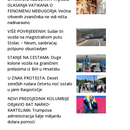
GLASANJA VATIKANA O
FENOMENU MEĐUGORJA: Većina
crkvenih zvaničnika ne vidi ništa
nadnaravno
VIŠE POVRIJEĐENIH: Sudar tri
vozila na magistralnom putu
Stolac – Neum, saobraćaj
potpuno obustavljen
STANJE NA CESTAMA: Duge
kolone vozila na graničnim
prelazima iz BiH u Hrvatsku
U ZNAK PROTESTA: Deset
zeničkih rudara četvrtu noć ostalo
u jami Raspotočje
NOVI PREDSJEDNIK KOLUMBIJE
OBJAVIO RAT NARKO-
KARTELIMA: Trumpova
administracija šalje milijardu
dolara pomoći