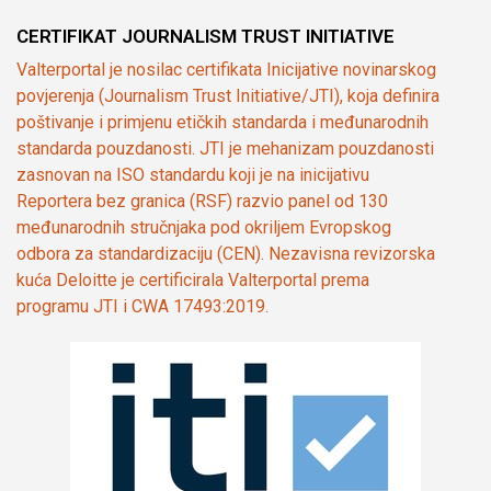
CERTIFIKAT JOURNALISM TRUST INITIATIVE
Valterportal je nosilac certifikata Inicijative novinarskog
povjerenja (Journalism Trust Initiative/JTI), koja definira
poštivanje i primjenu etičkih standarda i međunarodnih
standarda pouzdanosti. JTI je mehanizam pouzdanosti
zasnovan na ISO standardu koji je na inicijativu
Reportera bez granica (RSF) razvio panel od 130
međunarodnih stručnjaka pod okriljem Evropskog
odbora za standardizaciju (CEN). Nezavisna revizorska
kuća Deloitte je certificirala Valterportal prema
programu JTI i CWA 17493:2019.