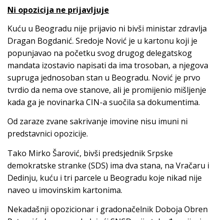
Ni opozicija ne prijavljuje
Kuću u Beogradu nije prijavio ni bivši ministar zdravlja
Dragan Bogdanić. Sredoje Nović je u kartonu koji je
popunjavao na početku svog drugog delegatskog
mandata izostavio napisati da ima trosoban, a njegova
supruga jednosoban stan u Beogradu. Nović je prvo
tvrdio da nema ove stanove, ali je promijenio mišljenje
kada ga je novinarka CIN-a suočila sa dokumentima.
Od zaraze zvane sakrivanje imovine nisu imuni ni
predstavnici opozicije.
Tako Mirko Šarović, bivši predsjednik Srpske
demokratske stranke (SDS) ima dva stana, na Vračaru i
Dedinju, kuću i tri parcele u Beogradu koje nikad nije
naveo u imovinskim kartonima.
Nekadašnji opozicionar i gradonačelnik Doboja Obren