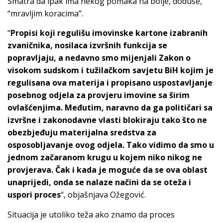
Smatra da ipak ima nekog pomaka na bolje, doduše,
“mravljim koracima”.
“
Propisi koji regulišu imovinske kartone izabranih
zvaničnika, nosilaca izvršnih funkcija se
popravljaju, a nedavno smo mijenjali Zakon o
visokom sudskom i tužilačkom savjetu BiH kojim je
regulisana ova materija i propisano uspostavljanje
posebnog odjela za provjeru imovine sa širim
ovlašćenjima. Međutim, naravno da ga političari sa
izvršne i zakonodavne vlasti blokiraju tako što ne
obezbjeđuju materijalna sredstva za
osposobljavanje ovog odjela. Tako vidimo da smo u
jednom začaranom krugu u kojem niko nikog ne
provjerava. Čak i kada je moguće da se ova oblast
unaprijedi, onda se nalaze načini da se oteža i
uspori proces
“, objašnjava Ožegović.
Situacija je utoliko teža ako znamo da proces