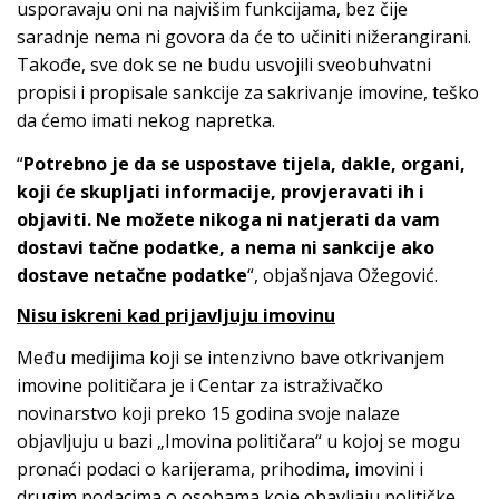
usporavaju oni na najvišim funkcijama, bez čije
saradnje nema ni govora da će to učiniti nižerangirani.
Takođe, sve dok se ne budu usvojili sveobuhvatni
propisi i propisale sankcije za sakrivanje imovine, teško
da ćemo imati nekog napretka.
“
Potrebno je da se uspostave tijela, dakle, organi,
koji će skupljati informacije, provjeravati ih i
objaviti. Ne možete nikoga ni natjerati da vam
dostavi tačne podatke, a nema ni sankcije ako
dostave netačne podatke
“, objašnjava Ožegović.
Nisu iskreni kad prijavljuju imovinu
Među medijima koji se intenzivno bave otkrivanjem
imovine političara je i Centar za istraživačko
novinarstvo koji preko 15 godina svoje nalaze
objavljuju u bazi „Imovina političara“ u kojoj se mogu
pronaći podaci o karijerama, prihodima, imovini i
drugim podacima o osobama koje obavljaju političke