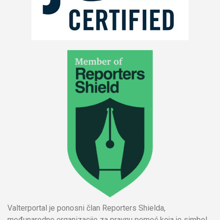
Valterportal je ponosni član Reporters Shielda,
međunarodne organizacije za pravnu pomoć koja je simbol