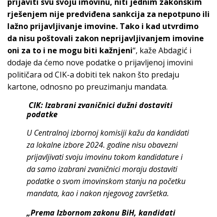
prijaviti svu svoju imovinu, niti jednim zakonskim
rješenjem nije predviđena sankcija za nepotpuno ili
lažno prijavljivanje imovine. Tako i kad utvrdimo
da nisu poštovali zakon neprijavljivanjem imovine
oni za to i ne mogu biti kažnjeni
“, kaže Abdagić i
dodaje da ćemo nove podatke o prijavljenoj imovini
političara od CIK-a dobiti tek nakon što predaju
kartone, odnosno po preuzimanju mandata.
CIK:
Izabrani zvaničnici dužni dostaviti
podatke
U Centralnoj izbornoj komisiji kažu da kandidati
za lokalne izbore 2024. godine nisu obavezni
prijavljivati svoju imovinu tokom kandidature i
da samo izabrani zvaničnici moraju dostaviti
podatke o svom imovinskom stanju na početku
mandata, kao i nakon njegovog završetka.
„Prema Izbornom zakonu BiH, kandidati