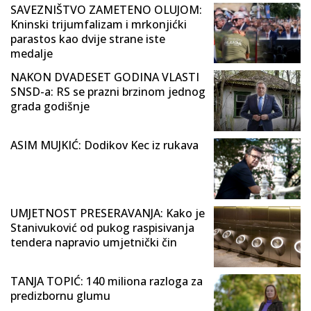
SAVEZNIŠTVO ZAMETENO OLUJOM:
Kninski trijumfalizam i mrkonjićki
parastos kao dvije strane iste
medalje
NAKON DVADESET GODINA VLASTI
SNSD-a: RS se prazni brzinom jednog
grada godišnje
ASIM MUJKIĆ: Dodikov Kec iz rukava
UMJETNOST PRESERAVANJA: Kako je
Stanivuković od pukog raspisivanja
tendera napravio umjetnički čin
TANJA TOPIĆ: 140 miliona razloga za
predizbornu glumu