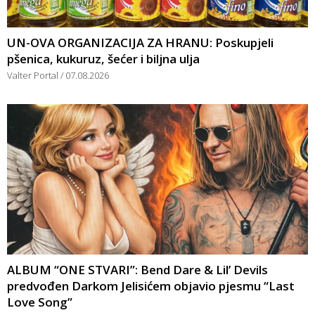
UN-OVA ORGANIZACIJA ZA HRANU: Poskupjeli
pšenica, kukuruz, šećer i biljna ulja
Valter Portal
07.08.2026
ALBUM “ONE STVARI”: Bend Dare & Lil’ Devils
predvođen Darkom Jelisićem objavio pjesmu “Last
Love Song”