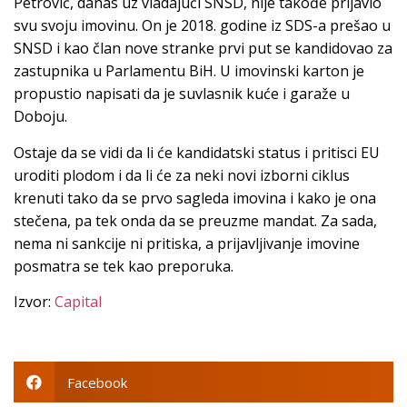
Petrović, danas uz vladajući SNSD, nije takođe prijavio
svu svoju imovinu. On je 2018. godine iz SDS-a prešao u
SNSD i kao član nove stranke prvi put se kandidovao za
zastupnika u Parlamentu BiH. U imovinski karton je
propustio napisati da je suvlasnik kuće i garaže u
Doboju.
Ostaje da se vidi da li će kandidatski status i pritisci EU
uroditi plodom i da li će za neki novi izborni ciklus
krenuti tako da se prvo sagleda imovina i kako je ona
stečena, pa tek onda da se preuzme mandat. Za sada,
nema ni sankcije ni pritiska, a prijavljivanje imovine
posmatra se tek kao preporuka.
Izvor:
Capital
Facebook