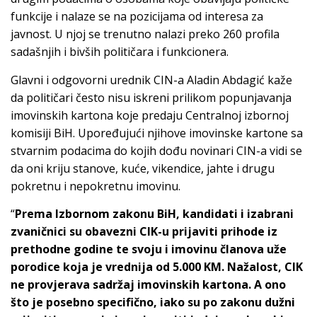
funkcije i nalaze se na pozicijama od interesa za
javnost. U njoj se trenutno nalazi preko 260 profila
sadašnjih i bivših političara i funkcionera.
Glavni i odgovorni urednik CIN-a Aladin Abdagić kaže
da političari često nisu iskreni prilikom popunjavanja
imovinskih kartona koje predaju Centralnoj izbornoj
komisiji BiH. Upoređujući njihove imovinske kartone sa
stvarnim podacima do kojih dođu novinari CIN-a vidi se
da oni kriju stanove, kuće, vikendice, jahte i drugu
pokretnu i nepokretnu imovinu.
“
Prema Izbornom zakonu BiH, kandidati i izabrani
zvaničnici su obavezni CIK-u prijaviti prihode iz
prethodne godine te svoju i imovinu članova uže
porodice koja je vrednija od 5.000 KM. Nažalost, CIK
ne provjerava sadržaj imovinskih kartona. A ono
što je posebno specifično, iako su po zakonu dužni