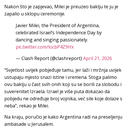
Nakon što je zapjevao, Milei je preuzeo baklju te ju je
zapalio u sklopu ceremonije.
Javier Milei, the President of Argentina,
celebrated Israel’s Independence Day by
dancing and singing passionately.
pic.twitter.com/locbP4Z9Hx
— Clash Report (@clashreport)
April 21, 2026
“Svjetlost uvijek pobjeđuje tamu, jer laži i mržnja uvijek
ustupaju mjesto snazi ​​istine i vremena. Stoga palimo
ovu baklju u čast svih onih koji su se borili za slobodu i
suverenitet Izraela. Izrael je više puta dokazao da
pobjedu ne određuje broj vojnika, već sile koje dolaze s
neba”, rekao je Milei.
Na kraju, poručio je kako Argentina radi na preseljenju
ambasade u Jerusalem.