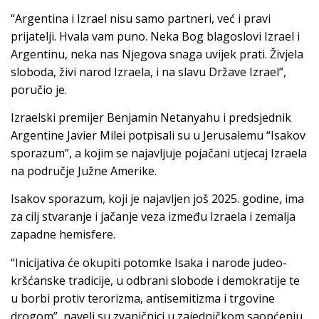
“Argentina i Izrael nisu samo partneri, već i pravi
prijatelji. Hvala vam puno. Neka Bog blagoslovi Izrael i
Argentinu, neka nas Njegova snaga uvijek prati. Živjela
sloboda, živi narod Izraela, i na slavu Države Izrael”,
poručio je.
Izraelski premijer Benjamin Netanyahu i predsjednik
Argentine Javier Milei potpisali su u Jerusalemu “Isakov
sporazum”, a kojim se najavljuje pojačani utjecaj Izraela
na područje Južne Amerike.
Isakov sporazum, koji je najavljen još 2025. godine, ima
za cilj stvaranje i jačanje veza između Izraela i zemalja
zapadne hemisfere.
“Inicijativa će okupiti potomke Isaka i narode judeo-
kršćanske tradicije, u odbrani slobode i demokratije te
u borbi protiv terorizma, antisemitizma i trgovine
drogom”, naveli su zvaničnici u zajedničkom saopćenju