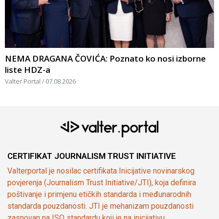
NEMA DRAGANA ČOVIĆA: Poznato ko nosi izborne
liste HDZ-a
Valter Portal
07.08.2026
CERTIFIKAT JOURNALISM TRUST INITIATIVE
Valterportal je nosilac certifikata Inicijative novinarskog
povjerenja (Journalism Trust Initiative/JTI), koja definira
poštivanje i primjenu etičkih standarda i međunarodnih
standarda pouzdanosti. JTI je mehanizam pouzdanosti
zasnovan na ISO standardu koji je na inicijativu