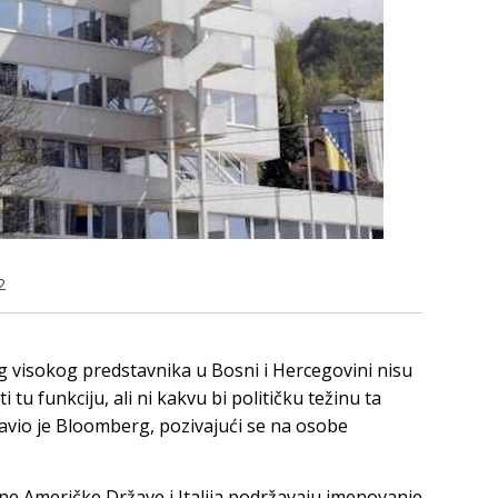
2
g visokog predstavnika u Bosni i Hercegovini nisu
tu funkciju, ali ni kakvu bi političku težinu ta
javio je Bloomberg, pozivajući se na osobe
e Američke Države i Italija podržavaju imenovanje