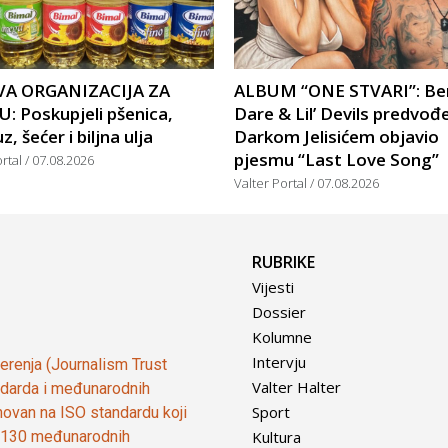
A ORGANIZACIJA ZA
ALBUM “ONE STVARI”: Be
: Poskupjeli pšenica,
Dare & Lil’ Devils predvođ
, šećer i biljna ulja
Darkom Jelisićem objavio
pjesmu “Last Love Song”
ortal
07.08.2026
Valter Portal
07.08.2026
RUBRIKE
Vijesti
Dossier
Kolumne
Intervju
vjerenja (Journalism Trust
Valter Halter
tandarda i međunarodnih
Sport
ovan na ISO standardu koji
Kultura
od 130 međunarodnih