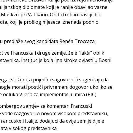
alijanskog diplomate koji je ranije obavljao važne
Moskvi i pri Vatikanu. On bi trebao naslijediti
ta, koji je prošlog mjeseca iznenada podnio
iju predlaže svog kandidata Renéa Troccaza.
ve Francuska i druge zemlje, žele “lakši” oblik
avnika, institucije koja ima široke ovlasti u Bosni
a, složeni, a pojedini sagovornici sugeriraju da
e mogle morati postići privremeni dogovor ukoliko se
 odluka Vijeća za implementaciju mira (PIC).
loombergov zahtjev za komentar. Francuski
se vode razgovori o novom visokom predstavniku,
ancuske i Italije, dodajući da dvije zemlje dijele
ndata visokog predstavnika.