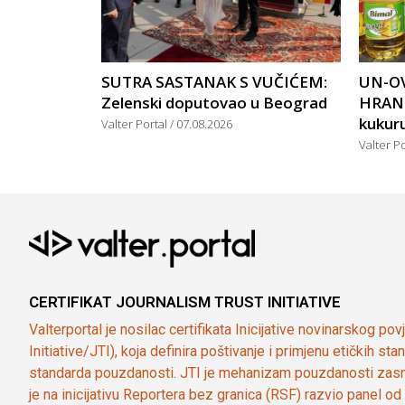
SUTRA SASTANAK S VUČIĆEM:
UN-OV
Zelenski doputovao u Beograd
HRANU
kukuruz
Valter Portal
07.08.2026
Valter P
CERTIFIKAT JOURNALISM TRUST INITIATIVE
Valterportal je nosilac certifikata Inicijative novinarskog po
Initiative/JTI), koja definira poštivanje i primjenu etičkih s
standarda pouzdanosti. JTI je mehanizam pouzdanosti zasn
je na inicijativu Reportera bez granica (RSF) razvio panel 