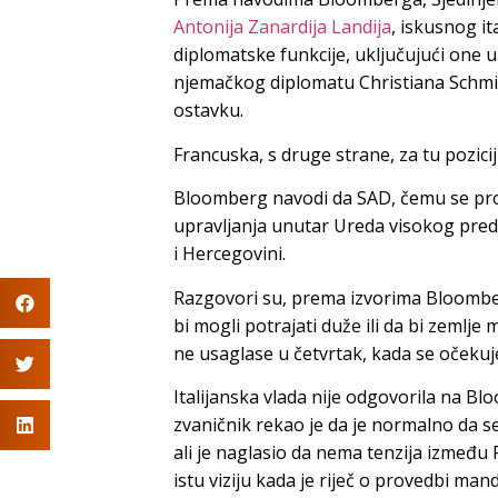
Antonija Zanardija Landija
, iskusnog it
diplomatske funkcije, uključujući one u 
njemačkog diplomatu Christiana Schmid
ostavku.
Francuska, s druge strane, za tu pozic
Bloomberg navodi da SAD, čemu se proti
upravljanja unutar Ureda visokog predst
i Hercegovini.
Razgovori su, prema izvorima Bloomberg
bi mogli potrajati duže ili da bi zemlj
ne usaglase u četvrtak, kada se očekuje
Italijanska vlada nije odgovorila na B
zvaničnik rekao je da je normalno da 
ali je naglasio da nema tenzija između Fr
istu viziju kada je riječ o provedbi ma