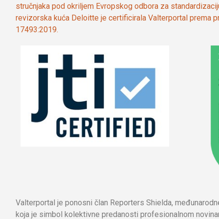
stručnjaka pod okriljem Evropskog odbora za standardizaci
revizorska kuća Deloitte je certificirala Valterportal prema
17493:2019.
Valterportal je ponosni član Reporters Shielda, međunarod
koja je simbol kolektivne predanosti profesionalnom novinar