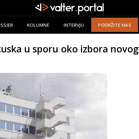
SSIER
KOLUMNE
INTERVJU
PODRŽITE NAS
ska u sporu oko izbora novog 