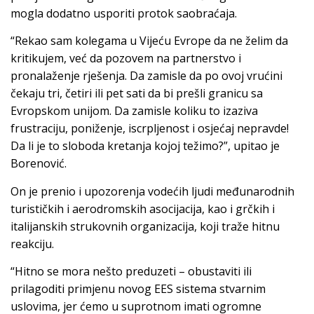
mogla dodatno usporiti protok saobraćaja.
“Rekao sam kolegama u Vijeću Evrope da ne želim da
kritikujem, već da pozovem na partnerstvo i
pronalaženje rješenja. Da zamisle da po ovoj vrućini
čekaju tri, četiri ili pet sati da bi prešli granicu sa
Evropskom unijom. Da zamisle koliku to izaziva
frustraciju, poniženje, iscrpljenost i osjećaj nepravde!
Da li je to sloboda kretanja kojoj težimo?”, upitao je
Borenović.
On je prenio i upozorenja vodećih ljudi međunarodnih
turističkih i aerodromskih asocijacija, kao i grčkih i
italijanskih strukovnih organizacija, koji traže hitnu
reakciju.
“Hitno se mora nešto preduzeti – obustaviti ili
prilagoditi primjenu novog EES sistema stvarnim
uslovima, jer ćemo u suprotnom imati ogromne