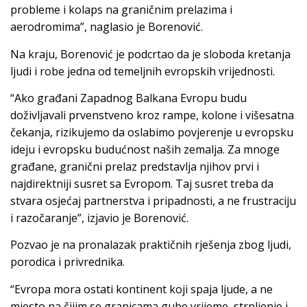
probleme i kolaps na graničnim prelazima i
aerodromima”, naglasio je Borenović.
Na kraju, Borenović je podcrtao da je sloboda kretanja
ljudi i robe jedna od temeljnih evropskih vrijednosti.
“Ako građani Zapadnog Balkana Evropu budu
doživljavali prvenstveno kroz rampe, kolone i višesatna
čekanja, rizikujemo da oslabimo povjerenje u evropsku
ideju i evropsku budućnost naših zemalja. Za mnoge
građane, granični prelaz predstavlja njihov prvi i
najdirektniji susret sa Evropom. Taj susret treba da
stvara osjećaj partnerstva i pripadnosti, a ne frustraciju
i razočaranje”, izjavio je Borenović.
Pozvao je na pronalazak praktičnih rješenja zbog ljudi,
porodica i privrednika.
“Evropa mora ostati kontinent koji spaja ljude, a ne
mjesto na čijim se granicama gube vrijeme, strpljenje i