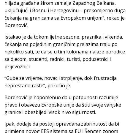
hiljada građana širom zemalja Zapadnog Balkana,
uključujući i Bosnu i Hercegovinu – prekomjerno duga
čekanja na granicama sa Evropskom unijom”, rekao je
Borenović.
Istakao je da tokom ljetne sezone, praznika i vikenda,
čekanja na pojedinim graničnim prelazima traju po
nekoliko sati, te da se u tim kolonama nalaze porodice
sa djecom, studenti, radnici, turisti, poduzetnici i
prijevoznici.
“Gube se vrijeme, novac i strpljenje, dok frustracija
neprestano raste”, poručio je.
Borenović je napomenuo da u potpunosti razumije
pravo i obavezu Evropske unije da štiti svoje vanjske
granice i obezbijedi visok nivo sigurnosti.
Ipak, dodaje da postoji opravdana zabrinutost da bi
primjena novog EES sistema sa EU i Šengen zonom