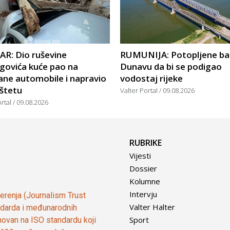
R: Dio ruševine
RUMUNIJA: Potopljene ba
govića kuće pao na
Dunavu da bi se podigao
ane automobile i napravio
vodostaj rijeke
 štetu
Valter Portal
09.08.2026
ortal
09.08.2026
RUBRIKE
Vijesti
Dossier
Kolumne
Intervju
vjerenja (Journalism Trust
Valter Halter
tandarda i međunarodnih
Sport
ovan na ISO standardu koji