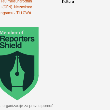
Kultura
od 130 međunarodnih
ju (CEN). Nezavisna
 programu JTI i CWA
ne organizacije za pravnu pomoć