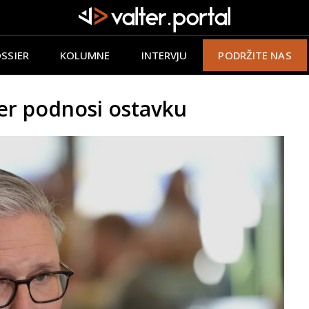
SSIER
KOLUMNE
INTERVJU
PODRŽITE NAS
er podnosi ostavku