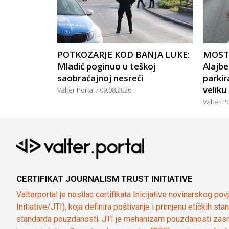
POTKOZARJE KOD BANJA LUKE:
MOSTA
Mladić poginuo u teškoj
Alajbe
saobraćajnoj nesreći
parkir
veliku
Valter Portal
09.08.2026
Valter P
CERTIFIKAT JOURNALISM TRUST INITIATIVE
Valterportal je nosilac certifikata Inicijative novinarskog po
Initiative/JTI), koja definira poštivanje i primjenu etičkih s
standarda pouzdanosti. JTI je mehanizam pouzdanosti zasn