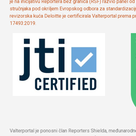
je na inicijativu Reportera bez granica (RSF) razvio panel 
stručnjaka pod okriljem Evropskog odbora za standardizaci
revizorska kuća Deloitte je certificirala Valterportal prema
17493:2019.
Valterportal je ponosni član Reporters Shielda, međunarod