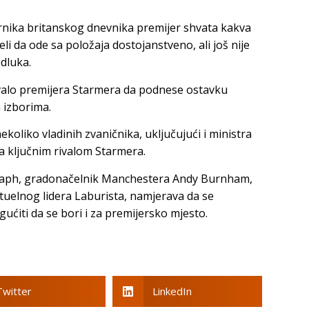
ika britanskog dnevnika premijer shvata kakva
 želi da ode sa položaja dostojanstveno, ali još nije
odluka.
valo premijera Starmera da podnese ostavku
 izborima.
koliko vladinih zvaničnika, uključujući i ministra
ra ključnim rivalom Starmera.
egraph, gradonačelnik Manchestera Andy Burnham,
uelnog lidera Laburista, namjerava da se
ćiti da se bori i za premijersko mjesto.
Twitter
LinkedIn