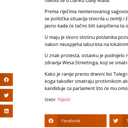
navodi se u članku Daily Maila.
Prema riječima neimenovanog sagovorn
se politička situacija stvorila u zemlji i
jasno kada će tačno biti saopštena ta 
U maju je skoro stotinu poslanika poz
nakon neuspjeha laburista na lokalnim
U znak protesta, ostavku je podnijelo ne
zdravlja Wesa Streetinga, koji se smat
Kako je ranije prenio dnevni list Tel
koga također smatraju protivnikom akt
kandiduje za parlament što će mu omogu
Izvor:
Vijesti
Facebook