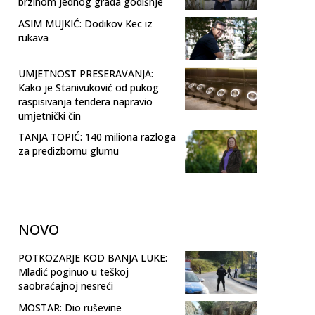
brzinom jednog grada godišnje
ASIM MUJKIĆ: Dodikov Kec iz
rukava
UMJETNOST PRESERAVANJA:
Kako je Stanivuković od pukog
raspisivanja tendera napravio
umjetnički čin
TANJA TOPIĆ: 140 miliona razloga
za predizbornu glumu
NOVO
POTKOZARJE KOD BANJA LUKE:
Mladić poginuo u teškoj
saobraćajnoj nesreći
MOSTAR: Dio ruševine