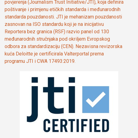
povjerenja (Journalism Trust Initiative/JTI), koja definira
poštivanje i primjenu etičkih standarda i međunarodnih
standarda pouzdanosti. JTI je mehanizam pouzdanosti
zasnovan na ISO standardu koji je na inicijativu
Reportera bez granica (RSF) razvio panel od 130
međunarodnih stručnjaka pod okriljem Evropskog
odbora za standardizaciju (CEN). Nezavisna revizorska
kuća Deloitte je certificirala Valterportal prema
programu JTI i CWA 17493:2019.