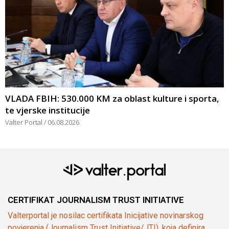
VLADA FBIH: 530.000 KM za oblast kulture i sporta,
te vjerske institucije
Valter Portal
06.08.2026
CERTIFIKAT JOURNALISM TRUST INITIATIVE
Valterportal je nosilac certifikata Inicijative novinarskog
povjerenja (Journalism Trust Initiative/JTI), koja definira