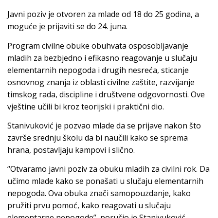
Javni poziv je otvoren za mlade od 18 do 25 godina, a
moguće je prijaviti se do 24. juna.
Program civilne obuke obuhvata osposobljavanje
mladih za bezbjedno i efikasno reagovanje u slučaju
elementarnih nepogoda i drugih nesreća, sticanje
osnovnog znanja iz oblasti civilne zaštite, razvijanje
timskog rada, discipline i društvene odgovornosti. Ove
vještine učili bi kroz teorijski i praktični dio.
Stanivuković je pozvao mlade da se prijave nakon što
završe srednju školu da bi naučili kako se sprema
hrana, postavljaju kampovi i slično.
“Otvaramo javni poziv za obuku mladih za civilni rok. Da
učimo mlade kako se ponašati u slučaju elementarnih
nepogoda. Ova obuka znači samopouzdanje, kako
pružiti prvu pomoć, kako reagovati u slučaju
elementarne nepogode”, poručio je Stanivuković.