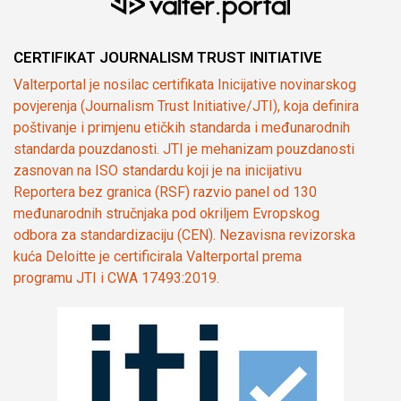
CERTIFIKAT JOURNALISM TRUST INITIATIVE
Valterportal je nosilac certifikata Inicijative novinarskog
povjerenja (Journalism Trust Initiative/JTI), koja definira
poštivanje i primjenu etičkih standarda i međunarodnih
standarda pouzdanosti. JTI je mehanizam pouzdanosti
zasnovan na ISO standardu koji je na inicijativu
Reportera bez granica (RSF) razvio panel od 130
međunarodnih stručnjaka pod okriljem Evropskog
odbora za standardizaciju (CEN). Nezavisna revizorska
kuća Deloitte je certificirala Valterportal prema
programu JTI i CWA 17493:2019.