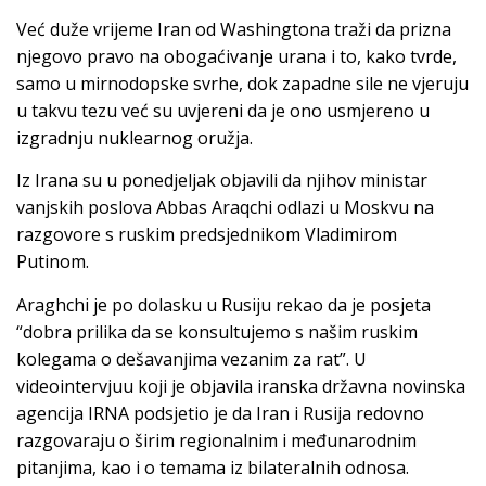
Već duže vrijeme Iran od Washingtona traži da prizna
njegovo pravo na obogaćivanje urana i to, kako tvrde,
samo u mirnodopske svrhe, dok zapadne sile ne vjeruju
u takvu tezu već su uvjereni da je ono usmjereno u
izgradnju nuklearnog oružja.
Iz Irana su u ponedjeljak objavili da njihov ministar
vanjskih poslova Abbas Araqchi odlazi u Moskvu na
razgovore s ruskim predsjednikom Vladimirom
Putinom.
Araghchi je po dolasku u Rusiju rekao da je posjeta
“dobra prilika da se konsultujemo s našim ruskim
kolegama o dešavanjima vezanim za rat”. U
videointervjuu koji je objavila iranska državna novinska
agencija IRNA podsjetio je da Iran i Rusija redovno
razgovaraju o širim regionalnim i međunarodnim
pitanjima, kao i o temama iz bilateralnih odnosa.