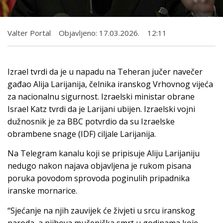
Valter Portal
Objavljeno:
17.03.2026.
12:11
Izrael tvrdi da je u napadu na Teheran jučer navečer
gađao Alija Larijanija, čelnika iranskog Vrhovnog vijeća
za nacionalnu sigurnost. Izraelski ministar obrane
Israel Katz tvrdi da je Larijani ubijen. Izraelski vojni
dužnosnik je za BBC potvrdio da su Izraelske
obrambene snage (IDF) ciljale Larijanija.
Na Telegram kanalu koji se pripisuje Aliju Larijaniju
nedugo nakon najava objavljena je rukom pisana
poruka povodom sprovoda poginulih pripadnika
iranske mornarice.
“Sjećanje na njih zauvijek će živjeti u srcu iranskog
naroda, a njihova mučenička smrt u godinama koje