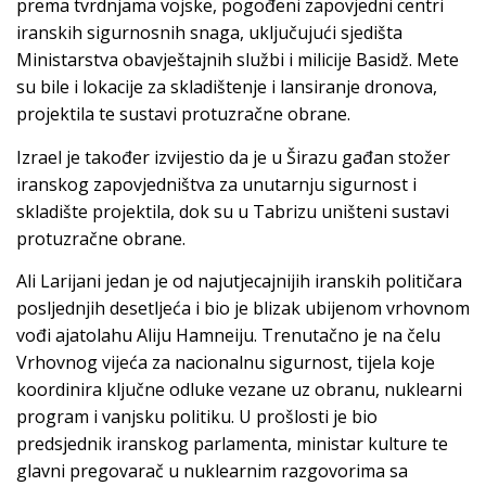
prema tvrdnjama vojske, pogođeni zapovjedni centri
iranskih sigurnosnih snaga, uključujući sjedišta
Ministarstva obavještajnih službi i milicije Basidž. Mete
su bile i lokacije za skladištenje i lansiranje dronova,
projektila te sustavi protuzračne obrane.
Izrael je također izvijestio da je u Širazu gađan stožer
iranskog zapovjedništva za unutarnju sigurnost i
skladište projektila, dok su u Tabrizu uništeni sustavi
protuzračne obrane.
Ali Larijani jedan je od najutjecajnijih iranskih političara
posljednjih desetljeća i bio je blizak ubijenom vrhovnom
vođi ajatolahu Aliju Hamneiju. Trenutačno je na čelu
Vrhovnog vijeća za nacionalnu sigurnost, tijela koje
koordinira ključne odluke vezane uz obranu, nuklearni
program i vanjsku politiku. U prošlosti je bio
predsjednik iranskog parlamenta, ministar kulture te
glavni pregovarač u nuklearnim razgovorima sa