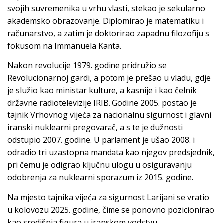
svojih suvremenika u vrhu vlasti, stekao je sekularno
akademsko obrazovanje. Diplomirao je matematiku i
računarstvo, a zatim je doktorirao zapadnu filozofiju s
fokusom na Immanuela Kanta.
Nakon revolucije 1979. godine pridružio se
Revolucionarnoj gardi, a potom je prešao u vladu, gdje
je služio kao ministar kulture, a kasnije i kao čelnik
državne radiotelevizije IRIB. Godine 2005. postao je
tajnik Vrhovnog vijeća za nacionalnu sigurnost i glavni
iranski nuklearni pregovarač, a s te je dužnosti
odstupio 2007. godine. U parlament je ušao 2008. i
odradio tri uzastopna mandata kao njegov predsjednik,
pri čemu je odigrao ključnu ulogu u osiguravanju
odobrenja za nuklearni sporazum iz 2015. godine.
Na mjesto tajnika vijeća za sigurnost Larijani se vratio
u kolovozu 2025. godine, čime se ponovno pozicionirao
kao središnja figura u iranskom vodstvu.