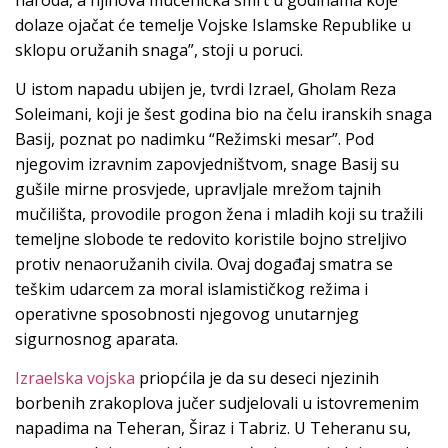
dolaze ojačat će temelje Vojske Islamske Republike u
sklopu oružanih snaga”, stoji u poruci.
U istom napadu ubijen je, tvrdi Izrael, Gholam Reza
Soleimani, koji je šest godina bio na čelu iranskih snaga
Basij, poznat po nadimku “Režimski mesar”. Pod
njegovim izravnim zapovjedništvom, snage Basij su
gušile mirne prosvjede, upravljale mrežom tajnih
mučilišta, provodile progon žena i mladih koji su tražili
temeljne slobode te redovito koristile bojno streljivo
protiv nenaoružanih civila. Ovaj događaj smatra se
teškim udarcem za moral islamističkog režima i
operativne sposobnosti njegovog unutarnjeg
sigurnosnog aparata.
Izraelska vojska
priopćila je da su deseci njezinih
borbenih zrakoplova jučer sudjelovali u istovremenim
napadima na Teheran, Širaz i Tabriz. U Teheranu su,