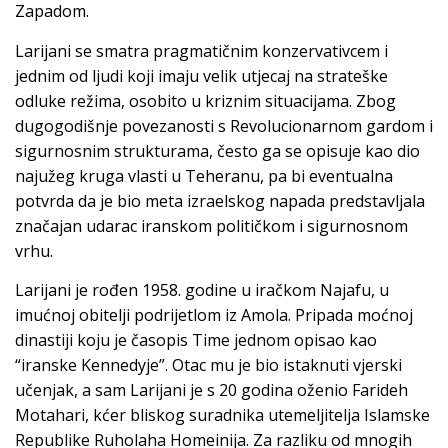
Zapadom.
Larijani se smatra pragmatičnim konzervativcem i
jednim od ljudi koji imaju velik utjecaj na strateške
odluke režima, osobito u kriznim situacijama. Zbog
dugogodišnje povezanosti s Revolucionarnom gardom i
sigurnosnim strukturama, često ga se opisuje kao dio
najužeg kruga vlasti u Teheranu, pa bi eventualna
potvrda da je bio meta izraelskog napada predstavljala
značajan udarac iranskom političkom i sigurnosnom
vrhu.
Larijani je rođen 1958. godine u iračkom Najafu, u
imućnoj obitelji podrijetlom iz Amola. Pripada moćnoj
dinastiji koju je časopis Time jednom opisao kao
“iranske Kennedyje”. Otac mu je bio istaknuti vjerski
učenjak, a sam Larijani je s 20 godina oženio Farideh
Motahari, kćer bliskog suradnika utemeljitelja Islamske
Republike Ruholaha Homeinija. Za razliku od mnogih