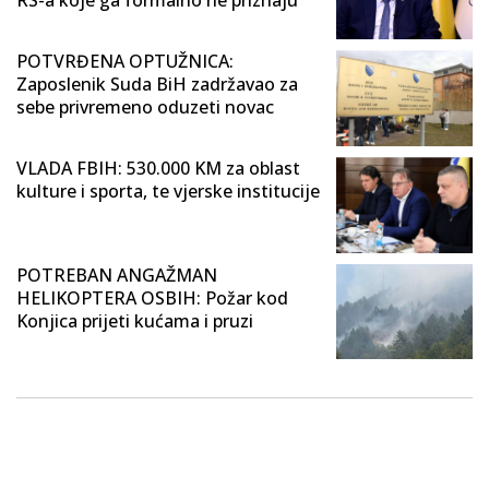
RS-a koje ga formalno ne priznaju
POTVRĐENA OPTUŽNICA:
Zaposlenik Suda BiH zadržavao za
sebe privremeno oduzeti novac
VLADA FBIH: 530.000 KM za oblast
kulture i sporta, te vjerske institucije
POTREBAN ANGAŽMAN
HELIKOPTERA OSBIH: Požar kod
Konjica prijeti kućama i pruzi