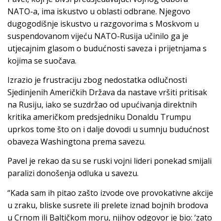
NATO-a, ima iskustvo u oblasti odbrane. Njegovo
dugogodišnje iskustvo u razgovorima s Moskvom u
suspendovanom vijeću NATO-Rusija učinilo ga je
utjecajnim glasom o budućnosti saveza i prijetnjama s
kojima se suočava.
Izrazio je frustraciju zbog nedostatka odlučnosti
Sjedinjenih Američkih Država da nastave vršiti pritisak
na Rusiju, iako se suzdržao od upućivanja direktnih
kritika američkom predsjedniku Donaldu Trumpu
uprkos tome što on i dalje dovodi u sumnju budućnost
obaveza Washingtona prema savezu.
Pavel je rekao da su se ruski vojni lideri ponekad smijali
paralizi donošenja odluka u savezu.
“Kada sam ih pitao zašto izvode ove provokativne akcije
u zraku, bliske susrete ili prelete iznad bojnih brodova
u Crnom ili Baltičkom moru, njihov odgovor je bio: ‘zato