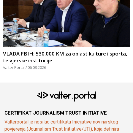
VLADA FBIH: 530.000 KM za oblast kulture i sporta,
te vjerske institucije
Valter Portal
06.08.2026
CERTIFIKAT JOURNALISM TRUST INITIATIVE
Valterportal je nosilac certifikata Inicijative novinarskog
povjerenja (Journalism Trust Initiative/JTI), koja definira