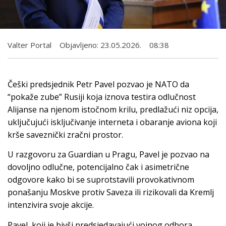
Valter Portal
Objavljeno:
23.05.2026.
08:38
Češki predsjednik Petr Pavel pozvao je NATO da
“pokaže zube” Rusiji koja iznova testira odlučnost
Alijanse na njenom istočnom krilu, predlažući niz opcija,
uključujući isključivanje interneta i obaranje aviona koji
krše saveznički zračni prostor.
U razgovoru za Guardian u Pragu, Pavel je pozvao na
dovoljno odlučne, potencijalno čak i asimetrične
odgovore kako bi se suprotstavili provokativnom
ponašanju Moskve protiv Saveza ili rizikovali da Kremlj
intenzivira svoje akcije.
Pavel, koji je bivši predsjedavajući vojnog odbora