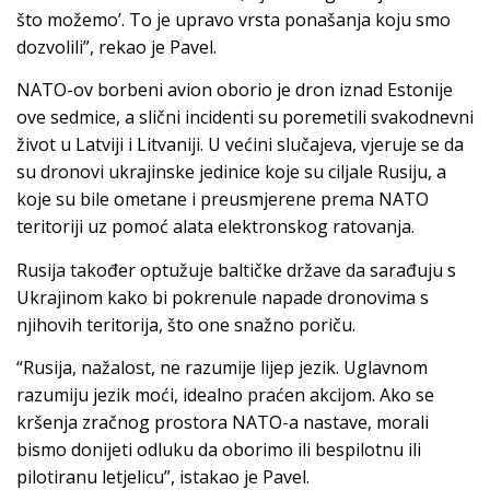
što možemo’. To je upravo vrsta ponašanja koju smo
dozvolili”, rekao je Pavel.
NATO-ov borbeni avion oborio je dron iznad Estonije
ove sedmice, a slični incidenti su poremetili svakodnevni
život u Latviji i Litvaniji. U većini slučajeva, vjeruje se da
su dronovi ukrajinske jedinice koje su ciljale Rusiju, a
koje su bile ometane i preusmjerene prema NATO
teritoriji uz pomoć alata elektronskog ratovanja.
Rusija također optužuje baltičke države da sarađuju s
Ukrajinom kako bi pokrenule napade dronovima s
njihovih teritorija, što one snažno poriču.
“Rusija, nažalost, ne razumije lijep jezik. Uglavnom
razumiju jezik moći, idealno praćen akcijom. Ako se
kršenja zračnog prostora NATO-a nastave, morali
bismo donijeti odluku da oborimo ili bespilotnu ili
pilotiranu letjelicu”, istakao je Pavel.