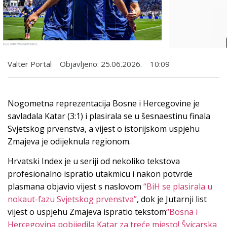
Valter Portal
Objavljeno:
25.06.2026.
10:09
Nogometna reprezentacija Bosne i Hercegovine je
savladala Katar (3:1) i plasirala se u šesnaestinu finala
Svjetskog prvenstva, a vijest o istorijskom uspjehu
Zmajeva je odijeknula regionom.
Hrvatski Index je u seriji od nekoliko tekstova
profesionalno ispratio utakmicu i nakon potvrde
plasmana objavio vijest s naslovom
“BiH se plasirala u
nokaut-fazu Svjetskog prvenstva”
, dok je Jutarnji list
vijest o uspjehu Zmajeva ispratio tekstom
“Bosna i
Hercegovina pobijedila Katar za treće mjesto! Švicarska