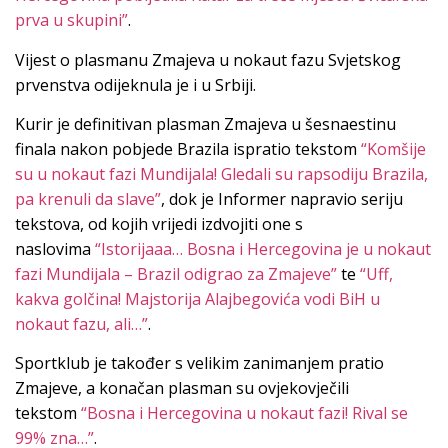
prva u skupini”
.
Vijest o plasmanu Zmajeva u nokaut fazu Svjetskog
prvenstva odijeknula je i u Srbiji.
Kurir je definitivan plasman Zmajeva u šesnaestinu
finala nakon pobjede Brazila ispratio tekstom
“Komšije
su u nokaut fazi Mundijala! Gledali su rapsodiju Brazila,
pa krenuli da slave”
, dok je Informer napravio seriju
tekstova, od kojih vrijedi izdvojiti one s
naslovima
“Istorijaaa… Bosna i Hercegovina je u nokaut
fazi Mundijala – Brazil odigrao za Zmajeve”
te
“Uff,
kakva golčina! Majstorija Alajbegovića vodi BiH u
nokaut fazu, ali…”
.
Sportklub je također s velikim zanimanjem pratio
Zmajeve, a konačan plasman su ovjekovječili
tekstom
“Bosna i Hercegovina u nokaut fazi! Rival se
99% zna…”
.