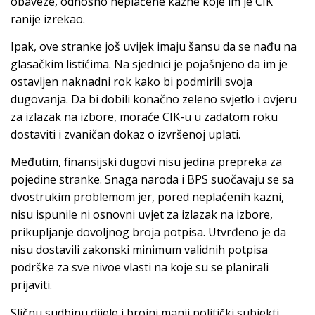
obaveze, odnosno neplaćene kazne koje im je CIK
ranije izrekao.
Ipak, ove stranke još uvijek imaju šansu da se nađu na
glasačkim listićima. Na sjednici je pojašnjeno da im je
ostavljen naknadni rok kako bi podmirili svoja
dugovanja. Da bi dobili konačno zeleno svjetlo i ovjeru
za izlazak na izbore, moraće CIK-u u zadatom roku
dostaviti i zvaničan dokaz o izvršenoj uplati.
Međutim, finansijski dugovi nisu jedina prepreka za
pojedine stranke. Snaga naroda i BPS suočavaju se sa
dvostrukim problemom jer, pored neplaćenih kazni,
nisu ispunile ni osnovni uvjet za izlazak na izbore,
prikupljanje dovoljnog broja potpisa. Utvrđeno je da
nisu dostavili zakonski minimum validnih potpisa
podrške za sve nivoe vlasti na koje su se planirali
prijaviti.
Sličnu sudbinu dijele i brojni manji politički subjekti.