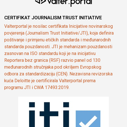
CERTIFIKAT JOURNALISM TRUST INITIATIVE
Valterportal je nosilac certifikata Inicijative novinarskog
povjerenja (Journalism Trust Initiative/JTI), koja definira
poštivanje i primjenu etičkih standarda i međunarodnih
standarda pouzdanosti. JTI je mehanizam pouzdanosti
zasnovan na ISO standardu koji je na inicijativu
Reportera bez granica (RSF) razvio panel od 130
međunarodnih stručnjaka pod okriljem Evropskog
odbora za standardizaciju (CEN). Nezavisna revizorska
kuća Deloitte je certificirala Valterportal prema
programu JTI i CWA 17493:2019.