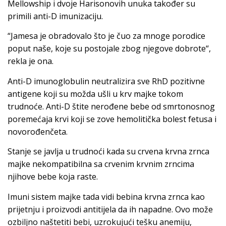
Mellowship i dvoje Harisonovih unuka također su
primili anti-D imunizaciju.
“Jamesa je obradovalo što je čuo za mnoge porodice
poput naše, koje su postojale zbog njegove dobrote“,
rekla je ona.
Anti-D imunoglobulin neutralizira sve RhD pozitivne
antigene koji su možda ušli u krv majke tokom
trudnoće. Anti-D štite nerođene bebe od smrtonosnog
poremećaja krvi koji se zove hemolitička bolest fetusa i
novorođenčeta.
Stanje se javlja u trudnoći kada su crvena krvna zrnca
majke nekompatibilna sa crvenim krvnim zrncima
njihove bebe koja raste.
Imuni sistem majke tada vidi bebina krvna zrnca kao
prijetnju i proizvodi antitijela da ih napadne. Ovo može
ozbiljno naštetiti bebi, uzrokujući tešku anemiju,