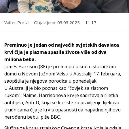
Valter Portal
Objavljeno:
03.03.2025.
11:17
Preminuo je jedan od najvećih svjetskih davalaca
krvi čija je plazma spasila živote više od dva
miliona beba.
James Harrison (88) je preminuo u snu u staračkom
domu u Novom Južnom Velsu u Australiji 17. februara,
saopštila je njegova porodica u ponedeljak.
U Australiji je bio poznat kao “čovjek sa zlatnom
rukom”. Naime, Harrisonova krv je sadržavala rijetka
antitijela, Anti-D, koja se koriste za pravljenje lijekova
trudnicama čija je krv u opasnosti da napadne njihovu
nerođenu bebu, piše BBC.
Služba za krv australskog Crvenog krsta, koja je odala