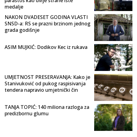
parastos kao dvije strane iste
medalje
NAKON DVADESET GODINA VLASTI
SNSD-a: RS se prazni brzinom jednog
grada godišnje
ASIM MUJKIĆ: Dodikov Kec iz rukava
UMJETNOST PRESERAVANJA: Kako je
Stanivuković od pukog raspisivanja
tendera napravio umjetnički čin
TANJA TOPIĆ: 140 miliona razloga za
predizbornu glumu