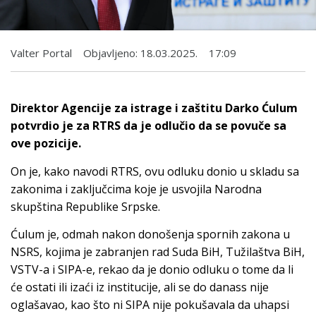
Valter Portal
Objavljeno:
18.03.2025.
17:09
Direktor Agencije za istrage i zaštitu Darko Ćulum
potvrdio je za RTRS da je odlučio da se povuče sa
ove pozicije.
On je, kako navodi RTRS, ovu odluku donio u skladu sa
zakonima i zaključcima koje je usvojila Narodna
skupština Republike Srpske.
Ćulum je, odmah nakon donošenja spornih zakona u
NSRS, kojima je zabranjen rad Suda BiH, Tužilaštva BiH,
VSTV-a i SIPA-e, rekao da je donio odluku o tome da li
će ostati ili izaći iz institucije, ali se do danass nije
oglašavao, kao što ni SIPA nije pokušavala da uhapsi