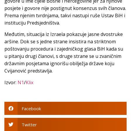
govore u ime cijele Bosne i Hercegovine jer za njihove
posjete i govore nije postignut konsenzus svih članova.
Prema njenim tvrdnjama, takvi nastupi ruše Ustav BiH i
instituciju Predsjedništva.
Međutim, situacija iz Izraela pokazuje jasne dvostruke
aršine. Dok se s jedne strane insistira na striktnom
poštovanju procedura i zajedničkog glasa BiH kada su
u pitanju drugi članovi, s druge strane se u zvaničnim
državnim posjetama ignorišu obilježja države koju
Cvijanović predstavlja.
Izvor:
N1
/
Klix
Facebook
Twitter