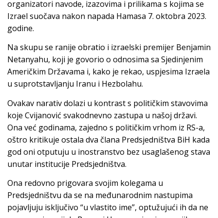
organizatori navode, izazovima i prilikama s kojima se
Izrael suočava nakon napada Hamasa 7. oktobra 2023.
godine.
Na skupu se ranije obratio i izraelski premijer Benjamin
Netanyahu, koji je govorio o odnosima sa Sjedinjenim
Američkim Državama i, kako je rekao, uspjesima Izraela
u suprotstavljanju Iranu i Hezbolahu.
Ovakav narativ dolazi u kontrast s političkim stavovima
koje Cvijanović svakodnevno zastupa u našoj državi.
Ona već godinama, zajedno s političkim vrhom iz RS-a,
oštro kritikuje ostala dva člana Predsjedništva BiH kada
god oni otputuju u inostranstvo bez usaglašenog stava
unutar institucije Predsjedništva.
Ona redovno prigovara svojim kolegama u
Predsjedništvu da se na međunarodnim nastupima
pojavljuju isključivo “u vlastito ime”, optužujući ih da ne