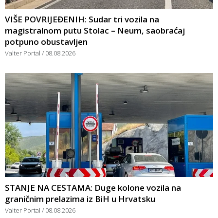
VIŠE POVRIJEĐENIH: Sudar tri vozila na
magistralnom putu Stolac – Neum, saobraćaj
potpuno obustavljen
Valter Portal
08.08.2026
STANJE NA CESTAMA: Duge kolone vozila na
graničnim prelazima iz BiH u Hrvatsku
Valter Portal
08.08.2026