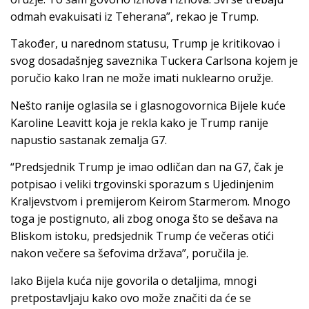
odmah evakuisati iz Teherana”, rekao je Trump.
Također, u narednom statusu, Trump je kritikovao i
svog dosadašnjeg saveznika Tuckera Carlsona kojem je
poručio kako Iran ne može imati nuklearno oružje.
Nešto ranije oglasila se i glasnogovornica Bijele kuće
Karoline Leavitt koja je rekla kako je Trump ranije
napustio sastanak zemalja G7.
“Predsjednik Trump je imao odličan dan na G7, čak je
potpisao i veliki trgovinski sporazum s Ujedinjenim
Kraljevstvom i premijerom Keirom Starmerom. Mnogo
toga je postignuto, ali zbog onoga što se dešava na
Bliskom istoku, predsjednik Trump će večeras otići
nakon večere sa šefovima država”, poručila je.
Iako Bijela kuća nije govorila o detaljima, mnogi
pretpostavljaju kako ovo može značiti da će se