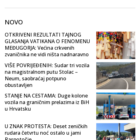
NOVO
OTKRIVENI REZULTATI TAJNOG
GLASANJA VATIKANA O FENOMENU
MEĐUGORJA: Većina crkvenih
zvaničnika ne vidi ništa nadnaravno
VIŠE POVRIJEĐENIH: Sudar tri vozila
na magistralnom putu Stolac –
Neum, saobraćaj potpuno
obustavljen
STANJE NA CESTAMA: Duge kolone
vozila na graničnim prelazima iz BiH
u Hrvatsku
U ZNAK PROTESTA: Deset zeničkih
rudara četvrtu noć ostalo u jami
Raspotočje