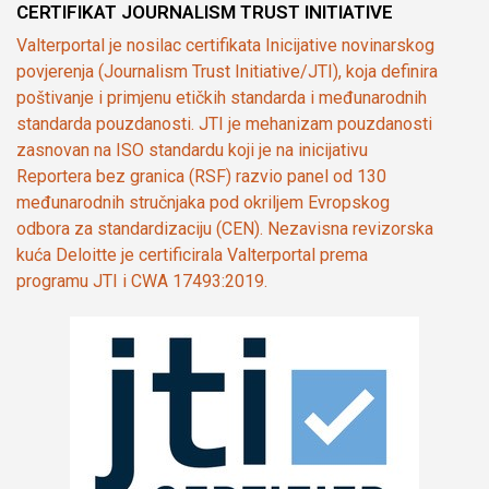
CERTIFIKAT JOURNALISM TRUST INITIATIVE
Valterportal je nosilac certifikata Inicijative novinarskog
povjerenja (Journalism Trust Initiative/JTI), koja definira
poštivanje i primjenu etičkih standarda i međunarodnih
standarda pouzdanosti. JTI je mehanizam pouzdanosti
zasnovan na ISO standardu koji je na inicijativu
Reportera bez granica (RSF) razvio panel od 130
međunarodnih stručnjaka pod okriljem Evropskog
odbora za standardizaciju (CEN). Nezavisna revizorska
kuća Deloitte je certificirala Valterportal prema
programu JTI i CWA 17493:2019.