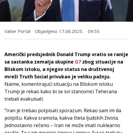
Valter Portal
Objavljeno:
17.06.2025.
09:55
Američki predsjednik Donald Trump vratio se ranije
sa sastanka zemalja skupine
G7
zbog situacije na
Bliskom istoku, a njegov status na društvenoj
mreži Truth Social privukao je veliku pažnju.
Naime, komentirajući situaciju na Bliskom istoku
Trump je rekao kako bi se svi stanovnici Teherana
trebali evakuisati.
“Iran je trebao potpisati sporazum. Rekao sam im da
potpišu. Kakva sramota, kakva šteta ljudskih života.
Jednostavno rečeno – Iran ne može imati nuklearno
oružje. To sam govorio iznova i iznova. Svi se trebaju