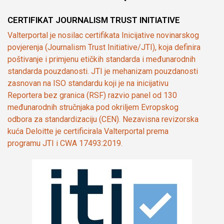
CERTIFIKAT JOURNALISM TRUST INITIATIVE
Valterportal je nosilac certifikata Inicijative novinarskog
povjerenja (Journalism Trust Initiative/JTI), koja definira
poštivanje i primjenu etičkih standarda i međunarodnih
standarda pouzdanosti. JTI je mehanizam pouzdanosti
zasnovan na ISO standardu koji je na inicijativu
Reportera bez granica (RSF) razvio panel od 130
međunarodnih stručnjaka pod okriljem Evropskog
odbora za standardizaciju (CEN). Nezavisna revizorska
kuća Deloitte je certificirala Valterportal prema
programu JTI i CWA 17493:2019.