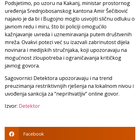
Podsjetimo, po uzoru na Kakanj, ministar prostornog
uređenja Srednjobosanskog kantona Amir Šečibović
najavio je da bi i Bugojno moglo usvojiti sličnu odluku o
javnom redu i miru, što bi policiji omogućilo
kažnjavanje uvreda i uznemiravanja putem društvenih
mreža. Ovakvi potezi već su izazvali zabrinutost dijela
novinara i medijskih stručnjaka, koji upozoravaju na
mogućnost zloupotreba i ograničavanja kritičkog
javnog govora.
Sagovornici Detektora upozoravaju i na trend
preuzimanja restriktivnijih rješenja na lokalnom nivou i
uvođenja sankcija za “neprihvatljiv” online govor.
Izvor:
Detektor
Facebook