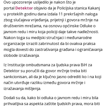
Ovo upozorenje uslijedilo je nakon što je
portal
Detektor
objavio da je Policijska stanica Kakanj
u proteklih godinu dana izdala 11 prekršajnih naloga
zbog slučajeva vrijeđanja, prijetnji i govora mržnje na
društvenim mrežama, na osnovu općinske Odluke o
javnom redu i miru koja policiji daje takve nadležnosti.
Nakon toga su medijski stručnjaci i međunarodne
organizacije izrazili zabrinutost da bi ovakva praksa
mogla dovesti do zastrašivanja građana i ograničavanja
slobode izražavanja.
Iz Institucije ombudsmana za ljudska prava BiH za
Detektor su poručili da govor mržnje treba biti
sankcionisan, ali da je ključno jasno odrediti ko i na koji
način utvrđuje razliku između govora mržnje i
izražavanja mišljenja.
Dodali su da, kako bi odluka o javnom redu i miru bila
prihvatljiva sa aspekta zaštite ljudskih prava, mora biti