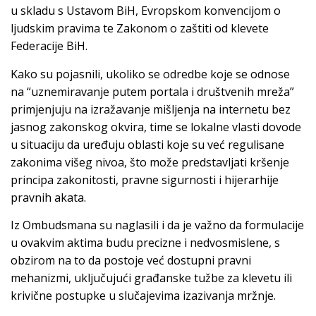
u skladu s Ustavom BiH, Evropskom konvencijom o
ljudskim pravima te Zakonom o zaštiti od klevete
Federacije BiH.
Kako su pojasnili, ukoliko se odredbe koje se odnose
na “uznemiravanje putem portala i društvenih mreža”
primjenjuju na izražavanje mišljenja na internetu bez
jasnog zakonskog okvira, time se lokalne vlasti dovode
u situaciju da uređuju oblasti koje su već regulisane
zakonima višeg nivoa, što može predstavljati kršenje
principa zakonitosti, pravne sigurnosti i hijerarhije
pravnih akata.
Iz Ombudsmana su naglasili i da je važno da formulacije
u ovakvim aktima budu precizne i nedvosmislene, s
obzirom na to da postoje već dostupni pravni
mehanizmi, uključujući građanske tužbe za klevetu ili
krivične postupke u slučajevima izazivanja mržnje.