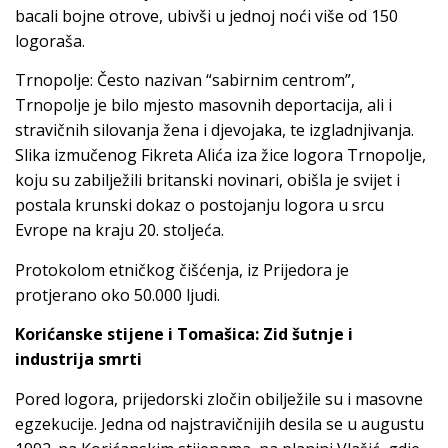
bacali bojne otrove, ubivši u jednoj noći više od 150
logoraša.
Trnopolje: Često nazivan “sabirnim centrom”,
Trnopolje je bilo mjesto masovnih deportacija, ali i
stravičnih silovanja žena i djevojaka, te izgladnjivanja.
Slika izmučenog Fikreta Alića iza žice logora Trnopolje,
koju su zabilježili britanski novinari, obišla je svijet i
postala krunski dokaz o postojanju logora u srcu
Evrope na kraju 20. stoljeća.
Protokolom etničkog čišćenja, iz Prijedora je
protjerano oko 50.000 ljudi.
Korićanske stijene i Tomašica: Zid šutnje i
industrija smrti
Pored logora, prijedorski zločin obilježile su i masovne
egzekucije. Jedna od najstravičnijih desila se u augustu