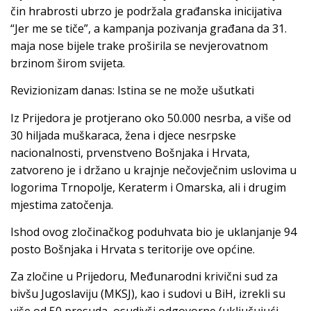
čin hrabrosti ubrzo je podržala građanska inicijativa
“Jer me se tiče”, a kampanja pozivanja građana da 31.
maja nose bijele trake proširila se nevjerovatnom
brzinom širom svijeta.
Revizionizam danas: Istina se ne može ušutkati
Iz Prijedora je protjerano oko 50.000 nesrba, a više od
30 hiljada muškaraca, žena i djece nesrpske
nacionalnosti, prvenstveno Bošnjaka i Hrvata,
zatvoreno je i držano u krajnje nečovječnim uslovima u
logorima Trnopolje, Keraterm i Omarska, ali i drugim
mjestima zatočenja.
Ishod ovog zločinačkog poduhvata bio je uklanjanje 94
posto Bošnjaka i Hrvata s teritorije ove općine.
Za zločine u Prijedoru, Međunarodni krivični sud za
bivšu Jugoslaviju (MKSJ), kao i sudovi u BiH, izrekli su