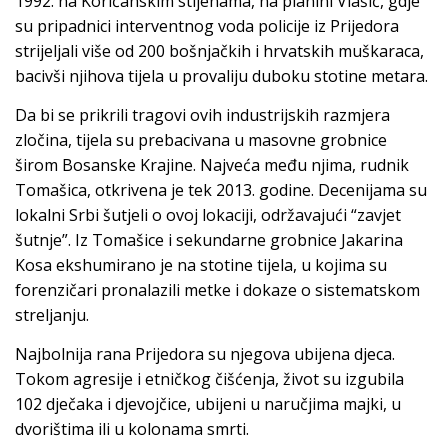
1992. na Korićanskim stijenama, na planini Vlašić, gdje
su pripadnici interventnog voda policije iz Prijedora
strijeljali više od 200 bošnjačkih i hrvatskih muškaraca,
bacivši njihova tijela u provaliju duboku stotine metara.
Da bi se prikrili tragovi ovih industrijskih razmjera
zločina, tijela su prebacivana u masovne grobnice
širom Bosanske Krajine. Najveća među njima, rudnik
Tomašica, otkrivena je tek 2013. godine. Decenijama su
lokalni Srbi šutjeli o ovoj lokaciji, održavajući “zavjet
šutnje”. Iz Tomašice i sekundarne grobnice Jakarina
Kosa ekshumirano je na stotine tijela, u kojima su
forenzičari pronalazili metke i dokaze o sistematskom
streljanju.
Najbolnija rana Prijedora su njegova ubijena djeca.
Tokom agresije i etničkog čišćenja, život su izgubila
102 dječaka i djevojčice, ubijeni u naručjima majki, u
dvorištima ili u kolonama smrti.