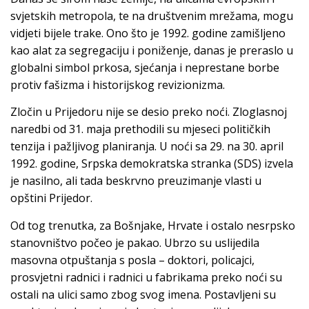
svjetskih metropola, te na društvenim mrežama, mogu
vidjeti bijele trake. Ono što je 1992. godine zamišljeno
kao alat za segregaciju i poniženje, danas je preraslo u
globalni simbol prkosa, sjećanja i neprestane borbe
protiv fašizma i historijskog revizionizma.
Zločin u Prijedoru nije se desio preko noći. Zloglasnoj
naredbi od 31. maja prethodili su mjeseci političkih
tenzija i pažljivog planiranja. U noći sa 29. na 30. april
1992. godine, Srpska demokratska stranka (SDS) izvela
je nasilno, ali tada beskrvno preuzimanje vlasti u
opštini Prijedor.
Od tog trenutka, za Bošnjake, Hrvate i ostalo nesrpsko
stanovništvo počeo je pakao. Ubrzo su uslijedila
masovna otpuštanja s posla – doktori, policajci,
prosvjetni radnici i radnici u fabrikama preko noći su
ostali na ulici samo zbog svog imena. Postavljeni su