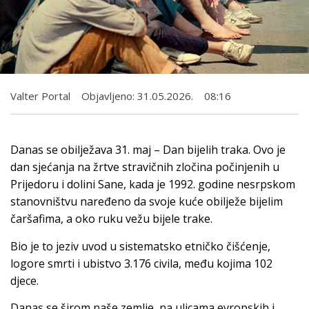
Valter Portal
Objavljeno:
31.05.2026.
08:16
Danas se obilježava 31. maj – Dan bijelih traka. Ovo je
dan sjećanja na žrtve stravičnih zločina počinjenih u
Prijedoru i dolini Sane, kada je 1992. godine nesrpskom
stanovništvu naređeno da svoje kuće obilježe bijelim
čaršafima, a oko ruku vežu bijele trake.
Bio je to jeziv uvod u sistematsko etničko čišćenje,
logore smrti i ubistvo 3.176 civila, među kojima 102
djece.
Danas se širom naše zemlje, na ulicama evropskih i