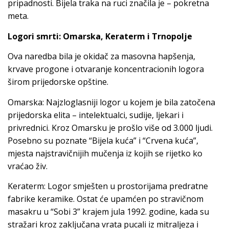
pripadnosti. Bijela traka na ruci značila je – pokretna
meta.
Logori smrti: Omarska, Keraterm i Trnopolje
Ova naredba bila je okidač za masovna hapšenja,
krvave progone i otvaranje koncentracionih logora
širom prijedorske opštine.
Omarska: Najzloglasniji logor u kojem je bila zatočena
prijedorska elita – intelektualci, sudije, ljekari i
privrednici. Kroz Omarsku je prošlo više od 3.000 ljudi.
Posebno su poznate “Bijela kuća” i “Crvena kuća”,
mjesta najstravičnijih mučenja iz kojih se rijetko ko
vraćao živ.
Keraterm: Logor smješten u prostorijama predratne
fabrike keramike. Ostat će upamćen po stravičnom
masakru u “Sobi 3” krajem jula 1992. godine, kada su
stražari kroz zaključana vrata pucali iz mitraljeza i