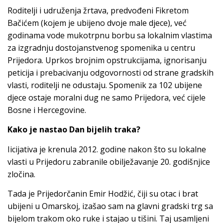
Roditelji i udruženja žrtava, predvođeni Fikretom
Bačićem (kojem je ubijeno dvoje male djece), već
godinama vode mukotrpnu borbu sa lokalnim vlastima
za izgradnju dostojanstvenog spomenika u centru
Prijedora. Uprkos brojnim opstrukcijama, ignorisanju
peticija i prebacivanju odgovornosti od strane gradskih
vlasti, roditelji ne odustaju. Spomenik za 102 ubijene
djece ostaje moralni dug ne samo Prijedora, već cijele
Bosne i Hercegovine.
Kako je nastao Dan bijelih traka?
Iicijativa je krenula 2012. godine nakon što su lokalne
vlasti u Prijedoru zabranile obilježavanje 20. godišnjice
zločina.
Tada je Prijedorčanin Emir Hodžić, čiji su otac i brat
ubijeni u Omarskoj, izašao sam na glavni gradski trg sa
bijelom trakom oko ruke i stajao u tišini. Taj usamljeni