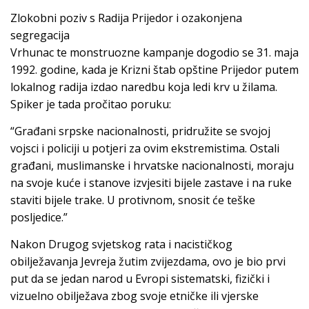
Zlokobni poziv s Radija Prijedor i ozakonjena
segregacija
Vrhunac te monstruozne kampanje dogodio se 31. maja
1992. godine, kada je Krizni štab opštine Prijedor putem
lokalnog radija izdao naredbu koja ledi krv u žilama.
Spiker je tada pročitao poruku:
“Građani srpske nacionalnosti, pridružite se svojoj
vojsci i policiji u potjeri za ovim ekstremistima. Ostali
građani, muslimanske i hrvatske nacionalnosti, moraju
na svoje kuće i stanove izvjesiti bijele zastave i na ruke
staviti bijele trake. U protivnom, snosit će teške
posljedice.”
Nakon Drugog svjetskog rata i nacističkog
obilježavanja Jevreja žutim zvijezdama, ovo je bio prvi
put da se jedan narod u Evropi sistematski, fizički i
vizuelno obilježava zbog svoje etničke ili vjerske