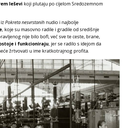
rem leševi
koji plutaju po cijelom Sredozemnom
iz
Pokreta nesvrstanih
nudio i najbolje
e
, koje su masovno radile i gradile od središnje
ravljenog nije bilo bofl, već sve te ceste, brane,
ostoje i funkcioniraju
, jer se radilo s idejom da
neće žrtvovati u ime kratkotrajnog profita.