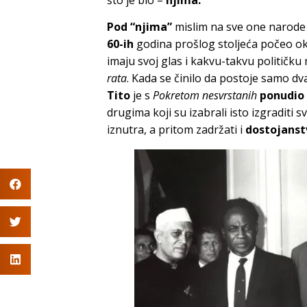
Pod “njima”
mislim na sve one narode i
60-ih
godina prošlog stoljeća počeo ok
imaju svoj glas i kakvu-takvu politi
rata
. Kada se činilo da postoje samo dva 
Tito
je s
Pokretom nesvrstanih
ponudio 
drugima koji su izabrali isto izgraditi sv
iznutra, a pritom zadržati i
dostojanst