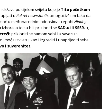
 države po cijelom svijetu koje je
Tito početkom
upljati u
Pokret nesvrstanih
, omogućivši im tako da
čku moć u međunarodnim odnosima u epohi
Hladog
izbora, a to su bili prikloniti se
SAD-u ili SSSR-u,
treći:
prikloniti se samom sebi i u savezu s
oj moć u svijetu, kao i izgraditi i unaprijediti sebe
vo i suverenitet
.