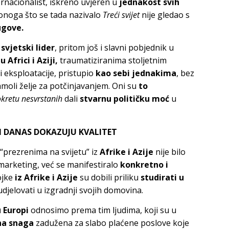
ernacionalist, iskreno uvjeren u
jednakost svih
z onoga što se tada nazivalo
Treći svijet
nije gledao s
ugove.
i
svjetski lider
, pritom još i slavni pobjednik u
a
u Africi i Aziji,
traumatiziranima stoljetnim
i eksploatacije, pristupio
kao sebi jednakima
, bez
amoli želje za potčinjavanjem. Oni su
to
kretu nesvrstanih
dali
stvarnu političku moć
u
E I DANAS DOKAZUJU KVALITET
prezrenima na svijetu” iz
Afrike i Azije
nije bilo
 marketing, već se manifestiralo
konkretno i
vojke
iz Afrike i Azije
su dobili priliku
studirati u
djelovati u izgradnji svojih domovina.
 Europi
odnosimo prema tim ljudima, koji su u
na snaga
zadužena za slabo plaćene poslove koje