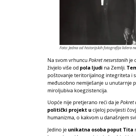
Foto: Jedna od historijskih fotografija lidera n
Na svom vrhuncu
Pokret nesvrstanih
je 
živjelo više od
pola ljudi
na Zemlji.
Tem
poštovanje teritorijalnog integriteta 
međusobno nemiješanje u unutarnje pos
miroljubiva koegzistencija.
Uopće nije pretjerano reći da je
Pokret 
politički projekt u
cijeloj povijesti čov
humanizma, o kakvom u današnjem svij
Jedino je
unikatna osoba poput Tita
m