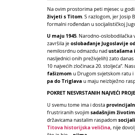
Na ovim prostorima peti mjesec u godi
živjeti s Titom
. S razlogom, jer Josip 
formalni rođendan u socijalističkoj Jugo
U maju 1945
. Narodno-oslobodilačka v
završila je
oslobađanje Jugoslavije o
nemilosrdnu odmazdu nad
ustašama i
nasljednici onih preživjelih) zato danas
10 najvećih zločinaca 20. stoljeća”. Nas
fašizmom
u Drugom svjetskom ratu i T
pa do Triglava
u maju neizbježno raspr
POKRET NESVRSTANIH NAJVEĆI PROJE
U svemu tome ima i dosta
provincijaln
frustriranih svojim
sadašnjim životi
državicama nastalim raspadom
socijal
Titova historijska veličina
, nije dovo
što je bio –
njima.