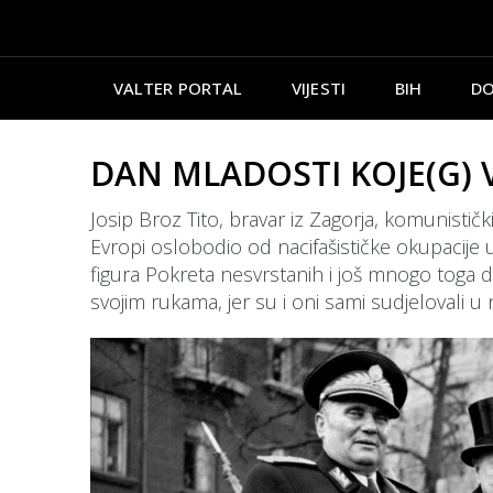
VALTER PORTAL
VIJESTI
BIH
DO
DAN MLADOSTI KOJE(G) VIŠ
Josip Broz Tito, bravar iz Zagorja, komunisti
Evropi oslobodio od nacifašističke okupacije u
figura Pokreta nesvrstanih i još mnogo toga do
svojim rukama, jer su i oni sami sudjelovali u n