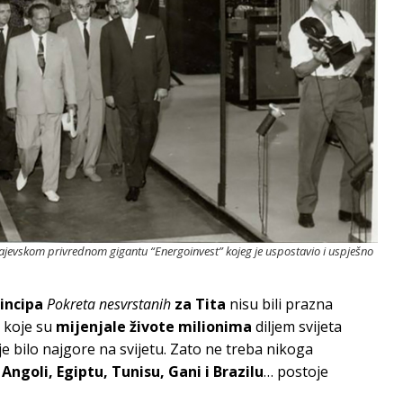
arajevskom privrednom gigantu “Energoinvest” kojeg je uspostavio i uspješno
incipa
Pokreta nesvrstanih
za Tita
nisu bili prazna
e koje su
mijenjale živote milionima
diljem svijeta
je bilo najgore na svijetu. Zato ne treba nikoga
i, Angoli, Egiptu, Tunisu, Gani i Brazilu
… postoje