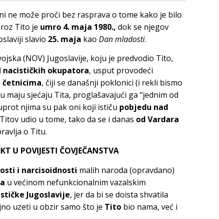
ni ne može proći bez rasprava o tome kako je bilo
Broz Tito je
umro 4. maja 1980.,
dok se njegov
slaviji slavio
25. maja
kao
Dan mladosti
.
ojska (NOV) Jugoslavije, koju je predvodio Tito,
d nacističkih okupatora
, usput provodeći
 četnicima
, čiji se današnji poklonici (i rekli bismo
 u maju sjećaju Tita, proglašavajući ga “jednim od
uprot njima su pak oni koji ističu
pobjedu nad
itov udio u tome, tako da se i danas
od Vardara
avlja o Titu.
KT U POVIJESTI ČOVJEČANSTVA
osti i narcisoidnosti
malih naroda (opravdano)
ma
u većinom nefunkcionalnim vazalskim
ističke Jugoslavije
, jer da bi se doista shvatila
ljno uzeti u obzir samo što je
Tito
bio nama, već i