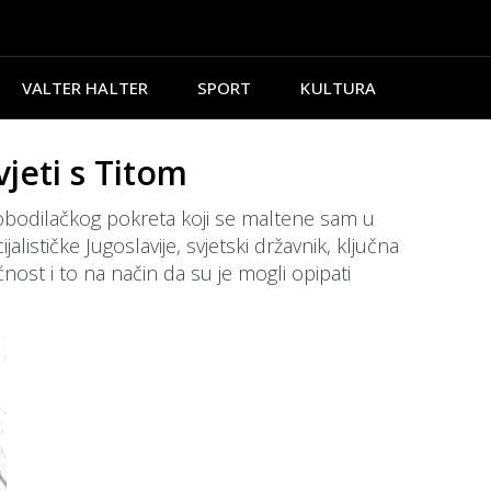
VALTER HALTER
SPORT
KULTURA
jeti s Titom
slobodilačkog pokreta koji se maltene sam u
ističke Jugoslavije, svjetski državnik, ključna
nost i to na način da su je mogli opipati