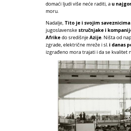
domaći ljudi više neće raditi, a
u najgo
moru.
Nadalje,
Tito je i svojim saveznicima
jugoslavenske
stručnjake i kompanij
Afrike
do središnje
Azije
. Ništa od nap
zgrade, električne mreže i sl.
i danas p
izgrađeno mora trajati i da se kvalitet 