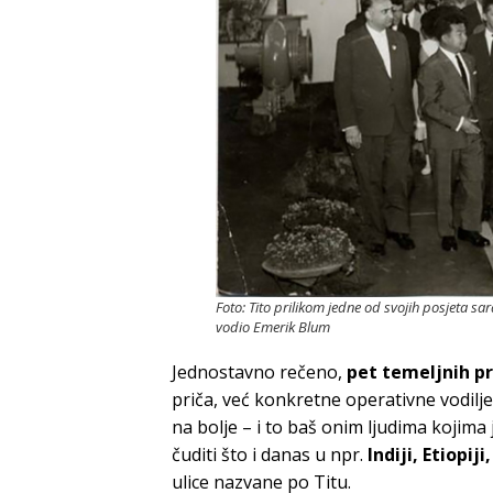
Foto: Tito prilikom jedne od svojih posjeta s
vodio Emerik Blum
Jednostavno rečeno,
pet temeljnih pr
priča, već konkretne operativne vodilj
na bolje – i to baš onim ljudima kojima 
čuditi što i danas u npr.
Indiji, Etiopij
ulice nazvane po Titu.