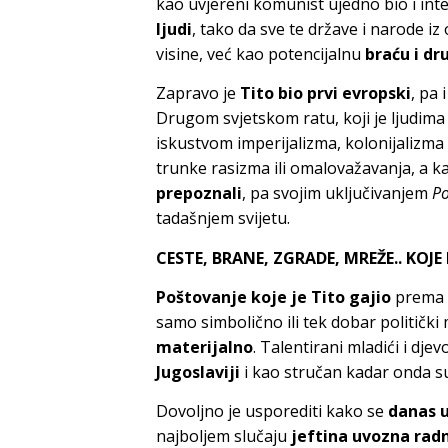
kao uvjereni komunist ujedno bio i int
ljudi
, tako da sve te države i narode i
visine, već kao potencijalnu
braću i dr
Zapravo je
Tito bio prvi evropski
, pa 
Drugom svjetskom ratu, koji je ljudim
iskustvom imperijalizma, kolonijalizma 
trunke rasizma ili omalovažavanja, a k
prepoznali
, pa svojim uključivanjem
Po
tadašnjem svijetu.
CESTE, BRANE, ZGRADE, MREŽE.. KOJ
Poštovanje koje je Tito gajio
prema “
samo simbolično ili tek dobar politički
materijalno
. Talentirani mladići i dje
Jugoslaviji
i kao stručan kadar onda su
Dovoljno je usporediti kako se
danas u
najboljem slučaju
jeftina uvozna rad