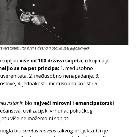
esverstanih; Tito prvi s desna (Foto: Muzej Jugoslavije)
okupljao
više od 100 država svijeta
, u kojima je
eljio se na pet principa:
1. međusobno
i suvereniteta, 2. međusobno nenapadanje, 3.
love, 4. jednakost i međusobna korist i 5.
nesvrstanih
bio
najveći mirovni i emancipatorski
ječanstva, civilizacijski vrhunac političkog
etu više ne možemo ni sanjati.
ogla biti
spiritus movens
takvog projekta. On je