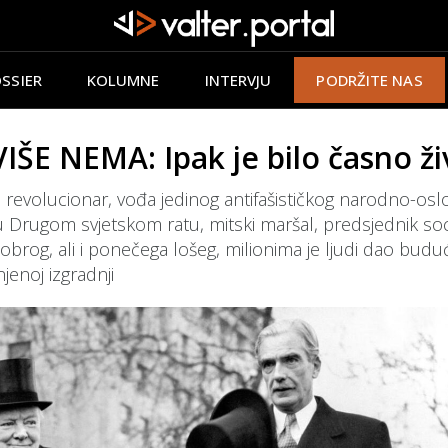
SSIER
KOLUMNE
INTERVJU
PODRŽITE NAS
E NEMA: Ipak je bilo časno živ
čki revolucionar, vođa jedinog antifašističkog narodno-o
 Drugom svjetskom ratu, mitski maršal, predsjednik socijal
brog, ali i ponečega lošeg, milionima je ljudi dao buduć
jenoj izgradnji