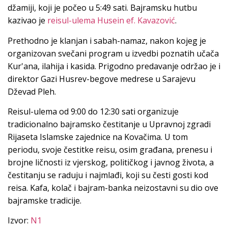
džamiji, koji je počeo u 5:49 sati. Bajramsku hutbu
kazivao je
reisul-ulema Husein ef. Kavazović
.
Prethodno je klanjan i sabah-namaz, nakon kojeg je
organizovan svečani program u izvedbi poznatih učača
Kur'ana, ilahija i kasida. Prigodno predavanje održao je i
direktor Gazi Husrev-begove medrese u Sarajevu
Dževad Pleh.
Reisul-ulema od 9:00 do 12:30 sati organizuje
tradicionalno bajramsko čestitanje u Upravnoj zgradi
Rijaseta Islamske zajednice na Kovačima. U tom
periodu, svoje čestitke reisu, osim građana, prenesu i
brojne ličnosti iz vjerskog, političkog i javnog života, a
čestitanju se raduju i najmlađi, koji su česti gosti kod
reisa. Kafa, kolač i bajram-banka neizostavni su dio ove
bajramske tradicije.
Izvor:
N1