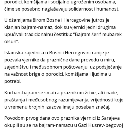
porodici, komšijama i socijalno ugroženim osobama,
čime se posebno naglašavaju solidarnost i humanost.
U džamijama širom Bosne i Hercegovine jutros je
klanjan bajram-namaz, dok su vjernici jedni drugima
upućivali tradicionalnu čestitku: “Bajram šerif mubarek
olsun”.
Islamska zajednica u Bosni i Hercegovini ranije je
pozvala vjernike da praznične dane provedu u miru,
zajedništvu i međusobnom poštovanju, uz podsjećanje
na važnost brige o porodici, komšijama i ljudima u
potrebi.
Kurban-bajram se smatra praznikom žrtve, ali i nade,
praštanja i međusobnog razumijevanja, vrijednosti koje
u vremenu brojnih izazova imaju poseban značaj.
Povodom prvog dana ovo praznika vjernici iz Sarajeva
okupili su se na bajram-namazu u Gazi Husrev-begovoj