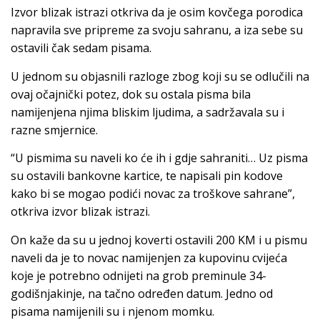
Izvor blizak istrazi otkriva da je osim kovčega porodica
napravila sve pripreme za svoju sahranu, a iza sebe su
ostavili čak sedam pisama.
U jednom su objasnili razloge zbog koji su se odlučili na
ovaj očajnički potez, dok su ostala pisma bila
namijenjena njima bliskim ljudima, a sadržavala su i
razne smjernice.
“U pismima su naveli ko će ih i gdje sahraniti… Uz pisma
su ostavili bankovne kartice, te napisali pin kodove
kako bi se mogao podići novac za troškove sahrane”,
otkriva izvor blizak istrazi.
On kaže da su u jednoj koverti ostavili 200 KM i u pismu
naveli da je to novac namijenjen za kupovinu cvijeća
koje je potrebno odnijeti na grob preminule 34-
godišnjakinje, na tačno određen datum. Jedno od
pisama namijenili su i njenom momku.