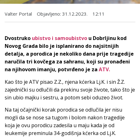
Valter Portal
Objavljeno:
31.12.2023.
12:11
Dvostruko
ubistvo i samoubistvo
u Dobrljinu kod
Novog Grada bilo je isplanirano do najsitnijih
detalja, a porodica je nekoliko dana prije tragedije
naručila tri kovčega za sahranu, koji su pronađeni
na njihovom imanju, potvrđeno je za
ATV.
Kao što je ATV pisao Z.Z., njena kćerka Lj.K. i sin Ž.Z.
zajednički su odlučili da prekinu svoje živote, tako što je
sin ubio majku i sestru, a potom sebi oduzeo život.
Na taj očajnički korak porodica se odlučila jer nisu
mogli da se nose sa tugom i bolom nakon tragedije
koja je ovu porodicu zadesila u maju kada je od
leukemije preminula 34-godišnja kćerka od Lj.K.