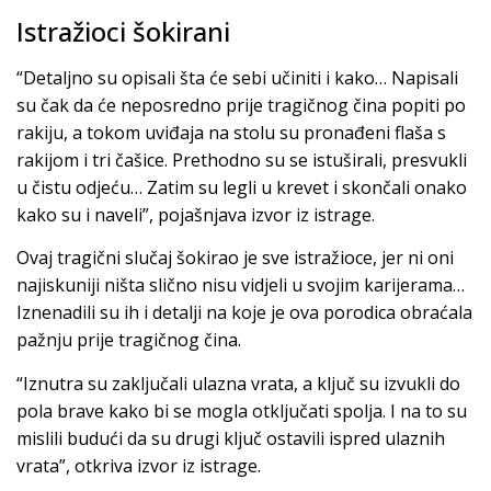
Istražioci šokirani
“Detaljno su opisali šta će sebi učiniti i kako… Napisali
su čak da će neposredno prije tragičnog čina popiti po
rakiju, a tokom uviđaja na stolu su pronađeni flaša s
rakijom i tri čašice. Prethodno su se istuširali, presvukli
u čistu odjeću… Zatim su legli u krevet i skončali onako
kako su i naveli”, pojašnjava izvor iz istrage.
Ovaj tragični slučaj šokirao je sve istražioce, jer ni oni
najiskuniji ništa slično nisu vidjeli u svojim karijerama…
Iznenadili su ih i detalji na koje je ova porodica obraćala
pažnju prije tragičnog čina.
“Iznutra su zaključali ulazna vrata, a ključ su izvukli do
pola brave kako bi se mogla otključati spolja. I na to su
mislili budući da su drugi ključ ostavili ispred ulaznih
vrata”, otkriva izvor iz istrage.