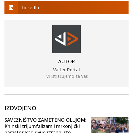
LinkedIn
AUTOR
Valter Portal
Mi istražujemo za Vas
IZDVOJENO
SAVEZNIŠTVO ZAMETENO OLUJOM:
Kninski trijumfalizam i mrkonjićki
parastos kao dvije strane iste