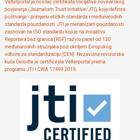
Valterportal je nosilac certifikata Inicijative novinarskog
povjerenja (Journalism Trust Initiative/JTI), koja definira
poštivanje i primjenu etičkih standarda i međunarodnih
standarda pouzdanosti. JTI je mehanizam pouzdanosti
zasnovan na ISO standardu koji je na inicijativu
Reportera bez granica (RSF) razvio panel od 130
međunarodnih stručnjaka pod okriljem Evropskog
odbora za standardizaciju (CEN). Nezavisna revizorska
kuća Deloitte je certificirala Valterportal prema
programu JTI i CWA 17493:2019.