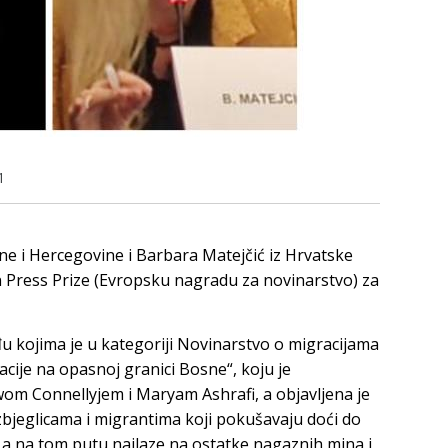
1
e i Hercegovine i Barbara Matejčić iz Hrvatske
 Press Prize (Evropsku nagradu za novinarstvo) za
đu kojima je u kategoriji Novinarstvo o migracijama
acije na opasnoj granici Bosne“, koju je
om Connellyjem i Maryam Ashrafi, a objavljena je
izbjeglicama i migrantima koji pokušavaju doći do
 a na tom putu nailaze na ostatke nagaznih mina i