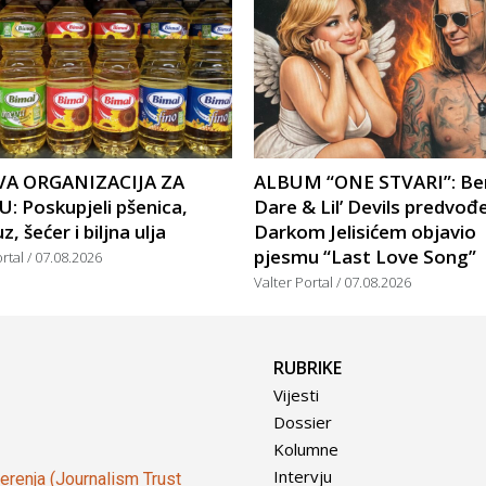
A ORGANIZACIJA ZA
ALBUM “ONE STVARI”: Be
: Poskupjeli pšenica,
Dare & Lil’ Devils predvođ
, šećer i biljna ulja
Darkom Jelisićem objavio
pjesmu “Last Love Song”
ortal
07.08.2026
Valter Portal
07.08.2026
RUBRIKE
Vijesti
Dossier
Kolumne
Intervju
vjerenja (Journalism Trust