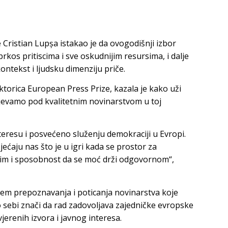
Cristian Lupșa istakao je da ovogodišnji izbor
kos pritiscima i sve oskudnijim resursima, i dalje
ontekst i ljudsku dimenziju priče.
ktorica European Press Prize, kazala je kako uži
jevamo pod kvalitetnim novinarstvom u toj
eresu i posvećeno služenju demokraciji u Evropi.
jećaju nas što je u igri kada se prostor za
jim i sposobnost da se moć drži odgovornom“,
jem prepoznavanja i poticanja novinarstva koje
o sebi znači da rad zadovoljava zajedničke evropske
erenih izvora i javnog interesa.