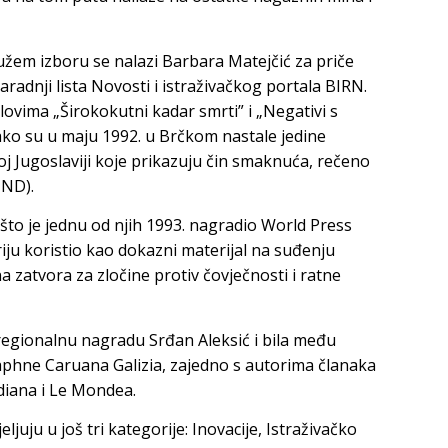
 užem izboru se nalazi Barbara Matejčić za priče
saradnji lista Novosti i istraživačkog portala BIRN.
lovima „Širokokutni kadar smrti” i „Negativi s
kako su u maju 1992. u Brčkom nastale jedine
šoj Jugoslaviji koje prikazuju čin smaknuća, rečeno
HND).
to je jednu od njih 1993. nagradio World Press
riju koristio kao dokazni materijal na suđenju
 zatvora za zločine protiv čovječnosti i ratne
 regionalnu nagradu Srđan Aleksić i bila među
 Daphne Caruana Galizia, zajedno s autorima članaka
diana i Le Mondea.
uju u još tri kategorije: Inovacije, Istraživačko