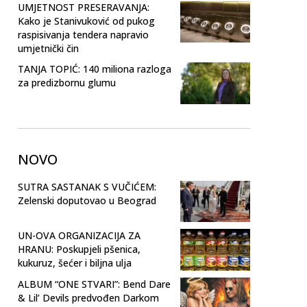
UMJETNOST PRESERAVANJA:
Kako je Stanivuković od pukog
raspisivanja tendera napravio
umjetnički čin
TANJA TOPIĆ: 140 miliona razloga
za predizbornu glumu
NOVO
SUTRA SASTANAK S VUČIĆEM:
Zelenski doputovao u Beograd
UN-OVA ORGANIZACIJA ZA
HRANU: Poskupjeli pšenica,
kukuruz, šećer i biljna ulja
ALBUM “ONE STVARI”: Bend Dare
& Lil’ Devils predvođen Darkom