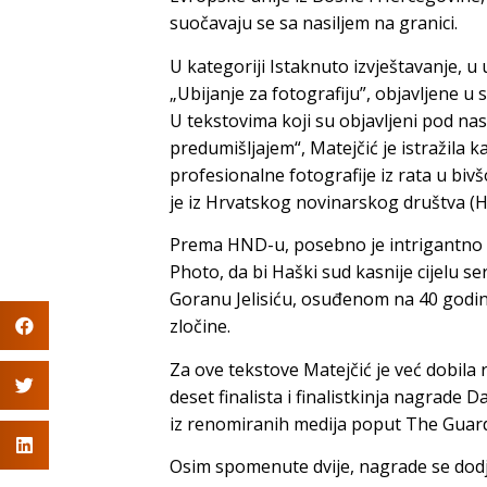
suočavaju se sa nasiljem na granici.
U kategoriji Istaknuto izvještavanje, u
„Ubijanje za fotografiju”, objavljene u 
U tekstovima koji su objavljeni pod nas
predumišljajem“, Matejčić je istražila 
profesionalne fotografije iz rata u biv
je iz Hrvatskog novinarskog društva (
Prema HND-u, posebno je intrigantno š
Photo, da bi Haški sud kasnije cijelu se
Goranu Jelisiću, osuđenom na 40 godina
zločine.
Za ove tekstove Matejčić je već dobila
deset finalista i finalistkinja nagrade
iz renomiranih medija poput The Guar
Osim spomenute dvije, nagrade se dodjelj