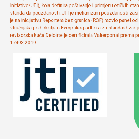
Initiative/JTI), koja definira poštivanje i primjenu etičkih s
standarda pouzdanosti. JTI je mehanizam pouzdanosti zasn
je na inicijativu Reportera bez granica (RSF) razvio panel 
stručnjaka pod okriljem Evropskog odbora za standardizaci
revizorska kuća Deloitte je certificirala Valterportal prema
17493:2019.