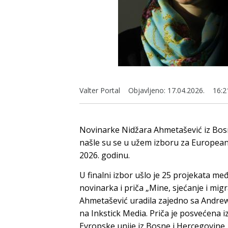
Valter Portal
Objavljeno:
17.04.2026.
16:2
Novinarke Nidžara Ahmetašević iz Bosn
našle su se u užem izboru za European
2026. godinu.
U finalni izbor ušlo je 25 projekata me
novinarka i priča „Mine, sjećanje i migr
Ahmetašević uradila zajedno sa Andrew
na Inkstick Media. Priča je posvećena 
Evropske unije iz Bosne i Hercegovine,