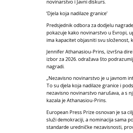
novinarstvo i Javni diskurs.
‘Djela koja nadilaze granice’
Predsjednik odbora za dodjelu nagrade 
pokazuje kako novinarstvo u Evropi, upr
ima kapacitet objasniti svu složenost, k
Jennifer Athanasiou-Prins, izvršna dire
izbor za 2026. odražava što podrazumi
nagradi.
„Nezavisno novinarstvo je u javnom int
To su djela koja nadilaze granice i pods
nezavisno novinarstvo narušava, a s n
kazala je Athanasiou-Prins.
European Press Prize osnovan je sa cil
služi demokraciji, a nominacija sama p
standarde uredničke nezavisnosti, provj