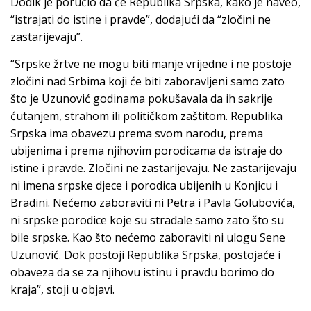
Dodik je poručio da će Republika Srpska, kako je naveo,
“istrajati do istine i pravde”, dodajući da “zločini ne
zastarijevaju”.
“Srpske žrtve ne mogu biti manje vrijedne i ne postoje
zločini nad Srbima koji će biti zaboravljeni samo zato
što je Uzunović godinama pokušavala da ih sakrije
ćutanjem, strahom ili političkom zaštitom. Republika
Srpska ima obavezu prema svom narodu, prema
ubijenima i prema njihovim porodicama da istraje do
istine i pravde. Zločini ne zastarijevaju. Ne zastarijevaju
ni imena srpske djece i porodica ubijenih u Konjicu i
Bradini. Nećemo zaboraviti ni Petra i Pavla Golubovića,
ni srpske porodice koje su stradale samo zato što su
bile srpske. Kao što nećemo zaboraviti ni ulogu Sene
Uzunović. Dok postoji Republika Srpska, postojaće i
obaveza da se za njihovu istinu i pravdu borimo do
kraja”, stoji u objavi.