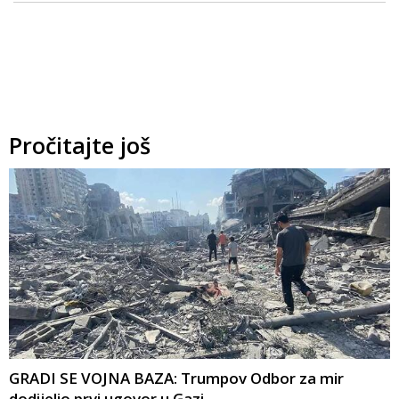
Pročitajte još
GRADI SE VOJNA BAZA: Trumpov Odbor za mir
dodijelio prvi ugovor u Gazi