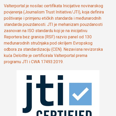
Valterportal je nosilac certifikata Inicijative novinarskog
povjerenja (Journalism Trust Initiative/JTI), koja definira
poštivanje i primjenu etičkih standarda i međunarodnih
standarda pouzdanosti. JTI je mehanizam pouzdanosti
zasnovan na ISO standardu koji je na inicijativu
Reportera bez granica (RSF) razvio panel od 130
međunarodnih stručnjaka pod okriljem Evropskog
odbora za standardizaciju (CEN). Nezavisna revizorska
kuća Deloitte je certificirala Valterportal prema
programu JTI i CWA 17493:2019.