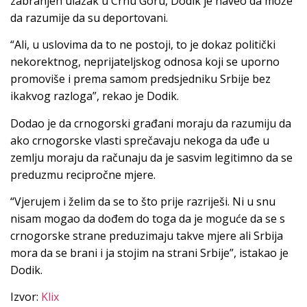
zabranjen ulazak u Crnu Goru, Dodik je naveo da može
da razumije da su deportovani.
“Ali, u uslovima da to ne postoji, to je dokaz politički
nekorektnog, neprijateljskog odnosa koji se uporno
promoviše i prema samom predsjedniku Srbije bez
ikakvog razloga”, rekao je Dodik.
Dodao je da crnogorski građani moraju da razumiju da
ako crnogorske vlasti sprečavaju nekoga da uđe u
zemlju moraju da računaju da je sasvim legitimno da se
preduzmu recipročne mjere.
“Vjerujem i želim da se to što prije razriješi. Ni u snu
nisam mogao da dođem do toga da je moguće da se s
crnogorske strane preduzimaju takve mjere ali Srbija
mora da se brani i ja stojim na strani Srbije”, istakao je
Dodik.
Izvor:
Klix