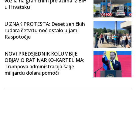
vozila na graničnim prelazima iz BiH
u Hrvatsku
U ZNAK PROTESTA: Deset zeničkih
rudara četvrtu noć ostalo u jami
Raspotočje
NOVI PREDSJEDNIK KOLUMBIJE
OBJAVIO RAT NARKO-KARTELIMA:
Trumpova administracija šalje
milijardu dolara pomoći