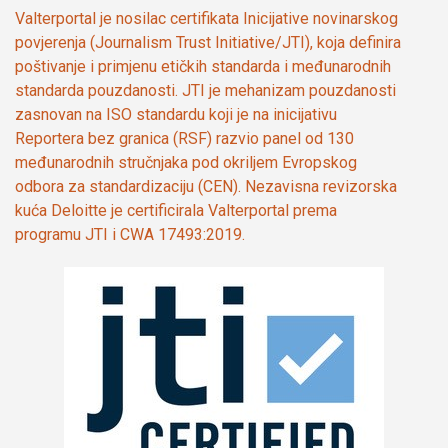
Valterportal je nosilac certifikata Inicijative novinarskog
povjerenja (Journalism Trust Initiative/JTI), koja definira
poštivanje i primjenu etičkih standarda i međunarodnih
standarda pouzdanosti. JTI je mehanizam pouzdanosti
zasnovan na ISO standardu koji je na inicijativu
Reportera bez granica (RSF) razvio panel od 130
međunarodnih stručnjaka pod okriljem Evropskog
odbora za standardizaciju (CEN). Nezavisna revizorska
kuća Deloitte je certificirala Valterportal prema
programu JTI i CWA 17493:2019.