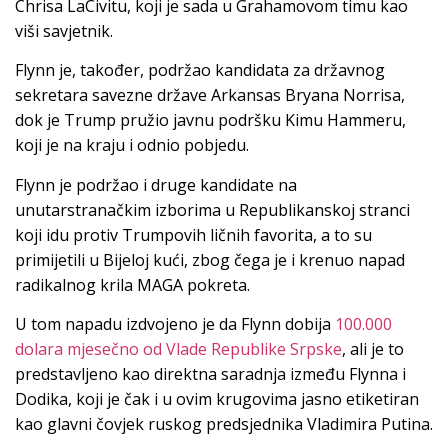
Chrisa LaCivitu, koji je sada u Grahamovom timu kao
viši savjetnik.
Flynn je, također, podržao kandidata za državnog
sekretara savezne države Arkansas Bryana Norrisa,
dok je Trump pružio javnu podršku Kimu Hammeru,
koji je na kraju i odnio pobjedu.
Flynn je podržao i druge kandidate na
unutarstranačkim izborima u Republikanskoj stranci
koji idu protiv Trumpovih ličnih favorita, a to su
primijetili u Bijeloj kući, zbog čega je i krenuo napad
radikalnog krila MAGA pokreta.
U tom napadu izdvojeno je da Flynn dobija
100.000
dolara mjesečno od Vlade Republike Srpske
, ali je to
predstavljeno kao direktna saradnja između Flynna i
Dodika, koji je čak i u ovim krugovima jasno etiketiran
kao glavni čovjek ruskog predsjednika Vladimira Putina.