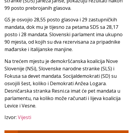
stranke (SDS) Janeza Janše, pokazuju rezultati nakon
99 posto prebrojanih glasova.
GS je osvojio 28,55 posto glasova i 29 zastupničkih
mandata, dok mu je tijesno za petama SDS sa 28,17
posto i 28 mandata. Slovenski parlament ima ukupno
90 mjesta, od kojih su dva rezervisana za pripadnike
mađarske i italijanske manjine.
Na trećem mjestu je demokršćanska koalicija Nove
Slovenije (NSi), Slovenske narodne stranke (SLS) i
Fokusa sa devet mandata. Socijaldemokrati (SD) su
osvojili šest, koliko i Demokrati Anžea Logara.
Desničarska stranka Resni.ca imat će pet mandata u
parlamentu, na koliko može računati i lijeva koalicija
Levice i Vesne.
Izvor:
Vijesti