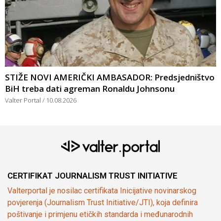
STIŽE NOVI AMERIČKI AMBASADOR: Predsjedništvo
BiH treba dati agreman Ronaldu Johnsonu
Valter Portal
10.08.2026
CERTIFIKAT JOURNALISM TRUST INITIATIVE
Valterportal je nosilac certifikata Inicijative novinarskog
povjerenja (Journalism Trust Initiative/JTI), koja definira
poštivanje i primjenu etičkih standarda i međunarodnih