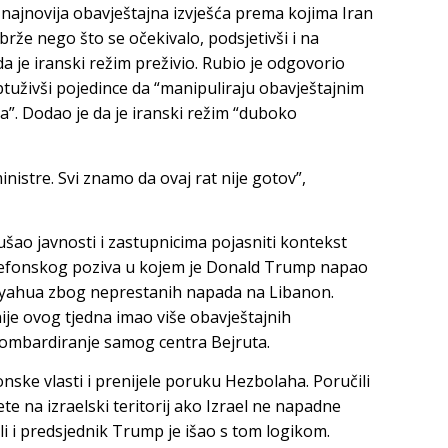
ći najnovija obavještajna izvješća prema kojima Iran
brže nego što se očekivalo, podsjetivši i na
da je iranski režim preživio. Rubio je odgovorio
tuživši pojedince da “manipuliraju obavještajnim
va”. Dodao je da je iranski režim “duboko
nistre. Svi znamo da ovaj rat nije gotov”,
ušao javnosti i zastupnicima pojasniti kontekst
lefonskog poziva u kojem je Donald Trump napao
nyahua zbog neprestanih napada na Libanon.
ije ovog tjedna imao više obavještajnih
 bombardiranje samog centra Bejruta.
nske vlasti i prenijele poruku Hezbolaha. Poručili
te na izraelski teritorij ako Izrael ne napadne
li i predsjednik Trump je išao s tom logikom.