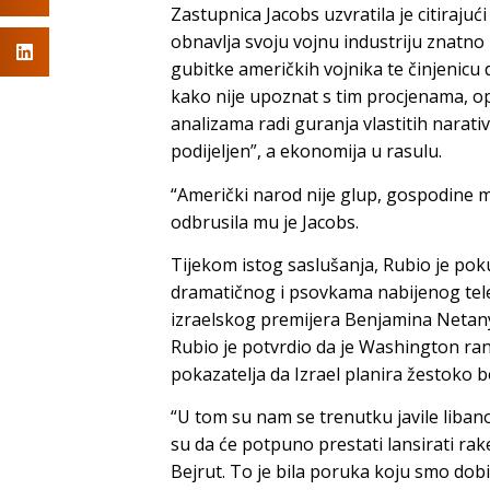
Zastupnica Jacobs uzvratila je citiraju
obnavlja svoju vojnu industriju znatno 
gubitke američkih vojnika te činjenicu 
kako nije upoznat s tim procjenama, op
analizama radi guranja vlastitih narati
podijeljen”, a ekonomija u rasulu.
“Američki narod nije glup, gospodine mi
odbrusila mu je Jacobs.
Tijekom istog saslušanja, Rubio je pok
dramatičnog i psovkama nabijenog te
izraelskog premijera Benjamina Neta
Rubio je potvrdio da je Washington ran
pokazatelja da Izrael planira žestoko
“U tom su nam se trenutku javile libano
su da će potpuno prestati lansirati rake
Bejrut. To je bila poruka koju smo dobi