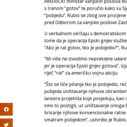
AMERIČKI ministar vanjskih poslova Mar
s Iranom “gotov” te poručio kako su S
“pobjedu”. Rubio se zbog ove procjene 
pred Odborom za vanjske poslove Zas
U verbalnom okršaju s demokratskom z
tome da je operacija Epski gnjev službe
“Ako je rat gotov, tko je pobijedio?”, Ru
“Mi više ne izvodimo neprekidne udare 
jer je operacija Epski gnjev gotova”, iz
riječ “rat” za američku vojnu akciju.
“Što se tiče pitanja tko je pobijedio, r
pobjeda uništavanje njihove obrambene
lansera projektila koje posjeduju, kao 
smo to postigli, uz uništavanje onoga 
brisanje njihove konvencionalne ratne 
smatram pobjedom”, ustvrdio je Rubio.