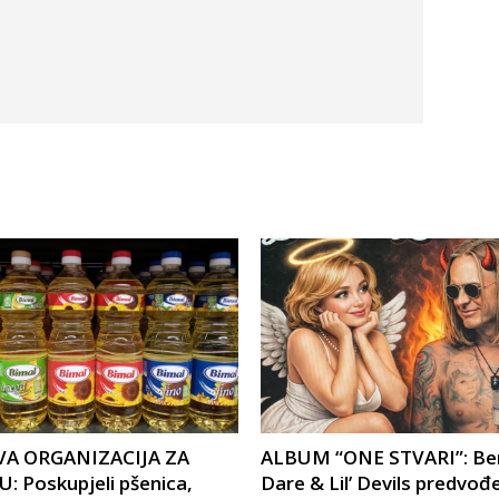
A ORGANIZACIJA ZA
ALBUM “ONE STVARI”: Be
: Poskupjeli pšenica,
Dare & Lil’ Devils predvođ