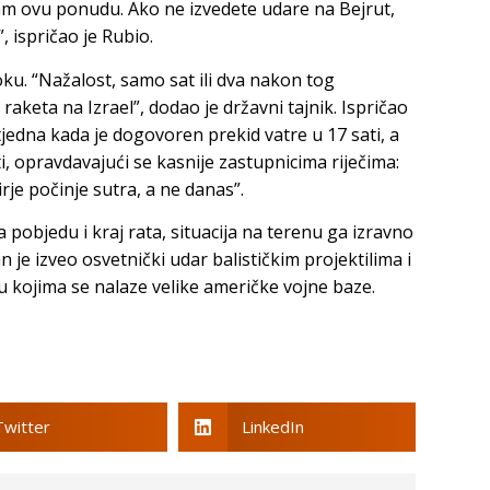
am ovu ponudu. Ako ne izvedete udare na Bejrut,
”, ispričao je Rubio.
ku. “Nažalost, samo sat ili dva nakon tog
raketa na Izrael”, dodao je državni tajnik. Ispričao
a tjedna kada je dogovoren prekid vatre u 17 sati, a
i, opravdavajući se kasnije zastupnicima riječima:
irje počinje sutra, a ne danas”.
objedu i kraj rata, situacija na terenu ga izravno
 je izveo osvetnički udar balističkim projektilima i
u kojima se nalaze velike američke vojne baze.
Twitter
LinkedIn