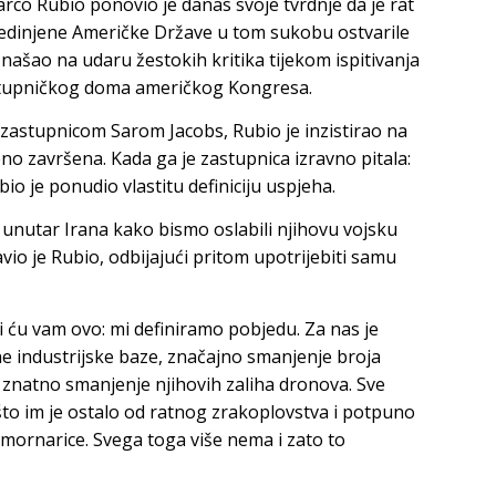
co Rubio ponovio je danas svoje tvrdnje da je rat
jedinjene Američke Države u tom sukobu ostvarile
našao na udaru žestokih kritika tijekom ispitivanja
tupničkog doma američkog Kongresa.
astupnicom Sarom Jacobs, Rubio je inzistirao na
no završena. Kada ga je zastupnica izravno pitala:
bio je ponudio vlastitu definiciju uspjeha.
unutar Irana kako bismo oslabili njihovu vojsku
javio je Rubio, odbijajući pritom upotrijebiti samu
eći ću vam ovo: mi definiramo pobjedu. Za nas je
 industrijske baze, značajno smanjenje broja
i znatno smanjenje njihovih zaliha dronova. Sve
što im je ostalo od ratnog zrakoplovstva i potpuno
mornarice. Svega toga više nema i zato to