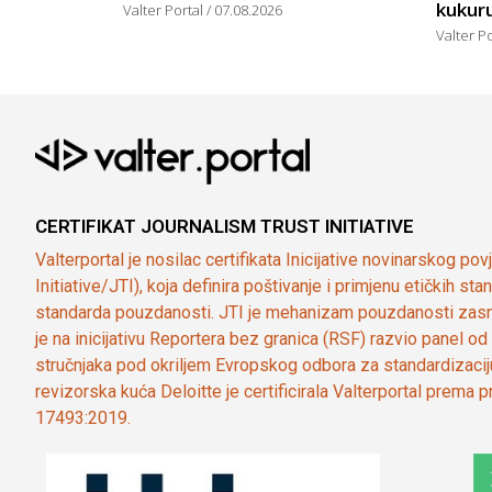
kukuruz
Valter Portal
07.08.2026
Valter P
CERTIFIKAT JOURNALISM TRUST INITIATIVE
Valterportal je nosilac certifikata Inicijative novinarskog po
Initiative/JTI), koja definira poštivanje i primjenu etičkih s
standarda pouzdanosti. JTI je mehanizam pouzdanosti zasn
je na inicijativu Reportera bez granica (RSF) razvio panel 
stručnjaka pod okriljem Evropskog odbora za standardizaci
revizorska kuća Deloitte je certificirala Valterportal prema
17493:2019.