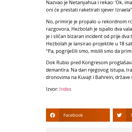
Nazvao je Netanyahua i rekao: ‘Ok, im
oni će prestati raketirati sjever Izraela'
No, primirje je propalo u rekordnom ro
razgovora, Hezbolah je ispalio dva vala 
je i sličan bizaran incident od prije dv
Hezbolah je lansirao projektile u 18 sat
“Pa, pogriješili smo, mislili smo da prim
Dok Rubio pred Kongresom proglašava p
demantira. Na dan njegovog istupa, Iran
dronovima na Kuvajt i Bahrein, države 
Izvor:
Index
Facebook