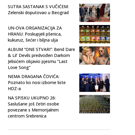
SUTRA SASTANAK S VUČIĆEM:
Zelenski doputovao u Beograd
UN-OVA ORGANIZACIJA ZA
HRANU: Poskupjeli pšenica,
kukuruz, šećer i biljna ulja
ALBUM “ONE STVARI”: Bend Dare
& Lil’ Devils predvođen Darkom
Jelisićem objavio pjesmu “Last
Love Song”
NEMA DRAGANA ČOVIĆA:
Poznato ko nosi izborne liste
HDZ-a
NA SPISKU UKUPNO 26:
Saslušane još četiri osobe
povezane s Memorijalnim
centrom Srebrenica