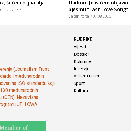
, šećer i biljna ulja
Darkom Jelisićem objavio
pjesmu “Last Love Song”
ortal
07.08.2026
Valter Portal
07.08.2026
RUBRIKE
Vijesti
Dossier
Kolumne
Intervju
vjerenja (Journalism Trust
Valter Halter
tandarda i međunarodnih
Sport
ovan na ISO standardu koji
Kultura
od 130 međunarodnih
ju (CEN). Nezavisna
 programu JTI i CWA