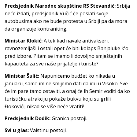
Predsjednik Narodne skupštine RS Stevandić:
Srbija
neće izdati, predsjednik Vučić će poslati svoje
autobusima ako ne bude protesta u Srbiji pa da mora
da organizuje kontraniting.
Ministar Klokić:
A tek kad navale antivakseri,
ravnozemljaši i ostali opet će biti kolaps Banjaluke k'o
pred izbore. Pitam se imamo li dovoljno smještajnih
kapaciteta za sve naše prijatelje i turiste?
Ministar Šulić:
Napunićemo budžet ko nikada u
januaru, samo im ne smijemo dati da idu u Visoko. Sve
će im pare tamo ostaviti, a onaj će ih Semir voditi da ko
turističku atrakciju pokaže bukvu koju su grlili
Đokovići, nikad se više neće vratiti!
Predsjednik Dodik:
Granica postoji.
Svi u glas:
Vaistinu postoji.