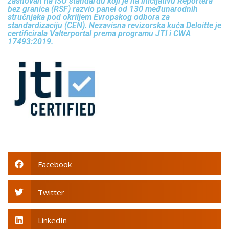
zasnovan na ISO standardu koji je na inicijativu Reportera
bez granica (RSF) razvio panel od 130 međunarodnih
stručnjaka pod okriljem Evropskog odbora za
standardizaciju (CEN). Nezavisna revizorska kuća Deloitte je
certificirala Valterportal prema programu JTI i CWA
17493:2019.
Facebook
Twitter
LinkedIn