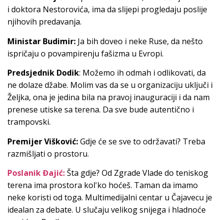
i doktora Nestorovića, ima da slijepi progledaju poslije
njihovih predavanja.
Ministar Budimir:
Ja bih doveo i neke Ruse, da nešto
ispričaju o povampirenju fašizma u Evropi.
Predsjednik Dodik
: Možemo ih odmah i odlikovati, da
ne dolaze džabe. Molim vas da se u organizaciju uključi i
Željka, ona je jedina bila na pravoj inauguraciji i da nam
prenese utiske sa terena. Da sve bude autentično i
trampovski.
Premijer Višković:
Gdje će se sve to održavati? Treba
razmišljati o prostoru.
Poslanik Đajić:
Šta gdje? Od Zgrade Vlade do teniskog
terena ima prostora kol'ko hoćeš. Taman da imamo
neke koristi od toga. Multimedijalni centar u Čajavecu je
idealan za debate. U slučaju velikog snijega i hladnoće