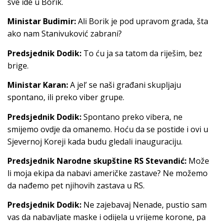
sve ide u Borik.
Ministar Budimir:
Ali Borik je pod upravom grada, šta
ako nam Stanivuković zabrani?
Predsjednik Dodik:
To ću ja sa tatom da riješim, bez
brige.
Ministar Karan:
A jel’ se naši građani skupljaju
spontano, ili preko viber grupe.
Predsjednik Dodik:
Spontano preko vibera, ne
smijemo ovdje da omanemo. Hoću da se postide i ovi u
Sjevernoj Koreji kada budu gledali inauguraciju.
Predsjednik Narodne skupštine RS Stevandić:
Može
li moja ekipa da nabavi američke zastave? Ne možemo
da nađemo pet njihovih zastava u RS.
Predsjednik Dodik:
Ne zajebavaj Nenade, pustio sam
vas da nabavljate maske i odijela u vrijeme korone, pa