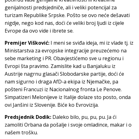
genijalnosti predsjedniče, ali i veliki potencijal za
turizam Republike Srpske. Pošto se ovo neće dešavati
nigdje, nego kod nas, doći će veliki broj ljudi iz cijele
Evrope da ovo vide i ibrete se.
Premijer Višković:
I meni se sviđa ideja, mi iz vlade tj. iz
Ministarstva za evropske integracije preuzećemo na
sebe marketing i PR. Obavjestićemo sve u regionu i
Evropi šta pravimo. Zamislite kad u Banjaluku iz
Austrije nagrnu glasači Slobodarske partije, doći će
nam sigurno i draga AfD-a ekipa iz Njemačke, pa
pošteni Francuzi iz Nacionalnog fronta Le Penove.
Simpatizeri Melonijeve iz Italije dolaze sto posto, onda
ovi Janšini iz Slovenije. Biće ko Evrovizija.
Predsjednik Dodik:
Daleko bilo, pu, pu, pu. Ja ći
zamoliti Orbana da pošalje i svoje omladince, makar i o
našem trošku.