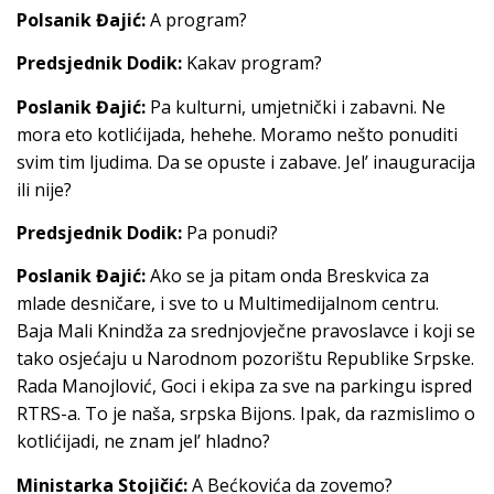
Polsanik Đajić:
A program?
Predsjednik Dodik:
Kakav program?
Poslanik Đajić:
Pa kulturni, umjetnički i zabavni. Ne
mora eto kotlićijada, hehehe. Moramo nešto ponuditi
svim tim ljudima. Da se opuste i zabave. Jel’ inauguracija
ili nije?
Predsjednik Dodik:
Pa ponudi?
Poslanik Đajić:
Ako se ja pitam onda Breskvica za
mlade desničare, i sve to u Multimedijalnom centru.
Baja Mali Knindža za srednjovječne pravoslavce i koji se
tako osjećaju u Narodnom pozorištu Republike Srpske.
Rada Manojlović, Goci i ekipa za sve na parkingu ispred
RTRS-a. To je naša, srpska Bijons. Ipak, da razmislimo o
kotlićijadi, ne znam jel’ hladno?
Ministarka Stojičić:
A Bećkovića da zovemo?