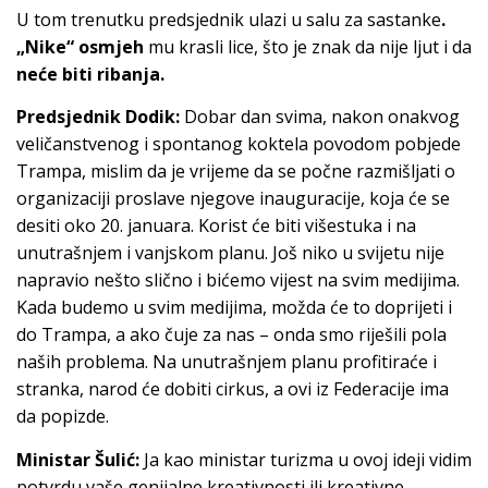
U tom trenutku predsjednik ulazi u salu za sastanke
.
„Nike“ osmjeh
mu krasli lice, što je znak da nije ljut i da
neće biti ribanja.
Predsjednik Dodik:
Dobar dan svima, nakon onakvog
veličanstvenog i spontanog koktela povodom pobjede
Trampa, mislim da je vrijeme da se počne razmišljati o
organizaciji proslave njegove inauguracije, koja će se
desiti oko 20. januara. Korist će biti višestuka i na
unutrašnjem i vanjskom planu. Još niko u svijetu nije
napravio nešto slično i bićemo vijest na svim medijima.
Kada budemo u svim medijima, možda će to doprijeti i
do Trampa, a ako čuje za nas – onda smo riješili pola
naših problema. Na unutrašnjem planu profitiraće i
stranka, narod će dobiti cirkus, a ovi iz Federacije ima
da popizde.
Ministar Šulić:
Ja kao ministar turizma u ovoj ideji vidim
potvrdu vaše genijalne kreativnosti ili kreativne