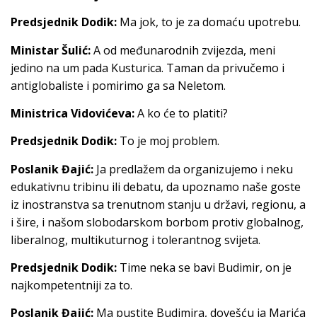
Predsjednik Dodik:
Ma jok, to je za domaću upotrebu.
Ministar Šulić:
A od međunarodnih zvijezda, meni
jedino na um pada Kusturica. Taman da privučemo i
antiglobaliste i pomirimo ga sa Neletom.
Ministrica Vidovićeva:
A ko će to platiti?
Predsjednik Dodik:
To je moj problem.
Poslanik Đajić:
Ja predlažem da organizujemo i neku
edukativnu tribinu ili debatu, da upoznamo naše goste
iz inostranstva sa trenutnom stanju u državi, regionu, a
i šire, i našom slobodarskom borbom protiv globalnog,
liberalnog, multikuturnog i tolerantnog svijeta.
Predsjednik Dodik:
Time neka se bavi Budimir, on je
najkompetentniji za to.
Poslanik Đajić:
Ma pustite Budimira, dovešću ja Marića