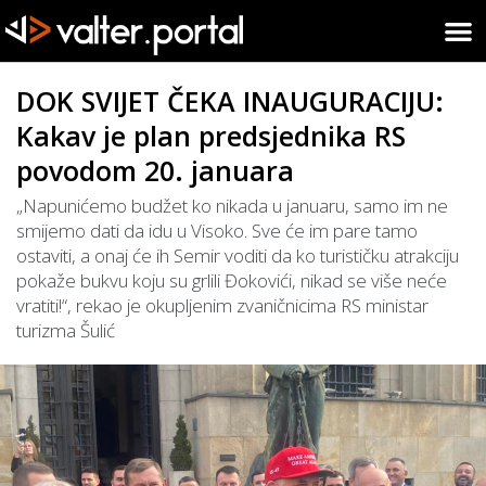
DOK SVIJET ČEKA INAUGURACIJU:
Kakav je plan predsjednika RS
povodom 20. januara
„Napunićemo budžet ko nikada u januaru, samo im ne
smijemo dati da idu u Visoko. Sve će im pare tamo
ostaviti, a onaj će ih Semir voditi da ko turističku atrakciju
pokaže bukvu koju su grlili Đokovići, nikad se više neće
vratiti!“, rekao je okupljenim zvaničnicima RS ministar
turizma Šulić