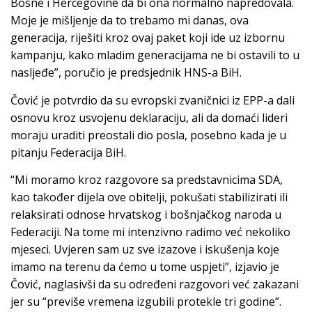
Bosne i Hercegovine da bi ona normalno napredovala.
Moje je mišljenje da to trebamo mi danas, ova
generacija, riješiti kroz ovaj paket koji ide uz izbornu
kampanju, kako mladim generacijama ne bi ostavili to u
nasljeđe”, poručio je predsjednik HNS-a BiH.
Čović je potvrdio da su evropski zvaničnici iz EPP-a dali
osnovu kroz usvojenu deklaraciju, ali da domaći lideri
moraju uraditi preostali dio posla, posebno kada je u
pitanju Federacija BiH.
“Mi moramo kroz razgovore sa predstavnicima SDA,
kao također dijela ove obitelji, pokušati stabilizirati ili
relaksirati odnose hrvatskog i bošnjačkog naroda u
Federaciji. Na tome mi intenzivno radimo već nekoliko
mjeseci. Uvjeren sam uz sve izazove i iskušenja koje
imamo na terenu da ćemo u tome uspjeti”, izjavio je
Čović, naglasivši da su određeni razgovori već zakazani
jer su “previše vremena izgubili protekle tri godine”.