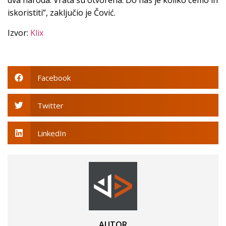
dva naroda. Vrata su otvorena. Do nas je koliko ćemo ih
iskoristiti”, zaključio je Čović.
Izvor:
Klix
Facebook
Twitter
LinkedIn
AUTOR