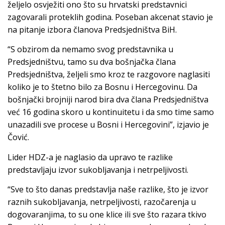
željelo osvježiti ono što su hrvatski predstavnici
zagovarali proteklih godina. Poseban akcenat stavio je
na pitanje izbora članova Predsjedništva BiH.
“S obzirom da nemamo svog predstavnika u
Predsjedništvu, tamo su dva bošnjačka člana
Predsjedništva, željeli smo kroz te razgovore naglasiti
koliko je to štetno bilo za Bosnu i Hercegovinu. Da
bošnjački brojniji narod bira dva člana Predsjedništva
već 16 godina skoro u kontinuitetu i da smo time samo
unazadili sve procese u Bosni i Hercegovini”, izjavio je
Čović.
Lider HDZ-a je naglasio da upravo te razlike
predstavljaju izvor sukobljavanja i netrpeljivosti.
“Sve to što danas predstavlja naše razlike, što je izvor
raznih sukobljavanja, netrpeljivosti, razočarenja u
dogovaranjima, to su one klice ili sve što razara tkivo