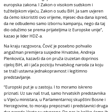
europska zakona. I Zakon o visokom sudskom i
tužiteljskom vijeću, Zakon o sudu BiH. Ja sam uvjeren
da ćemo iskoristiti ovo vrijeme, mjesec-dva dana ispred,
da ne odbudemo samo izbornu kampanju, nego da taj
dio odužimo se prema prijateljima iz Europske unije”,
kazao je lider HDZ-a.
Na kraju razgovora, Čović je posebno pohvalio
angažman premijera susjedne Hrvatske, Andreja
Plenkovića, kazavši da on pruža izuzetan doprinos
cijeloj BiH, ali i jača poziciju hrvatskog naroda za koju
se traži ustavna jednakopravnost i legitimno
predstavljanje.
“Europski put je u zastoju. I to moramo iskreno
priznati. Uz sav naš trud, samo hrvatskih predstavnika
u Vijeću ministara, u Parlamentarnoj skupštini Bosne i
Hercegovine, to moraju prepoznati i predstavnici druga