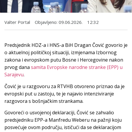
Valter Portal
Objavljeno:
09.06.2026.
12:32
Predsjednik HDZ-a i HNS-a BiH Dragan Čović govorio je
o aktuelnoj političkoj situaciji, izmjenama Izbornog
zakona i evropskom putu Bosne i Hercegovine nakon
prvog dana
samita Evropske narodne stranke (EPP) u
Sarajevu
.
Čović je u razgovoru za RTVHB otvoreno priznao da je
evropski put u zastoju, te je najavio intenziviranje
razgovora s bošnjačkim strankama.
Govoreći o usvojenoj deklaraciji, Čović se zahvalio
predsjedniku EPP-a Manfredu Weberu na pažnji koju
posvećuje ovom području, ističući da se deklaracijom