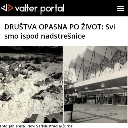
DRUŠTVA OPASNA PO ŽIVOT: Svi
smo ispod nadstrešnice
Foto: Jablanica i Novi Sad/ilustracija/Žurnal