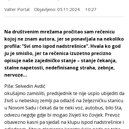
Valter Portal
Objavljeno:
05.11.2024.
10:27
Na društvenim mrežama pročitao sam rečenicu
kojoj ne znam autora, jer se ponavljala na nekoliko
profila: “Svi smo ispod nadstrešnice”. Hvala ko god
ju je smislio, jer ta rečenica izuzetno precizno
opisuje naše zajedničko stanje – stanje čekanja,
stalne napetosti, nedefinisanog straha, zebnje,
nervoze…
Piše: Selvedin Avdić
okušajmo zamisliti, predsjednik te nije uspio ubijediti da
živiš u nebeskoj zemlji pa odlaziš na željezničku stanicu
u Novom Sadu i čekaš da te neki voz, autobus, bilo šta,
odvezu negdje gdje bi mogao živjeti ko čovjek. Prevoz
obavezno kasni pa sjedaš na klupu ispod nadstrešnice i