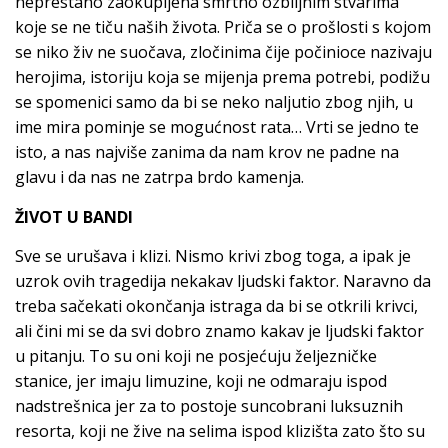
neprestano zaokupljena smrtno ozbiljnim stvarima
koje se ne tiču naših života. Priča se o prošlosti s kojom
se niko živ ne suočava, zločinima čije počinioce nazivaju
herojima, istoriju koja se mijenja prema potrebi, podižu
se spomenici samo da bi se neko naljutio zbog njih, u
ime mira pominje se mogućnost rata… Vrti se jedno te
isto, a nas najviše zanima da nam krov ne padne na
glavu i da nas ne zatrpa brdo kamenja.
ŽIVOT U BANDI
Sve se urušava i klizi. Nismo krivi zbog toga, a ipak je
uzrok ovih tragedija nekakav ljudski faktor. Naravno da
treba sačekati okončanja istraga da bi se otkrili krivci,
ali čini mi se da svi dobro znamo kakav je ljudski faktor
u pitanju. To su oni koji ne posjećuju željezničke
stanice, jer imaju limuzine, koji ne odmaraju ispod
nadstrešnica jer za to postoje suncobrani luksuznih
resorta, koji ne žive na selima ispod klizišta zato što su