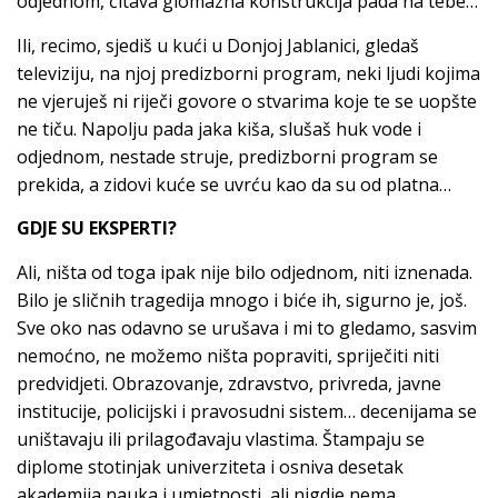
odjednom, čitava glomazna konstrukcija pada na tebe…
Ili, recimo, sjediš u kući u Donjoj Jablanici, gledaš
televiziju, na njoj predizborni program, neki ljudi kojima
ne vjeruješ ni riječi govore o stvarima koje te se uopšte
ne tiču. Napolju pada jaka kiša, slušaš huk vode i
odjednom, nestade struje, predizborni program se
prekida, a zidovi kuće se uvrću kao da su od platna…
GDJE SU EKSPERTI?
Ali, ništa od toga ipak nije bilo odjednom, niti iznenada.
Bilo je sličnih tragedija mnogo i biće ih, sigurno je, još.
Sve oko nas odavno se urušava i mi to gledamo, sasvim
nemoćno, ne možemo ništa popraviti, spriječiti niti
predvidjeti. Obrazovanje, zdravstvo, privreda, javne
institucije, policijski i pravosudni sistem… decenijama se
uništavaju ili prilagođavaju vlastima. Štampaju se
diplome stotinjak univerziteta i osniva desetak
akademija nauka i umjetnosti, ali nigdje nema