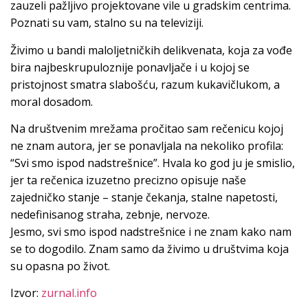
zauzeli pažljivo projektovane vile u gradskim centrima.
Poznati su vam, stalno su na televiziji.
Živimo u bandi maloljetničkih delikvenata, koja za vođe
bira najbeskrupuloznije ponavljače i u kojoj se
pristojnost smatra slabošću, razum kukavičlukom, a
moral dosadom.
Na društvenim mrežama pročitao sam rečenicu kojoj
ne znam autora, jer se ponavljala na nekoliko profila:
“Svi smo ispod nadstrešnice”. Hvala ko god ju je smislio,
jer ta rečenica izuzetno precizno opisuje naše
zajedničko stanje – stanje čekanja, stalne napetosti,
nedefinisanog straha, zebnje, nervoze.
Jesmo, svi smo ispod nadstrešnice i ne znam kako nam
se to dogodilo. Znam samo da živimo u društvima koja
su opasna po život.
Izvor:
zurnal.info