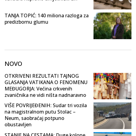
TANJA TOPIĆ: 140 miliona razloga za
predizbornu glumu
NOVO
OTKRIVENI REZULTATI TAJNOG
GLASANJA VATIKANA O FENOMENU
MEĐUGORJA: Većina crkvenih
zvaničnika ne vidi ništa nadnaravno
VIŠE POVRIJEĐENIH: Sudar tri vozila
na magistralnom putu Stolac –
Neum, saobraćaj potpuno
obustavljen
STANJE NA CESTAMA: Duge kolone