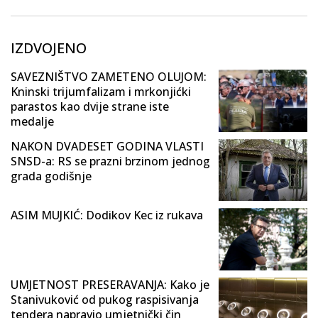
IZDVOJENO
SAVEZNIŠTVO ZAMETENO OLUJOM:
Kninski trijumfalizam i mrkonjićki
parastos kao dvije strane iste
medalje
NAKON DVADESET GODINA VLASTI
SNSD-a: RS se prazni brzinom jednog
grada godišnje
ASIM MUJKIĆ: Dodikov Kec iz rukava
UMJETNOST PRESERAVANJA: Kako je
Stanivuković od pukog raspisivanja
tendera napravio umjetnički čin