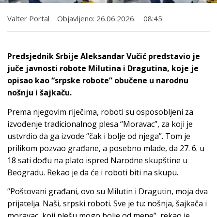
Valter Portal
Objavljeno:
26.06.2026.
08:45
Predsjednik Srbije Aleksandar Vučić predstavio je
juče javnosti robote Milutina i Dragutina, koje je
opisao kao “srpske robote” obučene u narodnu
nošnju i šajkaču.
Prema njegovim riječima, roboti su osposobljeni za
izvođenje tradicionalnog plesa “Moravac”, za koji je
ustvrdio da ga izvode “čak i bolje od njega”. Tom je
prilikom pozvao građane, a posebno mlade, da 27. 6. u
18 sati dođu na plato ispred Narodne skupštine u
Beogradu. Rekao je da će i roboti biti na skupu.
“Poštovani građani, ovo su Milutin i Dragutin, moja dva
prijatelja. Naši, srpski roboti. Sve je tu: nošnja, šajkača i
moravac, koji plešu mogo bolje od mene”, rekao je