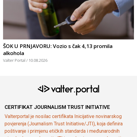
ŠOK U PRNJAVORU: Vozio s čak 4,13 promila
alkohola
Valter Portal
10.08.2026
CERTIFIKAT JOURNALISM TRUST INITIATIVE
Valterportal je nosilac certifikata Inicijative novinarskog
povjerenja (Journalism Trust Initiative/JTI), koja definira
poštivanje i primjenu etičkih standarda i međunarodnih