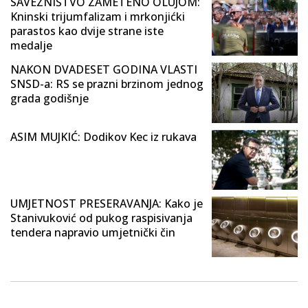
SAVEZNIŠTVO ZAMETENO OLUJOM:
Kninski trijumfalizam i mrkonjićki
parastos kao dvije strane iste
medalje
NAKON DVADESET GODINA VLASTI
SNSD-a: RS se prazni brzinom jednog
grada godišnje
ASIM MUJKIĆ: Dodikov Kec iz rukava
UMJETNOST PRESERAVANJA: Kako je
Stanivuković od pukog raspisivanja
tendera napravio umjetnički čin