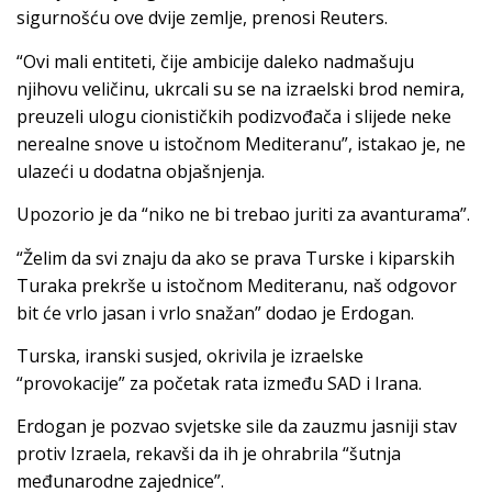
sigurnošću ove dvije zemlje, prenosi Reuters.
“Ovi mali entiteti, čije ambicije daleko nadmašuju
njihovu veličinu, ukrcali su se na izraelski brod nemira,
preuzeli ulogu cionističkih podizvođača i slijede neke
nerealne snove u istočnom Mediteranu”, istakao je, ne
ulazeći u dodatna objašnjenja.
Upozorio je da “niko ne bi trebao juriti za avanturama”.
“Želim da svi znaju da ako se prava Turske i kiparskih
Turaka prekrše u istočnom Mediteranu, naš odgovor
bit će vrlo jasan i vrlo snažan” dodao je Erdogan.
Turska, iranski susjed, okrivila je izraelske
“provokacije” za početak rata između SAD i Irana.
Erdogan je pozvao svjetske sile da zauzmu jasniji stav
protiv Izraela, rekavši da ih je ohrabrila “šutnja
međunarodne zajednice”.