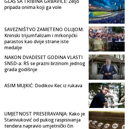
GLAS SA TRIBINA GRBAVICE: Željo
pripada onima koji ga vole
SAVEZNIŠTVO ZAMETENO OLUJOM:
Kninski trijumfalizam i mrkonjićki
parastos kao dvije strane iste
medalje
NAKON DVADESET GODINA VLASTI
SNSD-a: RS se prazni brzinom jednog
grada godišnje
ASIM MUJKIĆ: Dodikov Kec iz rukava
UMJETNOST PRESERAVANJA: Kako je
Stanivuković od pukog raspisivanja
tendera napravio umjetnički čin