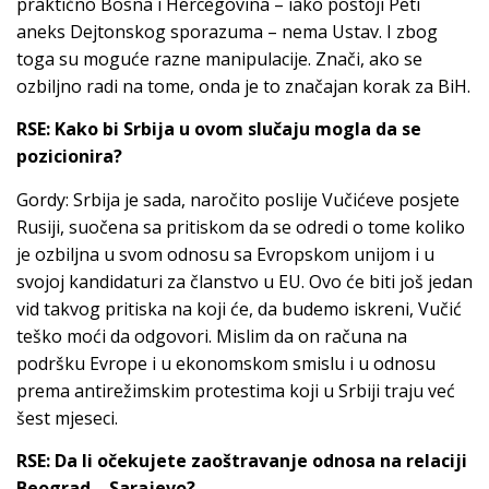
praktično Bosna i Hercegovina – iako postoji Peti
aneks Dejtonskog sporazuma – nema Ustav. I zbog
toga su moguće razne manipulacije. Znači, ako se
ozbiljno radi na tome, onda je to značajan korak za BiH.
RSE: Kako bi Srbija u ovom slučaju mogla da se
pozicionira?
Gordy: Srbija je sada, naročito poslije Vučićeve posjete
Rusiji, suočena sa pritiskom da se odredi o tome koliko
je ozbiljna u svom odnosu sa Evropskom unijom i u
svojoj kandidaturi za članstvo u EU. Ovo će biti još jedan
vid takvog pritiska na koji će, da budemo iskreni, Vučić
teško moći da odgovori. Mislim da on računa na
podršku Evrope i u ekonomskom smislu i u odnosu
prema antirežimskim protestima koji u Srbiji traju već
šest mjeseci.
RSE: Da li očekujete zaoštravanje odnosa na relaciji
Beograd – Sarajevo?