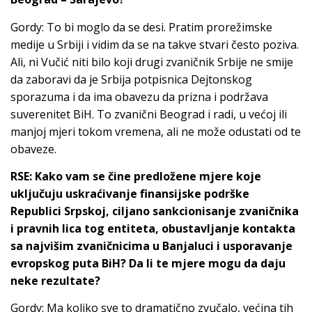
Gordy: To bi moglo da se desi. Pratim prorežimske
medije u Srbiji i vidim da se na takve stvari često poziva.
Ali, ni Vučić niti bilo koji drugi zvaničnik Srbije ne smije
da zaboravi da je Srbija potpisnica Dejtonskog
sporazuma i da ima obavezu da prizna i podržava
suverenitet BiH. To zvanični Beograd i radi, u većoj ili
manjoj mjeri tokom vremena, ali ne može odustati od te
obaveze.
RSE: Kako vam se čine predložene mjere koje
uključuju uskraćivanje finansijske podrške
Republici Srpskoj, ciljano sankcionisanje zvaničnika
i pravnih lica tog entiteta, obustavljanje kontakta
sa najvišim zvaničnicima u Banjaluci i usporavanje
evropskog puta BiH? Da li te mjere mogu da daju
neke rezultate?
Gordy: Ma koliko sve to dramatično zvučalo, većina tih