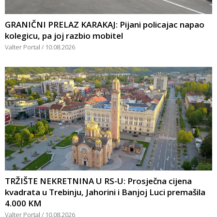
GRANIČNI PRELAZ KARAKAJ: Pijani policajac napao
kolegicu, pa joj razbio mobitel
Valter Portal
10.08.2026
TRŽIŠTE NEKRETNINA U RS-U: Prosječna cijena
kvadrata u Trebinju, Jahorini i Banjoj Luci premašila
4.000 KM
Valter Portal
10.08.2026