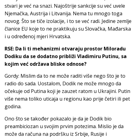
stvari je već na snazi. Najoštrije sankcije su već uvele
Njemačka, Austrija i Litvanija. Nema tu mnogo toga
novog. Što se tiče izolacije, i to se već radi. Jedine zemlje
članice EU koje to ne praktikuju su Slovačka, Mađarska
i u određenoj mjeri Hrvatska.
RSE: Da li ti mehanizmi otvaraju prostor Miloradu
Dodiku da se dodatno približi Vladimiru Putinu, sa
kojim već održava bliske odnose?
Gordy: Mislim da to ne može raditi više nego što je to
radio do sada. Uostalom, Dodik ne može mnogo da
očekuje od Putina koji je zauzet ratom u Ukrajini. Putin
više nema toliko uticaja u regionu kao prije četiri ili pet
godina.
Ono što se također pokazalo je da je Dodik bio
preambiciozan u svojim prvim potezima. Mislio je da
može da računa na podršku iz Srbije, Rusije i