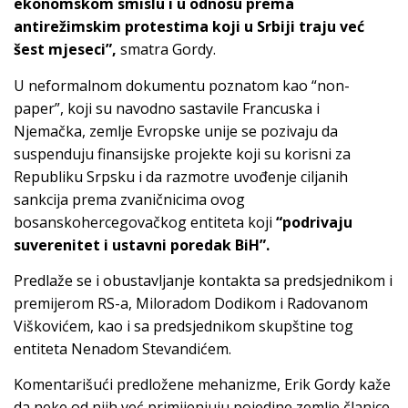
ekonomskom smislu i u odnosu prema
antirežimskim protestima koji u Srbiji traju već
šest mjeseci”,
smatra Gordy.
U neformalnom dokumentu poznatom kao “non-
paper”, koji su navodno sastavile Francuska i
Njemačka, zemlje Evropske unije se pozivaju da
suspenduju finansijske projekte koji su korisni za
Republiku Srpsku i da razmotre uvođenje ciljanih
sankcija prema zvaničnicima ovog
bosanskohercegovačkog entiteta koji
“podrivaju
suverenitet i ustavni poredak BiH”.
Predlaže se i obustavljanje kontakta sa predsjednikom i
premijerom RS-a, Miloradom Dodikom i Radovanom
Viškovićem, kao i sa predsjednikom skupštine tog
entiteta Nenadom Stevandićem.
Komentarišući predložene mehanizme, Erik Gordy kaže
da neke od njih već primijenjuju pojedine zemlje članice