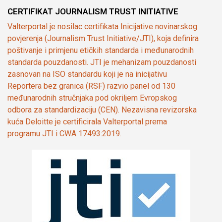
CERTIFIKAT JOURNALISM TRUST INITIATIVE
Valterportal je nosilac certifikata Inicijative novinarskog
povjerenja (Journalism Trust Initiative/JTI), koja definira
poštivanje i primjenu etičkih standarda i međunarodnih
standarda pouzdanosti. JTI je mehanizam pouzdanosti
zasnovan na ISO standardu koji je na inicijativu
Reportera bez granica (RSF) razvio panel od 130
međunarodnih stručnjaka pod okriljem Evropskog
odbora za standardizaciju (CEN). Nezavisna revizorska
kuća Deloitte je certificirala Valterportal prema
programu JTI i CWA 17493:2019.