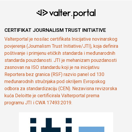
CERTIFIKAT JOURNALISM TRUST INITIATIVE
Valterportal je nosilac certifikata Inicijative novinarskog
povjerenja (Journalism Trust Initiative/JTI), koja definira
poštivanje i primjenu etičkih standarda i međunarodnih
standarda pouzdanosti. JTI je mehanizam pouzdanosti
zasnovan na ISO standardu koji je na inicijativu
Reportera bez granica (RSF) razvio panel od 130
međunarodnih stručnjaka pod okriljem Evropskog
odbora za standardizaciju (CEN). Nezavisna revizorska
kuća Deloitte je certificirala Valterportal prema
programu JTI i CWA 17493:2019.