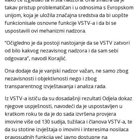
takav pristup problematičan i u odnosima s Evropskom
unijom, koja je uložila značajna sredstva da bi uopšte
funkcionisale osnovne funkcije VSTV-a i da bi se
uspostavili ovi mehanizmi nadzora.
“Očigledno je da postoji nastojanje da se VSTV zatvori
od bilo kakvog nezavisnog nadzora i da sam sebi
odgovara”, navodi Korajlić.
Ona dodaje da je vanjski nadzor važan, ne samo zbog
nezavisnosti i objektivnosti nego i zbog
transparentnog izvještavanja i analiza rada.
Iz VSTV-a ističu da su dosadašnji rezultati Odjela dokaz
njegove uspješnosti, navodeći da je uspostavljen u
kratkom roku te da je do sada izvršena provjera
imovine više od 130 sudija, tužilaca i članova VSTV-a, te
da su stotine izvještaja o imovini i interesima nosilaca
pravosudnih funkcija već javno dostupne na