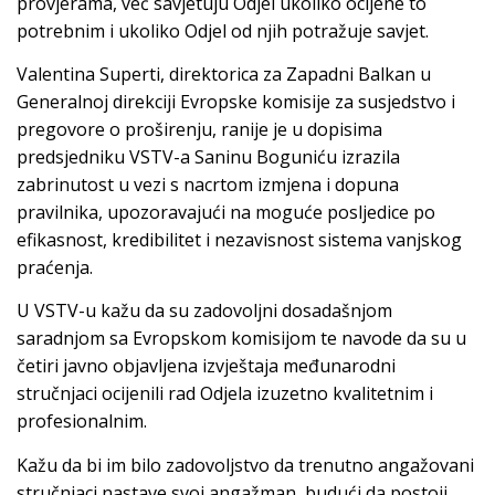
provjerama, već savjetuju Odjel ukoliko ocijene to
potrebnim i ukoliko Odjel od njih potražuje savjet.
Valentina Superti, direktorica za Zapadni Balkan u
Generalnoj direkciji Evropske komisije za susjedstvo i
pregovore o proširenju, ranije je u dopisima
predsjedniku VSTV-a Saninu Boguniću izrazila
zabrinutost u vezi s nacrtom izmjena i dopuna
pravilnika, upozoravajući na moguće posljedice po
efikasnost, kredibilitet i nezavisnost sistema vanjskog
praćenja.
U VSTV-u kažu da su zadovoljni dosadašnjom
saradnjom sa Evropskom komisijom te navode da su u
četiri javno objavljena izvještaja međunarodni
stručnjaci ocijenili rad Odjela izuzetno kvalitetnim i
profesionalnim.
Kažu da bi im bilo zadovoljstvo da trenutno angažovani
stručnjaci nastave svoj angažman, budući da postoji