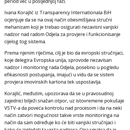
period već u posljednjoj fazi.
Ivana Korajlić iz Transparency Internationala BiH
ocjenjuje da se na ovaj način obesmišljava stručni
mehanizam koji je trebao osigurati nezavisni vanjski
nadzor nad radom Odjela za provjere i funkcionisanje
cijelog tog sistema.
Prema njenim riječima, cilj je bio da evropski stručnjaci,
koje delegira Evropska unija, sprovode nezavisan
nadzor i monitoring rada Odjela, posebno u pogledu
efikasnosti postupanja, imajući u vidu da se sistem
provjera imovinskih kartona tek uspostavlja.
Korajlić, međutim, upozorava da se u pravosudnoj
zajednici bilježi snažan otpor, uz istovremene pokušaje
VSTV-a da poveća kontrolu nad procesom i da na neki
način zatvori mogućnost takve vrste monitoringa na
način da sam određuje ko će biti vanjski stručnjaci i
kako će izgledati ta vrsta nadzora. Ona smatra da je