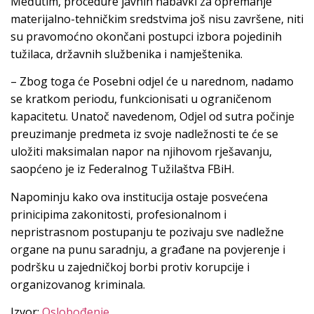
Međutim, procedure javnih nabavki za opremanje
materijalno-tehničkim sredstvima još nisu završene, niti
su pravomoćno okončani postupci izbora pojedinih
tužilaca, državnih službenika i namještenika.
– Zbog toga će Posebni odjel će u narednom, nadamo
se kratkom periodu, funkcionisati u ograničenom
kapacitetu. Unatoč navedenom, Odjel od sutra počinje
preuzimanje predmeta iz svoje nadležnosti te će se
uložiti maksimalan napor na njihovom rješavanju,
saopćeno je iz Federalnog Tužilaštva FBiH.
Napominju kako ova institucija ostaje posvećena
prinicipima zakonitosti, profesionalnom i
nepristrasnom postupanju te pozivaju sve nadležne
organe na punu saradnju, a građane na povjerenje i
podršku u zajedničkoj borbi protiv korupcije i
organizovanog kriminala.
Izvor:
Oslobođenje