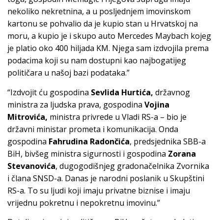
nekoliko nekretnina, a u posljednjem imovinskom
kartonu se pohvalio da je kupio stan u Hrvatskoj na
moru, a kupio je i skupo auto Mercedes Maybach kojeg
je platio oko 400 hiljada KM. Njega sam izdvojila prema
podacima koji su nam dostupni kao najbogatijeg
političara u našoj bazi podataka.”
“Izdvojit ću gospodina
Sevlida Hurtića,
državnog
ministra za ljudska prava, gospodina
Vojina
Mitrovića,
ministra privrede u Vladi RS-a – bio je
državni ministar prometa i komunikacija. Onda
gospodina
Fahrudina Radončića
, predsjednika SBB-a
BiH, bivšeg ministra sigurnosti i gospodina
Zorana
Stevanovića
, dugogodišnjeg gradonačelnika Zvornika
i člana SNSD-a. Danas je narodni poslanik u Skupštini
RS-a. To su ljudi koji imaju privatne biznise i imaju
vrijednu pokretnu i nepokretnu imovinu.”