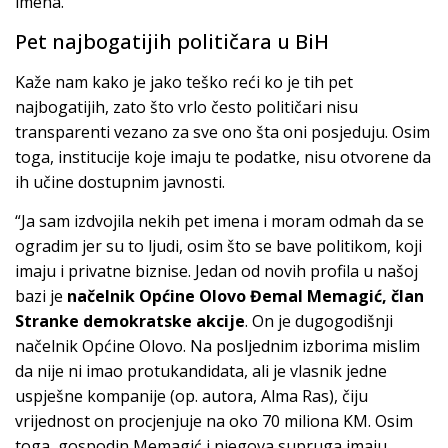
imena.”
Pet najbogatijih političara u BiH
Kaže nam kako je jako teško reći ko je tih pet
najbogatijih, zato što vrlo često političari nisu
transparenti vezano za sve ono šta oni posjeduju. Osim
toga, institucije koje imaju te podatke, nisu otvorene da
ih učine dostupnim javnosti.
“Ja sam izdvojila nekih pet imena i moram odmah da se
ogradim jer su to ljudi, osim što se bave politikom, koji
imaju i privatne biznise. Jedan od novih profila u našoj
bazi je
načelnik Općine Olovo Đemal Memagić, član
Stranke demokratske akcije
. On je dugogodišnji
načelnik Općine Olovo. Na posljednim izborima mislim
da nije ni imao protukandidata, ali je vlasnik jedne
uspješne kompanije (op. autora, Alma Ras), čiju
vrijednost on procjenjuje na oko 70 miliona KM. Osim
toga, gospodin Memagić i njegova supruga imaju