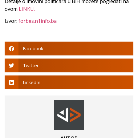
Detalje o imovini političara u BiH možete pogledati na
ovom
LINKU.
Izvor:
forbes.n1info.ba
Facebook
Twitter
LinkedIn