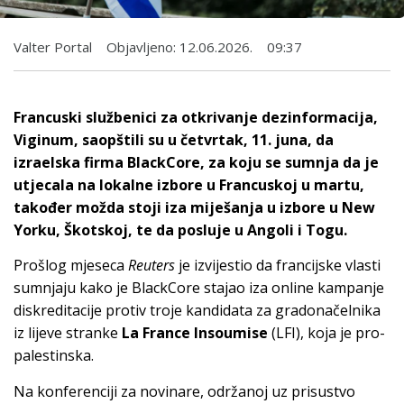
Valter Portal
Objavljeno:
12.06.2026.
09:37
Francuski službenici za otkrivanje dezinformacija,
Viginum, saopštili su u četvrtak, 11. juna, da
izraelska firma BlackCore, za koju se sumnja da je
utjecala na lokalne izbore u Francuskoj u martu,
također možda stoji iza miješanja u izbore u New
Yorku, Škotskoj, te da posluje u Angoli i Togu.
Prošlog mjeseca
Reuters
je izvijestio da francijske vlasti
sumnjaju kako je BlackCore stajao iza online kampanje
diskreditacije protiv troje kandidata za gradonačelnika
iz lijeve stranke
La France Insoumise
(LFI), koja je pro-
palestinska.
Na konferenciji za novinare, održanoj uz prisustvo