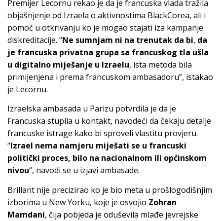
Premijer Lecornu rekao je da je francuska vlada tražila
objašnjenje od Izraela o aktivnostima BlackCorea, ali i
pomoć u otkrivanju ko je mogao stajati iza kampanje
diskreditacije. “
Ne sumnjam ni na trenutak da bi
,
da
je francuska privatna grupa sa francuskog tla ušla
u digitalno miješanje u Izraelu
, ista metoda bila
primijenjena i prema francuskom ambasadoru”, istakao
je Lecornu.
Izraelska ambasada u Parizu potvrdila je da je
Francuska stupila u kontakt, navodeći da čekaju detalje
francuske istrage kako bi sproveli vlastitu provjeru.
“
Izrael nema namjeru miješati se u francuski
politički proces, bilo na nacionalnom ili općinskom
nivou
“, navodi se u izjavi ambasade.
Brillant nije precizirao ko je bio meta u prošlogodišnjim
izborima u New Yorku, koje je osvojio
Zohran
Mamdani
, čija pobjeda je oduševila mlađe jevrejske