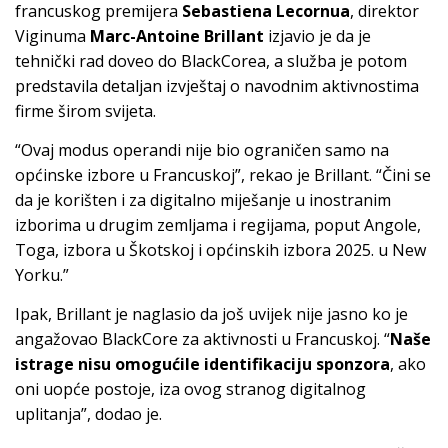
francuskog premijera
Sebastiena Lecornua
, direktor
Viginuma
Marc-Antoine Brillant
izjavio je da je
tehnički rad doveo do BlackCorea, a služba je potom
predstavila detaljan izvještaj o navodnim aktivnostima
firme širom svijeta.
“Ovaj modus operandi nije bio ograničen samo na
općinske izbore u Francuskoj”, rekao je Brillant. “Čini se
da je korišten i za digitalno miješanje u inostranim
izborima u drugim zemljama i regijama, poput Angole,
Toga, izbora u Škotskoj i općinskih izbora 2025. u New
Yorku.”
Ipak, Brillant je naglasio da još uvijek nije jasno ko je
angažovao BlackCore za aktivnosti u Francuskoj. “
Naše
istrage nisu omogućile identifikaciju sponzora
, ako
oni uopće postoje, iza ovog stranog digitalnog
uplitanja”, dodao je.