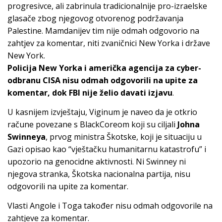
progresivce, ali zabrinula tradicionalnije pro-izraelske
glasače zbog njegovog otvorenog podržavanja
Palestine. Mamdanijev tim nije odmah odgovorio na
zahtjev za komentar, niti zvaničnici New Yorka i države
New York.
Policija New Yorka i američka agencija za cyber-
odbranu CISA nisu odmah odgovorili na upite za
komentar, dok FBI nije želio davati izjavu
.
U kasnijem izvještaju, Viginum je naveo da je otkrio
račune povezane s BlackCoreom koji su ciljali
Johna
Swinneya
, prvog ministra Škotske, koji je situaciju u
Gazi opisao kao “vještačku humanitarnu katastrofu” i
upozorio na genocidne aktivnosti. Ni Swinney ni
njegova stranka, Škotska nacionalna partija, nisu
odgovorili na upite za komentar.
Vlasti Angole i Toga također nisu odmah odgovorile na
zahtjeve za komentar.