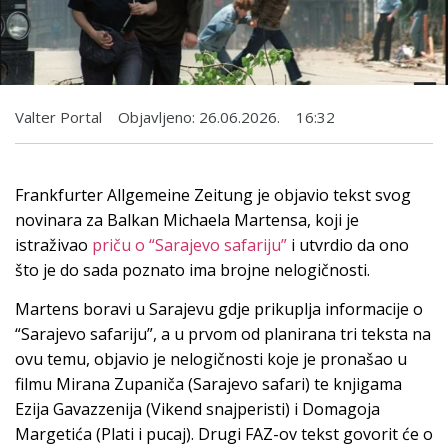
Valter Portal
Objavljeno:
26.06.2026.
16:32
Frankfurter Allgemeine Zeitung je objavio tekst svog
novinara za Balkan Michaela Martensa, koji je
istraživao
priču o “Sarajevo safariju”
i utvrdio da ono
što je do sada poznato ima brojne nelogičnosti.
Martens boravi u Sarajevu gdje prikuplja informacije o
“Sarajevo safariju”, a u prvom od planirana tri teksta na
ovu temu, objavio je nelogičnosti koje je pronašao u
filmu Mirana Zupaniča (Sarajevo safari) te knjigama
Ezija Gavazzenija (Vikend snajperisti) i Domagoja
Margetića (Plati i pucaj). Drugi FAZ-ov tekst govorit će o