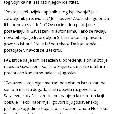
tog vojnika niti saznati njegov identitet.
“Postoji li još uvijek zapisnik s tog ispitivanja? Je li
zarobljenik preživio rat? Je li još živ? Ako jeste, gdje? Da
li bi ponovo svjedočio? Ova očigledna pitanja ne
postavljaju ni Gavazzeni ni autor filma. Tako se rađaju
nova pitanja: Je li zarobljeni Srbin na tom ispitivanju
govorio istinu? Šta je tačno rekao? Da li je uopće
postojao?”, navodi se u tekstu.
FAZ ističe da je film bezazlen u poređenju s onim što je
napisao Gavazzeni, koji je u knjizi čak mjesto iz Sibira
predstavio kao da se nalazi u Jugoslaviji.
“Gavazzeni, koji nije smatrao potrebnim istraživati na
samom mjestu događaja niti obaviti razgovore u
Sarajevu, korača s vedrim neznanjem kroz teren koji
opisuje. Tako, naprimjer, govori o jugoslavenskoj
pješadijskoj jedinici koja je bila stacionirana u Norilsku.