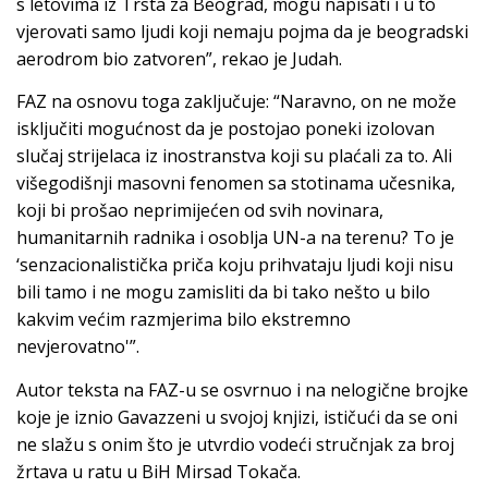
s letovima iz Trsta za Beograd, mogu napisati i u to
vjerovati samo ljudi koji nemaju pojma da je beogradski
aerodrom bio zatvoren”, rekao je Judah.
FAZ na osnovu toga zaključuje: “Naravno, on ne može
isključiti mogućnost da je postojao poneki izolovan
slučaj strijelaca iz inostranstva koji su plaćali za to. Ali
višegodišnji masovni fenomen sa stotinama učesnika,
koji bi prošao neprimijećen od svih novinara,
humanitarnih radnika i osoblja UN-a na terenu? To je
‘senzacionalistička priča koju prihvataju ljudi koji nisu
bili tamo i ne mogu zamisliti da bi tako nešto u bilo
kakvim većim razmjerima bilo ekstremno
nevjerovatno'”.
Autor teksta na FAZ-u se osvrnuo i na nelogične brojke
koje je iznio Gavazzeni u svojoj knjizi, ističući da se oni
ne slažu s onim što je utvrdio vodeći stručnjak za broj
žrtava u ratu u BiH Mirsad Tokača.