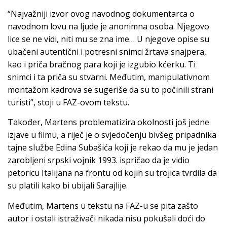
“Najvažniji izvor ovog navodnog dokumentarca o
navodnom lovu na ljude je anonimna osoba. Njegovo
lice se ne vidi, niti mu se zna ime… U njegove opise su
ubačeni autentični i potresni snimci žrtava snajpera,
kao i priča bračnog para koji je izgubio kćerku. Ti
snimci i ta priča su stvarni. Međutim, manipulativnom
montažom kadrova se sugeriše da su to počinili strani
turisti”, stoji u FAZ-ovom tekstu.
Također, Martens problematizira okolnosti još jedne
izjave u filmu, a riječ je o svjedočenju bivšeg pripadnika
tajne službe Edina Subašića koji je rekao da mu je jedan
zarobljeni srpski vojnik 1993. ispričao da je vidio
petoricu Italijana na frontu od kojih su trojica tvrdila da
su platili kako bi ubijali Sarajlije.
Međutim, Martens u tekstu na FAZ-u se pita zašto
autor i ostali istraživači nikada nisu pokušali doći do