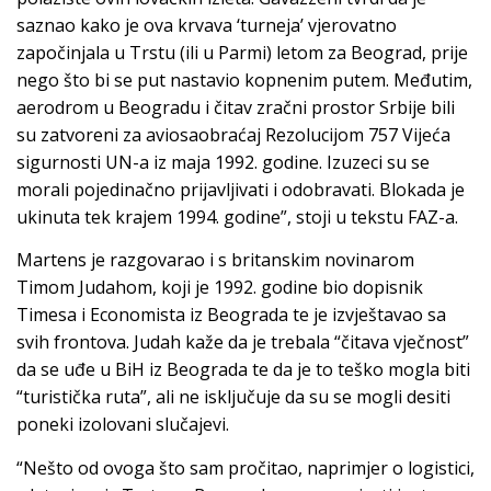
saznao kako je ova krvava ‘turneja’ vjerovatno
započinjala u Trstu (ili u Parmi) letom za Beograd, prije
nego što bi se put nastavio kopnenim putem. Međutim,
aerodrom u Beogradu i čitav zračni prostor Srbije bili
su zatvoreni za aviosaobraćaj Rezolucijom 757 Vijeća
sigurnosti UN-a iz maja 1992. godine. Izuzeci su se
morali pojedinačno prijavljivati i odobravati. Blokada je
ukinuta tek krajem 1994. godine”, stoji u tekstu FAZ-a.
Martens je razgovarao i s britanskim novinarom
Timom Judahom, koji je 1992. godine bio dopisnik
Timesa i Economista iz Beograda te je izvještavao sa
svih frontova. Judah kaže da je trebala “čitava vječnost”
da se uđe u BiH iz Beograda te da je to teško mogla biti
“turistička ruta”, ali ne isključuje da su se mogli desiti
poneki izolovani slučajevi.
“Nešto od ovoga što sam pročitao, naprimjer o logistici,