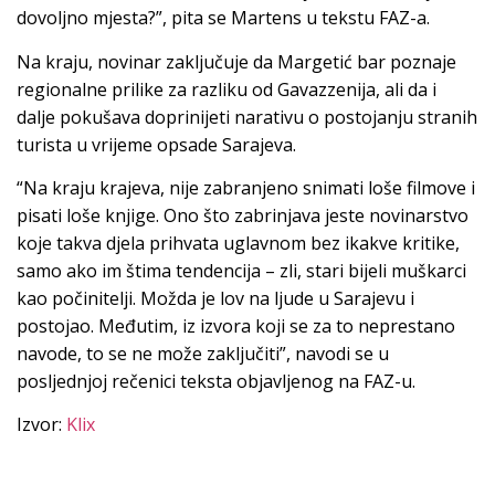
dovoljno mjesta?”, pita se Martens u tekstu FAZ-a.
Na kraju, novinar zaključuje da Margetić bar poznaje
regionalne prilike za razliku od Gavazzenija, ali da i
dalje pokušava doprinijeti narativu o postojanju stranih
turista u vrijeme opsade Sarajeva.
“Na kraju krajeva, nije zabranjeno snimati loše filmove i
pisati loše knjige. Ono što zabrinjava jeste novinarstvo
koje takva djela prihvata uglavnom bez ikakve kritike,
samo ako im štima tendencija – zli, stari bijeli muškarci
kao počinitelji. Možda je lov na ljude u Sarajevu i
postojao. Međutim, iz izvora koji se za to neprestano
navode, to se ne može zaključiti”, navodi se u
posljednjoj rečenici teksta objavljenog na FAZ-u.
Izvor:
Klix