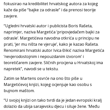
fokusirao na kredibilitet hrvatskog autora za kojeg
kaže da piše “bajke za odrasle” i da prenosi teorije
zavjere.
“Ugledni hrvatski autor i publicista Boris Rašeta,
naprimjer, naziva Margetića ‘pripovjedačem bajki za
odrasle’. Margetićeva navodna otkrića u principu ne
prati, ‘jer mu ništa ne vjeruje’, kako je kazao Rašeta.
Renomirani hrvatski autor Ivica Đikić naziva Margetića
‘nevjerodostojnim i nepouzdanim izvorom’ i
teoretičarem zavjere. Sličnih procjena u Hrvatskoj ima
napretek”, navodi se u tekstu.
Zatim se Martens osvrće na ono što piše u
Margetićevoj knjizi, kojeg ocjenjuje kao osobu s
bujnom maštom.
“U svojoj knjizi on tako tvrdi da je jedan evropski kralj
dolazio da ubija sarajevsku djecu i siluje žene. ‘Među