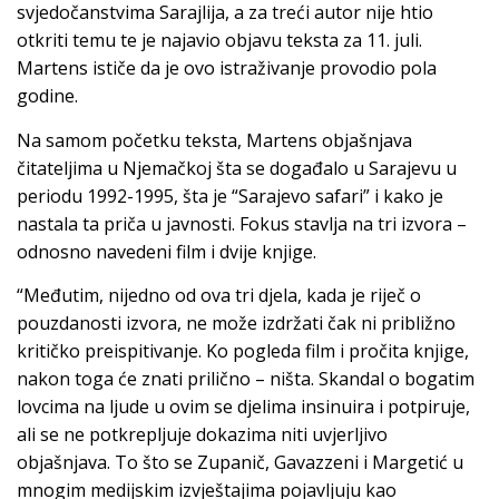
svjedočanstvima Sarajlija, a za treći autor nije htio
otkriti temu te je najavio objavu teksta za 11. juli.
Martens ističe da je ovo istraživanje provodio pola
godine.
Na samom početku teksta, Martens objašnjava
čitateljima u Njemačkoj šta se događalo u Sarajevu u
periodu 1992-1995, šta je “Sarajevo safari” i kako je
nastala ta priča u javnosti. Fokus stavlja na tri izvora –
odnosno navedeni film i dvije knjige.
“Međutim, nijedno od ova tri djela, kada je riječ o
pouzdanosti izvora, ne može izdržati čak ni približno
kritičko preispitivanje. Ko pogleda film i pročita knjige,
nakon toga će znati prilično – ništa. Skandal o bogatim
lovcima na ljude u ovim se djelima insinuira i potpiruje,
ali se ne potkrepljuje dokazima niti uvjerljivo
objašnjava. To što se Zupanič, Gavazzeni i Margetić u
mnogim medijskim izvještajima pojavljuju kao