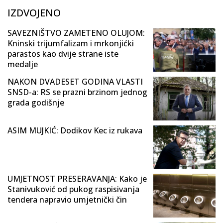
IZDVOJENO
SAVEZNIŠTVO ZAMETENO OLUJOM:
Kninski trijumfalizam i mrkonjićki
parastos kao dvije strane iste
medalje
NAKON DVADESET GODINA VLASTI
SNSD-a: RS se prazni brzinom jednog
grada godišnje
ASIM MUJKIĆ: Dodikov Kec iz rukava
UMJETNOST PRESERAVANJA: Kako je
Stanivuković od pukog raspisivanja
tendera napravio umjetnički čin