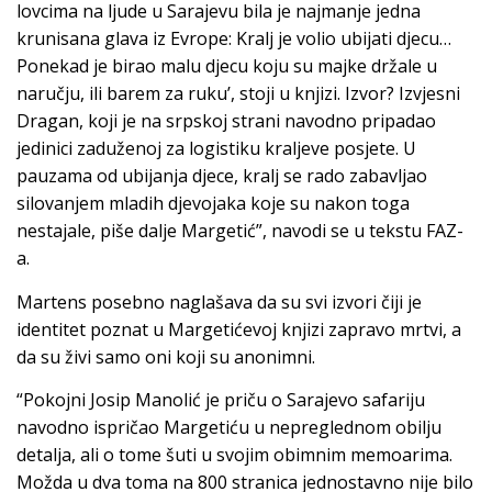
lovcima na ljude u Sarajevu bila je najmanje jedna
krunisana glava iz Evrope: Kralj je volio ubijati djecu…
Ponekad je birao malu djecu koju su majke držale u
naručju, ili barem za ruku’, stoji u knjizi. Izvor? Izvjesni
Dragan, koji je na srpskoj strani navodno pripadao
jedinici zaduženoj za logistiku kraljeve posjete. U
pauzama od ubijanja djece, kralj se rado zabavljao
silovanjem mladih djevojaka koje su nakon toga
nestajale, piše dalje Margetić”, navodi se u tekstu FAZ-
a.
Martens posebno naglašava da su svi izvori čiji je
identitet poznat u Margetićevoj knjizi zapravo mrtvi, a
da su živi samo oni koji su anonimni.
“Pokojni Josip Manolić je priču o Sarajevo safariju
navodno ispričao Margetiću u nepreglednom obilju
detalja, ali o tome šuti u svojim obimnim memoarima.
Možda u dva toma na 800 stranica jednostavno nije bilo