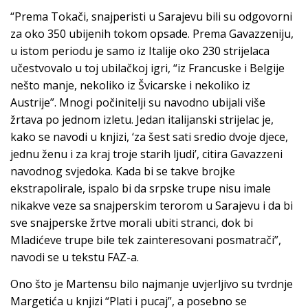
“Prema Tokači, snajperisti u Sarajevu bili su odgovorni
za oko 350 ubijenih tokom opsade. Prema Gavazzeniju,
u istom periodu je samo iz Italije oko 230 strijelaca
učestvovalo u toj ubilačkoj igri, “iz Francuske i Belgije
nešto manje, nekoliko iz Švicarske i nekoliko iz
Austrije”. Mnogi počinitelji su navodno ubijali više
žrtava po jednom izletu. Jedan italijanski strijelac je,
kako se navodi u knjizi, ‘za šest sati sredio dvoje djece,
jednu ženu i za kraj troje starih ljudi’, citira Gavazzeni
navodnog svjedoka. Kada bi se takve brojke
ekstrapolirale, ispalo bi da srpske trupe nisu imale
nikakve veze sa snajperskim terorom u Sarajevu i da bi
sve snajperske žrtve morali ubiti stranci, dok bi
Mladićeve trupe bile tek zainteresovani posmatrači”,
navodi se u tekstu FAZ-a.
Ono što je Martensu bilo najmanje uvjerljivo su tvrdnje
Margetića u knjizi “Plati i pucaj”, a posebno se