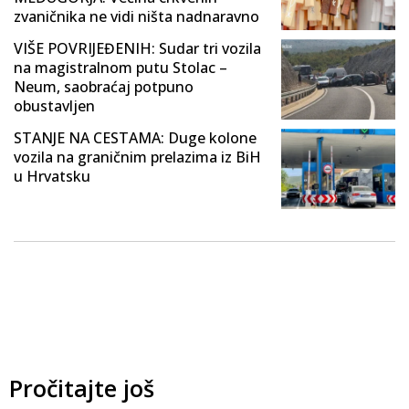
zvaničnika ne vidi ništa nadnaravno
VIŠE POVRIJEĐENIH: Sudar tri vozila
na magistralnom putu Stolac –
Neum, saobraćaj potpuno
obustavljen
STANJE NA CESTAMA: Duge kolone
vozila na graničnim prelazima iz BiH
u Hrvatsku
Pročitajte još