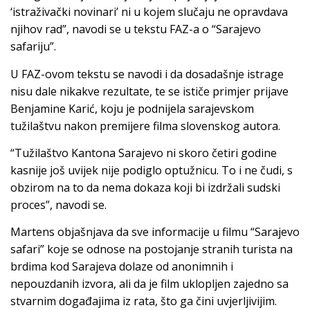
‘istraživački novinari’ ni u kojem slučaju ne opravdava
njihov rad”, navodi se u tekstu FAZ-a o “Sarajevo
safariju”.
U FAZ-ovom tekstu se navodi i da dosadašnje istrage
nisu dale nikakve rezultate, te se ističe primjer prijave
Benjamine Karić, koju je podnijela sarajevskom
tužilaštvu nakon premijere filma slovenskog autora.
“Tužilaštvo Kantona Sarajevo ni skoro četiri godine
kasnije još uvijek nije podiglo optužnicu. To i ne čudi, s
obzirom na to da nema dokaza koji bi izdržali sudski
proces”, navodi se.
Martens objašnjava da sve informacije u filmu “Sarajevo
safari” koje se odnose na postojanje stranih turista na
brdima kod Sarajeva dolaze od anonimnih i
nepouzdanih izvora, ali da je film uklopljen zajedno sa
stvarnim događajima iz rata, što ga čini uvjerljivijim.