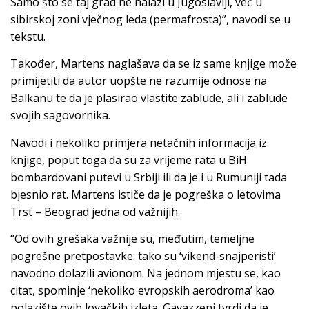
Samo što se taj grad ne nalazi u Jugoslaviji, već u
sibirskoj zoni vječnog leda (permafrosta)”, navodi se u
tekstu.
Također, Martens naglašava da se iz same knjige može
primijetiti da autor uopšte ne razumije odnose na
Balkanu te da je plasirao vlastite zablude, ali i zablude
svojih sagovornika.
Navodi i nekoliko primjera netačnih informacija iz
knjige, poput toga da su za vrijeme rata u BiH
bombardovani putevi u Srbiji ili da je i u Rumuniji tada
bjesnio rat. Martens ističe da je pogreška o letovima
Trst – Beograd jedna od važnijih.
“Od ovih grešaka važnije su, međutim, temeljne
pogrešne pretpostavke: tako su ‘vikend-snajperisti’
navodno dolazili avionom. Na jednom mjestu se, kao
citat, spominje ‘nekoliko evropskih aerodroma’ kao
polazište ovih lovačkih izleta. Gavazzeni tvrdi da je