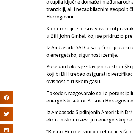
okupila ključne domaće i međunarodne 
tranziciji, ali i nezaobilaznim geopolit
Hercegovini.
Konferenciji je prisustvovao i otprav
u BiH John Ginkel, koji se pridružio pr
Iz Ambasade SAD-a saopćeno je da su 
o energetskoj sigurnosti zemlje.
Poseban fokus je stavljen na strateški
koji bi BiH trebao osigurati diverzifika
ovisnost o ruskom gasu.
Također, razgovaralo se i o potencijal
energetski sektor Bosne i Hercegovine
Iz Ambasade Sjedinjenih Američkih Dr
ekonomskom razvoju i energetskoj nez
“Bosni i Hercegovini potrebno je više e