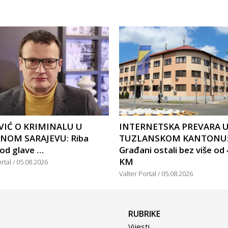
IĆ O KRIMINALU U
INTERNETSKA PREVARA 
NOM SARAJEVU: Riba
TUZLANSKOM KANTONU
 od glave …
Građani ostali bez više od
KM
ortal
05.08.2026
Valter Portal
05.08.2026
RUBRIKE
Vijesti