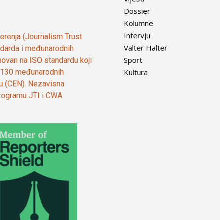
Dossier
Kolumne
Intervju
vjerenja (Journalism Trust
Valter Halter
tandarda i međunarodnih
Sport
ovan na ISO standardu koji
Kultura
od 130 međunarodnih
ju (CEN). Nezavisna
 programu JTI i CWA