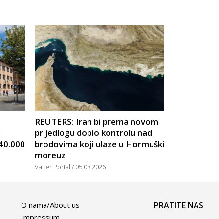
U
REUTERS: Iran bi prema novom
:
prijedlogu dobio kontrolu nad
 40.000
brodovima koji ulaze u Hormuški
moreuz
Valter Portal
05.08.2026
O nama/About us
PRATITE NAS
Impressum