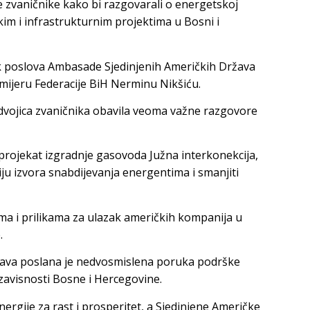
zvaničnike kako bi razgovarali o energetskoj
ičkim i infrastrukturnim projektima u Bosni i
nik poslova Ambasade Sjedinjenih Američkih Država
emijeru Federacije BiH Nerminu Nikšiću.
dvojica zvaničnika obavila veoma važne razgovore
 projekat izgradnje gasovoda Južna interkonekcija,
ciju izvora snabdijevanja energentima i smanjiti
ima i prilikama za ulazak američkih kompanija u
.
žava poslana je nedvosmislena poruka podrške
avisnosti Bosne i Hercegovine.
nergije za rast i prosperitet, a Sjedinjene Američke