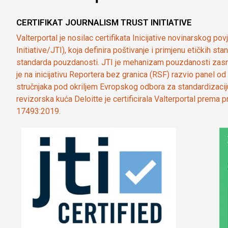
CERTIFIKAT JOURNALISM TRUST INITIATIVE
Valterportal je nosilac certifikata Inicijative novinarskog po
Initiative/JTI), koja definira poštivanje i primjenu etičkih s
standarda pouzdanosti. JTI je mehanizam pouzdanosti zasn
je na inicijativu Reportera bez granica (RSF) razvio panel 
stručnjaka pod okriljem Evropskog odbora za standardizaci
revizorska kuća Deloitte je certificirala Valterportal prema
17493:2019.