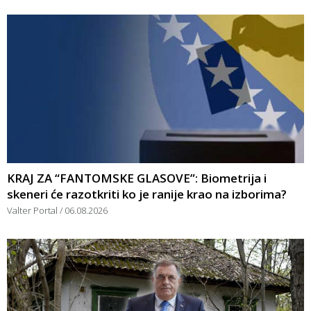
KRAJ ZA “FANTOMSKE GLASOVE”: Biometrija i
skeneri će razotkriti ko je ranije krao na izborima?
Valter Portal
06.08.2026