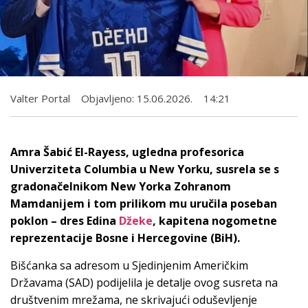
Valter Portal
Objavljeno:
15.06.2026.
14:21
Amra Šabić El-Rayess, ugledna profesorica
Univerziteta Columbia u New Yorku, susrela se s
gradonačelnikom New Yorka Zohranom
Mamdanijem i tom prilikom mu uručila poseban
poklon – dres Edina
Džeke
, kapitena nogometne
reprezentacije Bosne i Hercegovine (BiH).
Bišćanka sa adresom u Sjedinjenim Američkim
Državama (SAD) podijelila je detalje ovog susreta na
društvenim mrežama, ne skrivajući oduševljenje