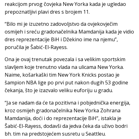
reakcijom prvog čovjeka New Yorka kada je ugledao
prepoznatljivi plavi dres s brojem 11.
“Bilo mi je izuzetno zadovoljstvo da ovjekovječim
osmijeh i sreću gradonačelnika Mamdanija kada je vidio
dres reprezentacije BiH i Džekino ime na njemu”,
poručila je Šabić-El-Rayess.
Ona je ovaj trenutak povezala i sa velikim sportskim
slavljem koje trenutno vlada na ulicama New Yorka.
Naime, košarkaški tim New York Knicks postao je
šampion NBA lige po prvi put nakon dugih 53 godine
čekanja, što je izazvalo veliku euforiju u gradu.
“Ja se nadam da će ta pozitivna i pobjednička energija,
kroz osmijeh gradonačelnika New Yorka Zohrana
Mamdanija, doći i do reprezentacije BiH”, istakla je
Šabić-El-Rayess, dodavši da jedva čeka da uživo bodri
bh. tim na predstojećem susretu u Seattleu.