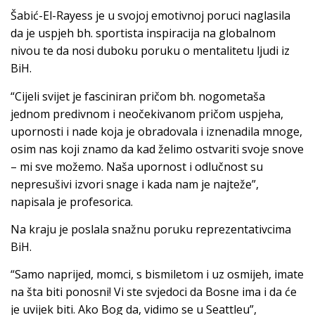
Šabić-El-Rayess je u svojoj emotivnoj poruci naglasila
da je uspjeh bh. sportista inspiracija na globalnom
nivou te da nosi duboku poruku o mentalitetu ljudi iz
BiH.
“Cijeli svijet je fasciniran pričom bh. nogometaša
jednom predivnom i neočekivanom pričom uspjeha,
upornosti i nade koja je obradovala i iznenadila mnoge,
osim nas koji znamo da kad želimo ostvariti svoje snove
– mi sve možemo. Naša upornost i odlučnost su
nepresušivi izvori snage i kada nam je najteže”,
napisala je profesorica.
Na kraju je poslala snažnu poruku reprezentativcima
BiH.
“Samo naprijed, momci, s bismiletom i uz osmijeh, imate
na šta biti ponosni! Vi ste svjedoci da Bosne ima i da će
je uvijek biti. Ako Bog da, vidimo se u Seattleu”,