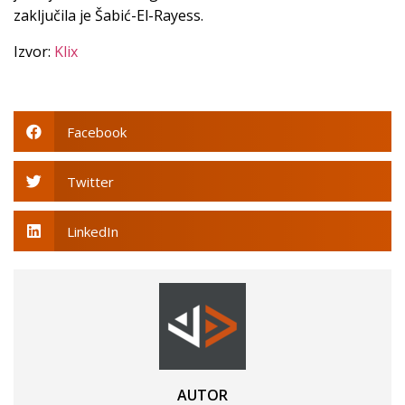
zaključila je Šabić-El-Rayess.
Izvor:
Klix
Facebook
Twitter
LinkedIn
AUTOR